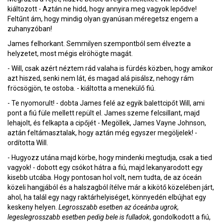
kiáltozott - Aztán ne hidd, hogy annyira meg vagyok lepődve!
Feltűnt ám, hogy mindig olyan gyanúsan méregetsz engem a
zuhanyzóban!
James felhorkant. Semmilyen szempontból sem élvezte a
helyzetet, most mégis elröhögte magát.
- Will, csak azért néztem rád valaha is fürdés közben, hogy amikor
azt hiszed, senki nem lát, és magad alá pisálsz, nehogy rám
fröcsögjön, te ostoba. - kiáltotta a menekülő fiú.
- Te nyomorult! - dobta James felé az egyik balettcipőt Will, ami
pont a fiú füle mellett repült el. James szeme felcsillant, majd
lehajolt, és felkapta a cipőjét - Megöllek, James Vayne Johnson,
aztán feltámasztalak, hogy aztán még egyszer megöljelek! -
ordította Will.
- Hugyozz utána majd körbe, hogy mindenki megtudja, csak a tied
vagyok! - dobott egy csókot hátra a fiú, majd lekanyarodott egy
kisebb utcába. Hogy pontosan hol volt, nem tudta, de az óceán
közeli hangjából és a halszagból ítélve már a kikötő közelében járt,
ahol, ha talál egy nagy raktárhelyiséget, könnyedén elbújhat egy
keskeny helyen.
Legrosszabb esetben az óceánba ugrok,
legeslegrosszabb esetben pedig bele is fulladok
, gondolkodott a fiú,