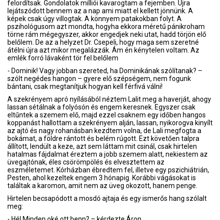
felordítsak. Gondolatok milliói kavarogtam a fejemben. Újra
lejátszódott bennem az a nap ami miatt el kellett jönnünk. A
képek csak úgy villogtak. A könnyem patakokban folyt. A
pszihológusom azt mondta, hogyha ekkora méretű pánikroham
törne rám mégegyszer, akkor engedjek neki utat, hadd törjön elő
belőlem. De az a helyzet Dr. Csepeli, hogy maga sem szeretné
átélni újra azt mikor megalázzák. Ám én kénytelen voltam. Az
emlék forró lávaként tör fel belőlem
- Dominik! Vagy jobban szereted, ha Dominikának szólítanak? –
szólt negédes hangon – gyere elő szépségem, nem fogunk
bántani, csak megtanítjuk hogyan kell férfivá válni!
A szekrényem apró nyílásából néztem Lalit meg a haverját, ahogy
lassan sétálnak a folyósón és engem keresnek. Egyszer csak
eltűntek a szemem elő, majd ezzel csaknem egy időben hangos
koppanást hallottam a szekrényem alján, lassan, nyikorogva kinyílt
az ajtó és nagy rohanásban kezdtem volna, de Lali megfogta a
bokámat, a földre rántott és belém rúgott. Ezt követően talpra
állított, lendült a keze, azt sem láttam mit csinál, csak hirtelen
hatalmas fájdalmat éreztem a jobb szemem alatt, nekiestem az
üvegajtónak, éles csörömpölés és elvesztettem az
eszméletemet. Kórházban ébredtem fel, illetve egy pszichiátrián,
Pesten, ahol kezeltek engem 3 hónapig. Korábbi vágásokat is
találtak a karomon, amit nem az üveg okozott, hanem penge.
Hirtelen becsapódott a mosdó ajtaja és egy ismerős hang szólalt
meg:
- Hé! Minden oké ott benn? – kérdezte Áron.