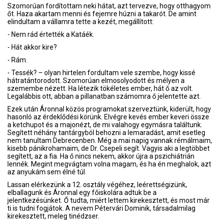
Szomorúan fordítottam neki hátat, azt tervezve, hogy otthagyom
őt. Haza akartam menni és fejemre húzni a takarót. De amint
elindultam a vállamra tette a kezét, megállított:
- Nem rád értették a Katáék.
- Hát akkor kire?
- Rám.
- Tessék? – olyan hirtelen fordultam vele szembe, hogy kissé
hátratántorodott. Szomorúan elmosolyodott és mélyen a
szemembe nézett. Ha létezik tökéletes ember, hát ő az volt.
Legalábbis ott, abban a pillanatban számomra ő jelentette azt.
Ezek után Áronnal közös programokat szerveztünk, kiderült, hogy
hasonló az érdeklődési körünk. Elvégre kevés ember keveri össze
a ketchupot és a majonézt, de mi valahogy egymásra találtunk.
Segített néhány tantárgyból behozni a lemaradást, amit esetleg
nem tanultam Debrecenben. Még a mai napig vannak rémálmaim,
kisebb pánikrohamaim, de Dr. Csepeli segít. Vagyis aki a legtöbbet
segített, az a fia. Ha ő nincs nekem, akkor újra a pszichiátrián
lennék. Megint megvágtam volna magam, és ha én meghalok, azt
az anyukám sem élné túl.
Lassan elérkezünk a 12. osztály végéhez, leérettségizünk,
elballagunk és Áronnal egy főiskolára adtuk be a
jelentkezésünket. Ő tudta, miért lettem kirekesztett, és most már
ti is tudni fogjátok. A nevem Pétervári Dominik, társadalmilag
kirekesztett, meleg tinédzser.