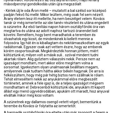
nyilvánvalót. Körbenézett az osztályteremben, majd néhány
másodpercnyi gondolkodás után újra megszólalt
- Kérlek ülj le oda Áron mellé – mutatott a bal szélső sor középső
padján fekvő fiú mellé. Mikor leültem, még csak fel sem nézett.
Arany életem lesz itt mellette, ha nem beszélget velem. Kovács
tanár úr még ismertette az idei tanév részleteit és utána engedett
is szünetre. Az első tanítási napon három osztályfőnöki óra van
megtartva és utána az adott naphoz tartozó órarendet kell
követni. Reméltem, hogy bent maradhatok a teremben és
olvashatok egy kicsit, de mindenkinek ki kellett mennie a
folyosóra. Így hát én is kiballagtam és nekitámaszkodtam az egyik
radiátornak. Egyszer csak azt vettem észre, hogy az emberek
körém csoportosulnak. Megkérdezték honnan jöttem, miért
költöztünk el, milyen volt a másik suli… szóval mindent tudni
akartak rólam. Alig győztem válaszolni nekik. Persze nem az
igazságot mondtam, mert akkor előre megírtam volna a
sorsomat. Igyekeztem olyan unalmasnak beállítani magam,
amilyennek csak tudtam hátha akkor békén hagynak. De arra is
felkészültem, hogy még pár hétig biztos nem szállnak le rólam.
Tehát elmeséltem nekik az anyukámmal előre megbeszélt
történetet, aminek a fele igaz is, de a teljes igazságot mégsem
mondhattam el: Debrecenből költöztünk ide, anyukám itt kapott
állást egy menő ügyvédirodában, apukám ott maradt, hisz anyuval
elváltak mikor még kicsi voltam.
A szünetnek egy dallamos csengő vetett véget, bementünk a
terembe és Kovács úr folytatta az ismertetőt.
A harmadik osztályfőnöki óra eltelte után már zsongott a fejem a