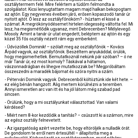
osztálytermem felé. Mire felértem a tüdőm felmondta a
szolgálatot. Kicsi lenyugtattam magam majd halkan bekopogtam
az ajtón. Egy negyvenes éveiben járó, erősen kopaszodó tanár úr
nyitott ajtót. Ő lesz az osztályfőnököm? - húztam el kissé a
számat. A megrökönyödésemet hirtelen idegesség váltotta fel. Mi
lesz, ha megismétlődik ugyanaz, mint Debrecenben? Mélylevegő.
Mosoly. Amint a tanár úr utat engedett, beléptem az ajtón és egy
közel 35 fős osztály nézett rám egy emberként.
- Üdvözöllek Dominik! – szólalt meg az osztályfőnök – Kovács
Árpád vagyok, az osztályfőnök. Beszéltem anyukáddal, örülök,
hogy megismerhetlek. Bemutatkoznál nekünk pár szóban? – ó ne
már Tanár úr, ez most komoly? Táskával a hátamon,
vászonnadrágban és lihegve mutatkozzak be? Megpróbáltam
összeszedni a maradék bájomat és szóra nyitni a szám.
- Pétervári Dominik vagyok. Debrecenből költöztünk ide két hete. –
ez elég bénán hangzott. Alig mertem körülnézni a teremben.
Annyi ismeretlen arc van itt és ha jól látom még szabad pad
sincsen.
- Örülünk, hogy a mi osztályunkat választottad. Van valami
kérdésed?
- Miért nem 8-kor kezdődik a tanítás? – csúszott ki a számon, mire
az egész osztály felnevetett.
- Az igazgatóság azért vezette be, hogy eltöröljék a nulladik órát.
De gondolom te erről nem értesültél – állapította meg a