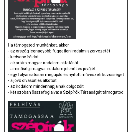
Ha támogatod munkánkat, akkor
- az ország legnagyobb független irodalmi szervezetét
- kedvenc íróidat
- a kortárs magyar irodalom oktatását
- a minőségi magyar irodalom jelenét és jövőjét
- egy folyamatosan megújuló és nyitott művészeti közösséget
- a jövő olvasóit és alkotóit
- az irodalom mindennapjainak dolgozóit
- két szóban összefoglalva: a Szépírók Társaságát támogatod