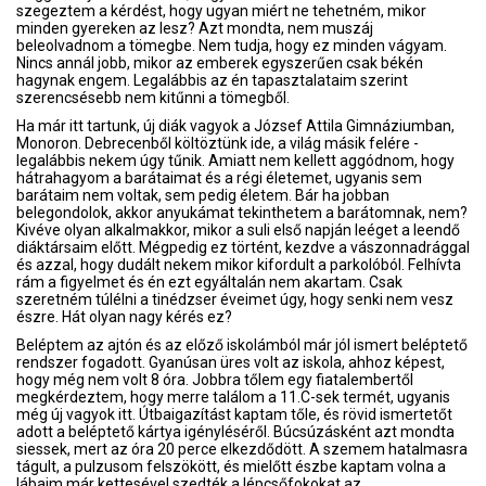
szegeztem a kérdést, hogy ugyan miért ne tehetném, mikor
minden gyereken az lesz? Azt mondta, nem muszáj
beleolvadnom a tömegbe. Nem tudja, hogy ez minden vágyam.
Nincs annál jobb, mikor az emberek egyszerűen csak békén
hagynak engem. Legalábbis az én tapasztalataim szerint
szerencsésebb nem kitűnni a tömegből.
Ha már itt tartunk, új diák vagyok a József Attila Gimnáziumban,
Monoron. Debrecenből költöztünk ide, a világ másik felére -
legalábbis nekem úgy tűnik. Amiatt nem kellett aggódnom, hogy
hátrahagyom a barátaimat és a régi életemet, ugyanis sem
barátaim nem voltak, sem pedig életem. Bár ha jobban
belegondolok, akkor anyukámat tekinthetem a barátomnak, nem?
Kivéve olyan alkalmakkor, mikor a suli első napján leéget a leendő
diáktársaim előtt. Mégpedig ez történt, kezdve a vászonnadrággal
és azzal, hogy dudált nekem mikor kifordult a parkolóból. Felhívta
rám a figyelmet és én ezt egyáltalán nem akartam. Csak
szeretném túlélni a tinédzser éveimet úgy, hogy senki nem vesz
észre. Hát olyan nagy kérés ez?
Beléptem az ajtón és az előző iskolámból már jól ismert beléptető
rendszer fogadott. Gyanúsan üres volt az iskola, ahhoz képest,
hogy még nem volt 8 óra. Jobbra tőlem egy fiatalembertől
megkérdeztem, hogy merre találom a 11.C-sek termét, ugyanis
még új vagyok itt. Útbaigazítást kaptam tőle, és rövid ismertetőt
adott a beléptető kártya igényléséről. Búcsúzásként azt mondta
siessek, mert az óra 20 perce elkezdődött. A szemem hatalmasra
tágult, a pulzusom felszökött, és mielőtt észbe kaptam volna a
lábaim már kettesével szedték a lépcsőfokokat az