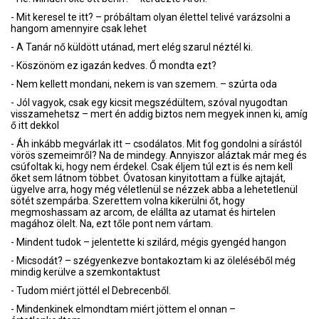
- Mit keresel te itt? – próbáltam olyan élettel telivé varázsolni a
hangom amennyire csak lehet
- A Tanár nő küldött utánad, mert elég szarul néztél ki.
- Köszönöm ez igazán kedves. Ő mondta ezt?
- Nem kellett mondani, nekem is van szemem. – szúrta oda
- Jól vagyok, csak egy kicsit megszédültem, szóval nyugodtan
visszamehetsz – mert én addig biztos nem megyek innen ki, amíg
ő itt dekkol
- Áh inkább megvárlak itt – csodálatos. Mit fog gondolni a sírástól
vörös szemeimről? Na de mindegy. Annyiszor aláztak már meg és
csúfoltak ki, hogy nem érdekel. Csak éljem túl ezt is és nem kell
őket sem látnom többet. Óvatosan kinyitottam a fülke ajtaját,
ügyelve arra, hogy még véletlenül se nézzek abba a lehetetlenül
sötét szempárba. Szerettem volna kikerülni őt, hogy
megmoshassam az arcom, de elállta az utamat és hirtelen
magához ölelt. Na, ezt tőle pont nem vártam.
- Mindent tudok – jelentette ki szilárd, mégis gyengéd hangon
- Micsodát? – szégyenkezve bontakoztam ki az öleléséből még
mindig kerülve a szemkontaktust
- Tudom miért jöttél el Debrecenből.
- Mindenkinek elmondtam miért jöttem el onnan –