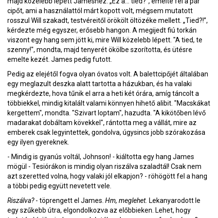
majd közelebb lépett Jameshez. „Ez a... tiéd?”, emelte fel a pár
cipőt, ami a használattól márt kopott volt, mégsem mutatott
rosszul Will szakadt, testvéreitől örökölt öltözéke mellett. „Tied?!”,
kérdezte még egyszer, erősebb hangon. A megijedt fiú torkán
viszont egy hang sem jött ki, mire Will közelebb lépett. "A tied, te
szenny!", mondta, majd tenyerét ökölbe szorította, és ütésre
emelte kezét. James pedig futott.
Pedig az elejétől fogva olyan óvatos volt. A balettcipőjét általában
egy meglazult deszka alatt tartotta a házukban, és ha valaki
megkérdezte, hova tűnik el arra a heti két órára, amíg táncolt a
többiekkel, mindig kitalált valami könnyen hihető alibit. "Macskákat
kergettem", mondta. "Szivart loptam", hazudta. "A kikötőben lévő
madarakat dobáltam kövekkel", rántotta meg a vállát, mire az
emberek csak legyintettek, gondolva, úgysincs jobb szórakozása
egy ilyen gyereknek.
- Mindig is gyanús voltál, Johnson! - kiáltotta egy hang James
mögül - Tesiórákon is mindig olyan riszálva szaladtál! Csak nem
azt szeretted volna, hogy valaki jól elkapjon? - röhögött fel a hang
a többi pedig együtt nevetett vele.
Riszálva?
- töprengett el James.
Hm, meglehet.
Lekanyarodott le
egy szűkebb útra, elgondolkozva az előbbieken. Lehet, hogy