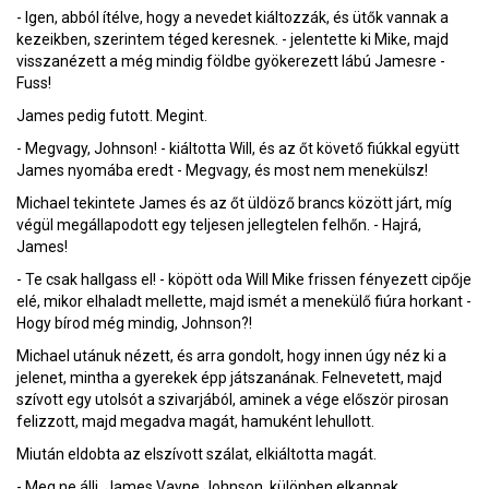
- Igen, abból ítélve, hogy a nevedet kiáltozzák, és ütők vannak a
kezeikben, szerintem téged keresnek. - jelentette ki Mike, majd
visszanézett a még mindig földbe gyökerezett lábú Jamesre -
Fuss!
James pedig futott. Megint.
- Megvagy, Johnson! - kiáltotta Will, és az őt követő fiúkkal együtt
James nyomába eredt - Megvagy, és most nem menekülsz!
Michael tekintete James és az őt üldöző brancs között járt, míg
végül megállapodott egy teljesen jellegtelen felhőn. - Hajrá,
James!
- Te csak hallgass el! - köpött oda Will Mike frissen fényezett cipője
elé, mikor elhaladt mellette, majd ismét a menekülő fiúra horkant -
Hogy bírod még mindig, Johnson?!
Michael utánuk nézett, és arra gondolt, hogy innen úgy néz ki a
jelenet, mintha a gyerekek épp játszanának. Felnevetett, majd
szívott egy utolsót a szivarjából, aminek a vége először pirosan
felizzott, majd megadva magát, hamuként lehullott.
Miután eldobta az elszívott szálat, elkiáltotta magát.
- Meg ne állj, James Vayne Johnson, különben elkapnak,