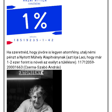
Ha szeretnéd, hogy jövőre is legyen atomfény, utalj némi
pénzt a Nyitott Műhely Alapítványnak (azt írja Laci, hogy már
1-2 ezer forint is növeli az esélyt a túlélésre). 11712059-
20001663 (Cserna-Szabó András)