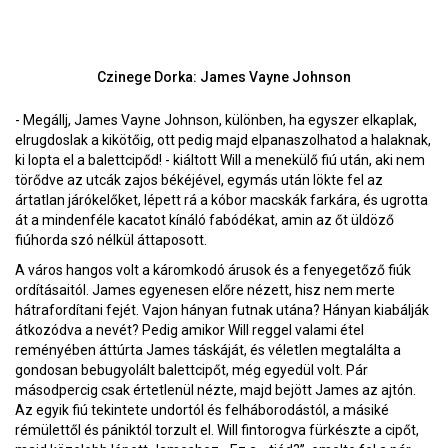
Czinege Dorka: James Vayne Johnson
- Megállj, James Vayne Johnson, különben, ha egyszer elkaplak,
elrugdoslak a kikötőig, ott pedig majd elpanaszolhatod a halaknak,
ki lopta el a balettcipőd! - kiáltott Will a menekülő fiú után, aki nem
törődve az utcák zajos békéjével, egymás után lökte fel az
ártatlan járókelőket, lépett rá a kóbor macskák farkára, és ugrotta
át a mindenféle kacatot kínáló fabódékat, amin az őt üldöző
fiúhorda szó nélkül áttaposott.
A város hangos volt a káromkodó árusok és a fenyegetőző fiúk
ordításaitól. James egyenesen előre nézett, hisz nem merte
hátrafordítani fejét. Vajon hányan futnak utána? Hányan kiabálják
átkozódva a nevét? Pedig amikor Will reggel valami étel
reményében áttúrta James táskáját, és véletlen megtalálta a
gondosan bebugyolált balettcipőt, még egyedül volt. Pár
másodpercig csak értetlenül nézte, majd bejött James az ajtón.
Az egyik fiú tekintete undortól és felháborodástól, a másiké
rémülettől és pániktól torzult el. Will fintorogva fürkészte a cipőt,