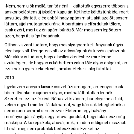
-Nem, nem ülök mellé, tanító néni! – kiáltották egyszerre többen is,
amikor beléptem új iskolám kapuján. Két hete költöztünk ide, mert
anyu úgy döntött, elég abból, hogy apám miatt, akit azelőtt sosem
láttam, ujjal mutogatnak ránk. A barátaim is elfordultak tőlem,
csak azért, mert az én apám bűnöző. Már meg sem lepődtem
azon, hogy itt is így fogadnak.
Otthon viszont tudtam, hogy mosolyognom kell. Anyunak úgyis
elég baja volt. Rengeteg volt az adósságunk és kevés a pénzünk.
Már akkor is tudtam, hogy a beilleszkedéshez mire lenne
szükségem, de hogyan is kérhettem volna tőle olyan dolgokat, ami
ezeknek a gyerekeknek volt, amikor ételre is alig futotta?
2010
Igyekszem annyira kicsire összehúzni magam, amennyire csak
bírom. Ilyenkor majdnem olyan, mintha láthatatlan lennék.
Szeretem ezt az érzést. Néha azt kívánom, bár elnyelne a föld,
velem együtt minden fájdalmamat, vagy bárcsak lebeghetnék a
semmiben semmit sem érezve. Életemet egy halvány
reménysugár irányítja, egy tétova gondolat, hogy talán lesz még
másképp. A középiskola, ahová járok, minden eddiginél rosszabb.
Itt már meg sem próbálok beilleszkedni. Ezeket az