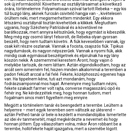
sok új információtól. Követtem az osztálytársaimat a következő
órára, történelemre. Folyamatosan szóval tartott Rebeka – egy kis
túl buzgó lány, akinek furcsán csivitelő hangja van - , kivételesen
örültem neki, mert megismerhettem mindenkit. Egy ekkora
létszámú osztálynál tisztán kivehetőek a klikkek. Megtudtam
ugyanis, hogy Szécheny Patríciával és a követőivel ne
barátkozzak, mert annyira kétszínűek, hogy egymást is kibeszélik.
Meg még egy csomó lányt felsorolt, de Rebeka olyan gyorsan
beszélt, hogy nem tudtam követni.. A fiúk kevesebben vannak, így
csak két részre oszlanak. Vannak a focista, csajozós fiúk. Tipikus
nagydumások, és nagyon népszerűek. Vannak a nyomi fiúk, akik
mindig csak egymással beszélgetnek és elpirulnak ha egy lány
köszön nekik. A szememmel kerestem Áront, hogy vajon ő
melyikbe tartozik, de nem láttam. Aztán elgondolkodtam, hogy az
arcát sem ismerném fel, hiszen minden alkalommal a teremben a
padon feküdt arccal a fal felé. Fekete, középhosszú egyenes haja
van. Ha tippelnem kéne, tuti azt mondanám, hogy
fodrászsamponnal mos hajat. Amennyire meg tudtam nézni,
fekete szakadt farmer volt rajta, converse magasszárú cipő és
fehér ing. Ne kérdezzétek meg, hogy honnan tudom, mert
fogalmam sincs miért figyeltem meg ennyire.
Megjött a történelem tanár és beengedett a terembe. Leültem a
helyemre – mert egyik teremben sem változik az ülésrend –
aztán Petheő tanár úr bele is kezdett a mondandójába. Ismertette
az idei év tanmenetét, majd megkérdezte a nevemet és hogy
honnan jöttem. Épp válaszoltam volna, mikor Áron robbant be a
terembe, hollófekete haját igazgatva, mert a szemébe lógott.