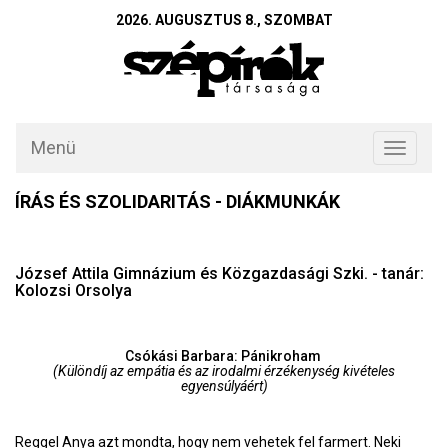
2026. AUGUSZTUS 8., SZOMBAT
Menü
Toggle
navigati
ÍRÁS ÉS SZOLIDARITÁS - DIÁKMUNKÁK
József Attila Gimnázium és Közgazdasági Szki. - tanár:
Kolozsi Orsolya
Csókási Barbara: Pánikroham
(Különdíj az empátia és az irodalmi érzékenység kivételes
egyensúlyáért)
Reggel Anya azt mondta, hogy nem vehetek fel farmert. Neki