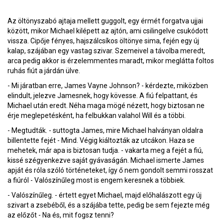
Az öltönyszabó ajtaja mellett guggolt, egy érmét forgatva ujjai
között, mikor Michael kilépett az ajtón, ami csilingelve csukódott
vissza. Cipője fényes, hajszálcsíkos öltönye sima, fején egy új
kalap, szájában egy vastag szivar. Szemeivel a távolba meredt,
arca pedig akkor is érzelemmentes maradt, mikor meglátta foltos
ruhás fiút a járdán ülve.
- Mi járatban erre, James Vayne Johnson? - kérdezte, miközben
elindult, jelezve Jamesnek, hogy kövesse. A fiú felpattant, és
Michael után eredt. Néha maga mögé nézett, hogy biztosan ne
érje meglepetésként, ha felbukkan valahol Will és a többi.
- Megtudták. - suttogta James, mire Michael halványan oldalra
billentette fejét - Mind. Végig kiáltozták az utcákon. Haza se
mehetek, már apa is biztosan tudja. - vakarta meg a fejét a fiú,
kissé szégyenkezve saját gyávaságán. Michael ismerte James
apját és róla szóló történeteket, így ő nem gondolt semmi rosszat
a fiúról - Valószínűleg most is engem keresnek a többiek.
- Valószínűleg. - értett egyet Michael, majd előhalászott egy új
szivart a zsebéből, és a szájába tette, pedig be sem fejezte még
az előzőt - Na és, mit fogsz tenni?