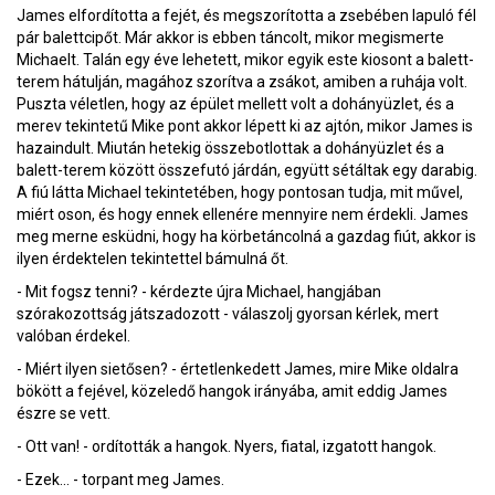
James elfordította a fejét, és megszorította a zsebében lapuló fél
pár balettcipőt. Már akkor is ebben táncolt, mikor megismerte
Michaelt. Talán egy éve lehetett, mikor egyik este kiosont a balett-
terem hátulján, magához szorítva a zsákot, amiben a ruhája volt.
Puszta véletlen, hogy az épület mellett volt a dohányüzlet, és a
merev tekintetű Mike pont akkor lépett ki az ajtón, mikor James is
hazaindult. Miután hetekig összebotlottak a dohányüzlet és a
balett-terem között összefutó járdán, együtt sétáltak egy darabig.
A fiú látta Michael tekintetében, hogy pontosan tudja, mit művel,
miért oson, és hogy ennek ellenére mennyire nem érdekli. James
meg merne esküdni, hogy ha körbetáncolná a gazdag fiút, akkor is
ilyen érdektelen tekintettel bámulná őt.
- Mit fogsz tenni? - kérdezte újra Michael, hangjában
szórakozottság játszadozott - válaszolj gyorsan kérlek, mert
valóban érdekel.
- Miért ilyen sietősen? - értetlenkedett James, mire Mike oldalra
bökött a fejével, közeledő hangok irányába, amit eddig James
észre se vett.
- Ott van! - ordították a hangok. Nyers, fiatal, izgatott hangok.
- Ezek... - torpant meg James.