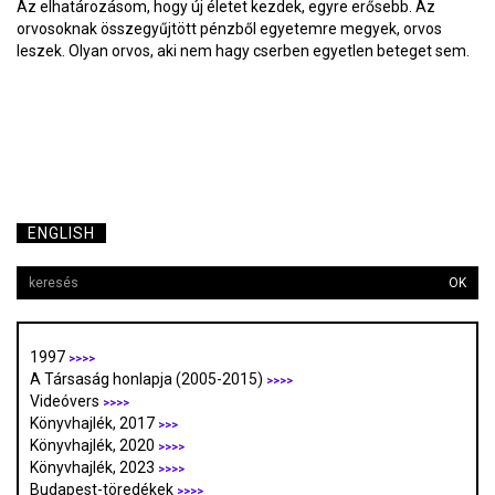
Az elhatározásom, hogy új életet kezdek, egyre erősebb. Az
orvosoknak összegyűjtött pénzből egyetemre megyek, orvos
leszek. Olyan orvos, aki nem hagy cserben egyetlen beteget sem.
ENGLISH
OK
1997
>>>>
A Társaság honlapja (2005-2015)
>>>>
Videóvers
>>>>
Könyvhajlék, 2017
>>>
Könyvhajlék, 2020
>>>>
Könyvhajlék, 2023
>>>>
Budapest-töredékek
>>>>