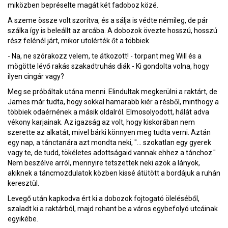
miközben bepréselte magát két fadoboz közé.
A szeme össze volt szorítva, és a sálja is védte némileg, de pár
szálka így is beleállt az arcába. A dobozok övezte hosszú, hosszú
rész felénél járt, mikor utolérték őt a többiek.
- Na, ne szórakozz velem, te átkozott! - torpant meg Will és a
mögötte lévő rakás szakadtruhás diák - Ki gondolta volna, hogy
ilyen cingár vagy?
Meg se próbáltak utána menni. Elindultak megkerülni a raktárt, de
James már tudta, hogy sokkal hamarabb kiér a résből, minthogy a
többiek odaérnének a másik oldalról. Elmosolyodott, hálát adva
vékony karjainak. Az igazság az volt, hogy kiskorában nem
szerette az alkatát, mivel bárki könnyen meg tudta verni. Aztán
egy nap, a tánctanára azt mondta neki, "... szokatlan egy gyerek
vagy te, de tudd, tökéletes adottságaid vannak ehhez a tánchoz."
Nem beszélve arról, mennyire tetszettek neki azok a lányok,
akiknek a táncmozdulatok közben kissé átütött a bordájuk a ruhán
keresztül.
Levegő után kapkodva ért ki a dobozok fojtogató öleléséből,
szaladt ki a raktárból, majd rohant be a város egybefolyó utcáinak
egyikébe.