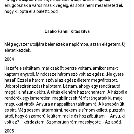
elrugdosnak a város másik végéig, és soha nem mesélheted el,
hogy ki lopta el a balettcipőd!
Csákó Fanni: Kitaszítva
Még egyszer utoljára belenézek a naplómba, aztán elégetem. Új
életet kezdek.
2004
Hazafelé sétáltam, már csak öt percre voltam, amikor sms-t
kaptam anyutól. Mindössze három szó volt az egész. „Ne gyere
haza!” Ezzel a három szóval az egész életem megváltozott.
Jobbról szirénázást hallottam. Láttam, ahogy egy rendőrautó
megáll a házunk előtt. A tiltás ellenére hazarohantam. A házból a
rendőrök egy ismeretlen, megbilincselt férfit rángattak ki, majd
magukkal vitték. Anyura a nappaliban találtam rá. A kanapén ült
és sírt. Még sosem láttam sírni, nekem is sírnom kellett, pusztán
attól, hogy ő szomorú. leültem mellé és hozzábújtam. – Anyu, ki
volt ez? – kérdeztem. Szomorúan rám mosolygott: - Az apád.
2005