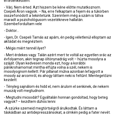
értetlenkedtem.
- Várj. Nem érted. Azt hiszem be kéne előtte mutatkoznom.
Csepeli Áron vagyok. – Na, erre felkaptam a fejem és a tükörben
összefonódott a tekintetünk. Szerintem még a szám is tátva
maradt a pszichológusom vezetékneve hallatán.
Szembefordultam vele
- Doktor…
- Igen, Dr. Csepeli Tamás az apám, én pedig véletlenül elloptam az
aktádat és megnéztem.
- Mégis miért tennél ilyet?
- Mert érdekes vagy. Talán azért mert te voltál az egyetlen srác az
évfolyamon, akin tegnap öltönynadrág volt – húzta mosolyra a
száját. Olyan kedvesen monda ezt, hogy a korábbi
pánikrohamomat mintha elfújta volna a szél, nekem is
mosolyognom kellett. Pár pillanat múlva azonban lefagyott a
mosoly az arcomról, és ahogy láttam neki is feltűnt. Mentegetőzni
kezdett:
- Tényleg sajnálom és hidd el, nem árulom el senkinek, de nekem
muszáj volt megtudnom.
- Megtudni micsodát? Egyáltalán honnan gondoltad, hogy beteg
vagyok? – kezdtem dühös lenni
-A szürke szemeid megtörtségről árulkodtak. És láttam a
táskádban az antidepresszánsokat, a címkén pedig a fater nevét.