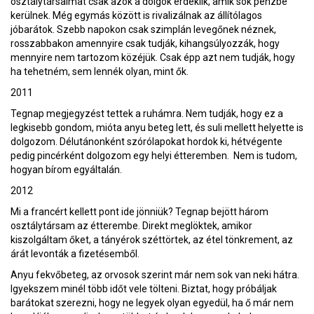
osztálytársaimat csak azok a dolgok érdeklik, amik sok pénzbe
kerülnek. Még egymás között is rivalizálnak az állítólagos
jóbarátok. Szebb napokon csak szimplán levegőnek néznek,
rosszabbakon amennyire csak tudják, kihangsúlyozzák, hogy
mennyire nem tartozom közéjük. Csak épp azt nem tudják, hogy
ha tehetném, sem lennék olyan, mint ők.
2011
Tegnap megjegyzést tettek a ruhámra. Nem tudják, hogy ez a
legkisebb gondom, mióta anyu beteg lett, és suli mellett helyette is
dolgozom. Délutánonként szórólapokat hordok ki, hétvégente
pedig pincérként dolgozom egy helyi étteremben. Nem is tudom,
hogyan bírom egyáltalán.
2012
Mi a francért kellett pont ide jönniük? Tegnap bejött három
osztálytársam az étterembe. Direkt meglöktek, amikor
kiszolgáltam őket, a tányérok széttörtek, az étel tönkrement, az
árát levonták a fizetésemből.
Anyu fekvőbeteg, az orvosok szerint már nem sok van neki hátra.
Igyekszem minél több időt vele tölteni. Biztat, hogy próbáljak
barátokat szerezni, hogy ne legyek olyan egyedül, ha ő már nem