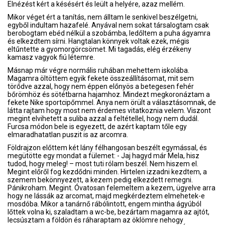
Elnézést kért a késésért és leült a helyére, azaz mellém.
Mikor véget ért a tanítás, nem álltam le senkivel beszélgetni,
egyből indultam hazafelé. Anyával nem sokat társalogtam csak
berobogtam ebéd nélkül a szobámba, ledőltem a puha ágyamra
és elkezdtem sírni. Hangtalan könnyek voltak ezek, mégis
eltűntette a gyomorgörcsömet. Mi tagadás, elég érzékeny
kamasz vagyok fiú létemre.
Másnap már végre normális ruhában mehettem iskolába.
Magamra öltöttem egyik fekete összeállításomat, mit sem
törődve azzal, hogy nem éppen előnyös a betegesen fehér
bőrömhöz és sötétbarna hajamhoz. Mindezt megkoronáztam a
fekete Nike sportcipőmmel. Anya nem örült a választásomnak, de
látta rajtam hogy most nem érdemes vitatkoznia velem. Viszont
megint elvihetett a suliba azzal a feltétellel, hogy nem dudál.
Furcsa módon bele is egyezett, de azért kaptam tőle egy
elmaradhatatlan puszit is az arcomra.
Földrajzon előttem két lány félhangosan beszélt egymással, és
megütötte egy mondat a fülemet: - Jaj hagyd már Mela, hisz
tudod, hogy meleg! – most tuti rólam beszél. Nem hiszem el.
Megint előről fog kezdődni minden. Hirtelen izzadni kezdtem, a
szemem bekönnyezett, a kezem pedig elkezdett remegni.
Pánikroham. Megint. Óvatosan felemeltem a kezem, ügyelve arra
hogy ne lássák az arcomat, majd megkérdeztem elmehetek-e
mosdóba. Mikor a tanárnő rábólintott, engem mintha ágyúból
lőttek volna ki, szaladtam a wc-be, bezártam magamra az ajtót,
lecsúsztam a földön és ráharaptam az öklömre nehogy