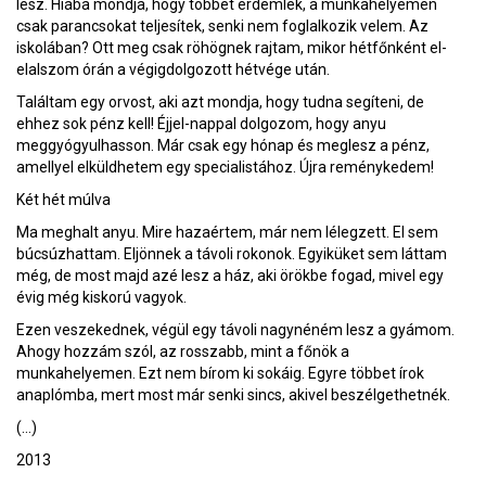
lesz. Hiába mondja, hogy többet érdemlek, a munkahelyemen
csak parancsokat teljesítek, senki nem foglalkozik velem. Az
iskolában? Ott meg csak röhögnek rajtam, mikor hétfőnként el-
elalszom órán a végigdolgozott hétvége után.
Találtam egy orvost, aki azt mondja, hogy tudna segíteni, de
ehhez sok pénz kell! Éjjel-nappal dolgozom, hogy anyu
meggyógyulhasson. Már csak egy hónap és meglesz a pénz,
amellyel elküldhetem egy specialistához. Újra reménykedem!
Két hét múlva
Ma meghalt anyu. Mire hazaértem, már nem lélegzett. El sem
búcsúzhattam. Eljönnek a távoli rokonok. Egyiküket sem láttam
még, de most majd azé lesz a ház, aki örökbe fogad, mivel egy
évig még kiskorú vagyok.
Ezen veszekednek, végül egy távoli nagynéném lesz a gyámom.
Ahogy hozzám szól, az rosszabb, mint a főnök a
munkahelyemen. Ezt nem bírom ki sokáig. Egyre többet írok
anaplómba, mert most már senki sincs, akivel beszélgethetnék.
(…)
2013