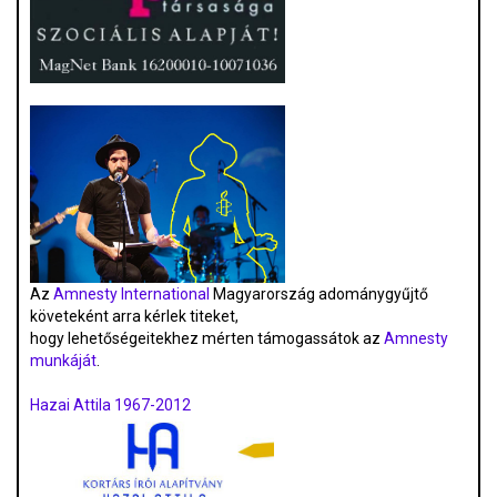
Az
Amnesty International
Magyarország adománygyűjtő
követeként arra kérlek titeket,
hogy lehetőségeitekhez mérten támogassátok az
Amnesty
munkáját
.
Hazai Attila 1967-2012