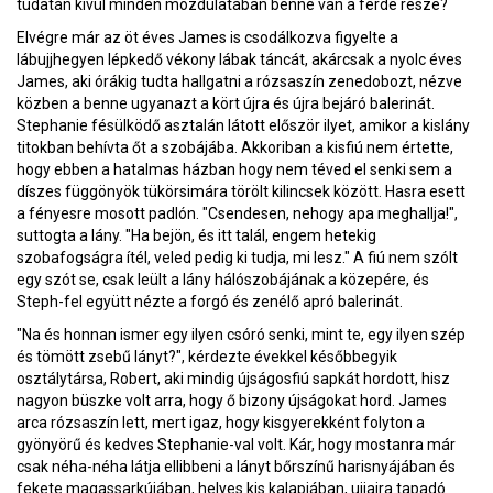
tudatán kívül minden mozdulatában benne van a ferde része?
Elvégre már az öt éves James is csodálkozva figyelte a
lábujjhegyen lépkedő vékony lábak táncát, akárcsak a nyolc éves
James, aki órákig tudta hallgatni a rózsaszín zenedobozt, nézve
közben a benne ugyanazt a kört újra és újra bejáró balerinát.
Stephanie fésülködő asztalán látott először ilyet, amikor a kislány
titokban behívta őt a szobájába. Akkoriban a kisfiú nem értette,
hogy ebben a hatalmas házban hogy nem téved el senki sem a
díszes függönyök tükörsimára törölt kilincsek között. Hasra esett
a fényesre mosott padlón. "Csendesen, nehogy apa meghallja!",
suttogta a lány. "Ha bejön, és itt talál, engem hetekig
szobafogságra ítél, veled pedig ki tudja, mi lesz." A fiú nem szólt
egy szót se, csak leült a lány hálószobájának a közepére, és
Steph-fel együtt nézte a forgó és zenélő apró balerinát.
"Na és honnan ismer egy ilyen csóró senki, mint te, egy ilyen szép
és tömött zsebű lányt?", kérdezte évekkel későbbegyik
osztálytársa, Robert, aki mindig újságosfiú sapkát hordott, hisz
nagyon büszke volt arra, hogy ő bizony újságokat hord. James
arca rózsaszín lett, mert igaz, hogy kisgyerekként folyton a
gyönyörű és kedves Stephanie-val volt. Kár, hogy mostanra már
csak néha-néha látja ellibbeni a lányt bőrszínű harisnyájában és
fekete magassarkújában, helyes kis kalapjában, ujjaira tapadó