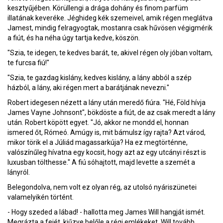
kesztyűjében. Körüllengi a drága dohány és finom parfüm
illatának keveréke. Jéghideg kék szemeivel, amik régen meglátva
Jamest, mindig felragyogtak, mostanra csak hűvösen végigmérik
a fiút, és ha néha úgy tartja kedve, köszön.
"Szia, te idegen, te kedves barát, te, akivel régen oly jóban voltam,
te furcsa fiú!"
"Szia, te gazdag kislány, kedves kislány, a lány abból a szép
házból, a lány, aki régen mert a barátjának nevezni."
Robert idegesen nézett a lány után meredő fiúra. "Hé, Föld hívja
James Vayne Johnsont", bökdöste a fiút, de az csak meredt a lány
után. Robert köpött egyet. "Jó, akkor ne mondd el, honnan
ismered őt, Rómeó. Amúgy is, mit bámulsz így rajta? Azt várod,
mikor törik el a Júliád magassarkúja? Ha ez megtörténne,
valószínűleg hívatna egy kocsit, hogy azt az egy utcányi részt is
luxusban tölthesse." A fiú sóhajtott, majd levette a szemét a
lányról.
Belegondolva, nem volt ez olyan rég, az utolsó nyáriszünetei
valamelyikén történt.
- Hogy szeded a lábad! - hallotta meg James Will hangját ismét.
Megrázta a fejét, kiűzve belőle a régi emlékeket. Will tovább