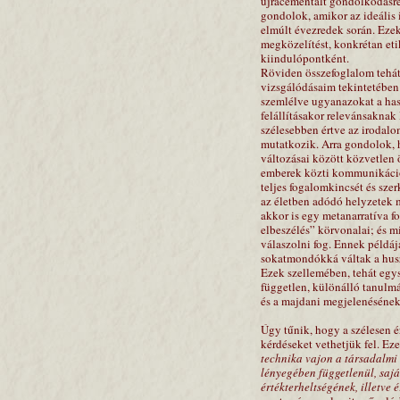
újracementált gondolkodásr
gondolok, amikor az ideális
elmúlt évezredek során. Eze
megközelítést, konkrétan et
kiindulópontként.
Röviden összefoglalom tehát 
vizsgálódásaim tekintetében
szemlélve ugyanazokat a has
felállításakor relevánsaknak
szélesebben értve az irodalo
mutatkozik. Arra gondolok, h
változásai között közvetlen 
emberek közti kommunikáció á
teljes fogalomkincsét és sze
az életben adódó helyzetek 
akkor is egy metanarratíva f
elbeszélés” körvonalai; és 
válaszolni fog. Ennek példá
sokatmondókká váltak a husz
Ezek szellemében, tehát egys
független, különálló tanulm
és a majdani megjelenésének 
Úgy tűnik, hogy a szélesen 
kérdéseket vethetjük fel. E
technika vajon a társadalmi 
lényegében függetlenül, saj
értékterheltségének, illetve 