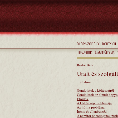
Bodor Béla
Uralt és szolgá
Tartalom
Gondolatok a költészetről
Gondolatok az elmúlt negye
Előidők
A költői kép problémája
Az irónia-probléma
Irónia és ellenbeszéd
A narrátor pozíciójának pro