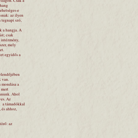
világon. Csak a
zhang
lehetséges-e
snak: az ilyen
 tegnapi szó,
k a hangja. A
ást; csak
i intézmény,
szer, mely
et.
zet egyidős a
özlendőjében
k van.
a mondása a
 mert
onnunk. Ahol
yes. Az
a
a támadókkal
 és ahhoz,
törő: az