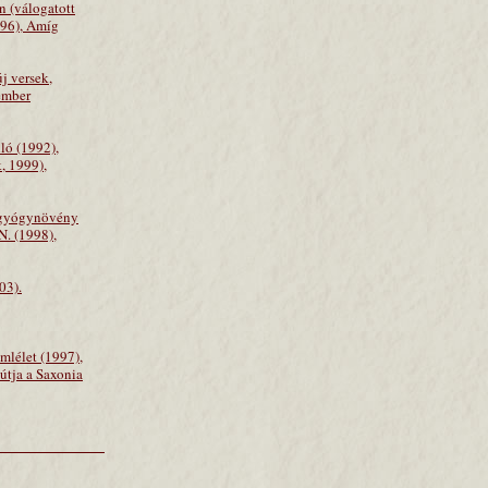
n (válogatott
996), Amíg
j versek,
ember
lló (1992),
k, 1999),
y gyógynövény
N. (1998),
03).
mlélet (1997),
útja a Saxonia