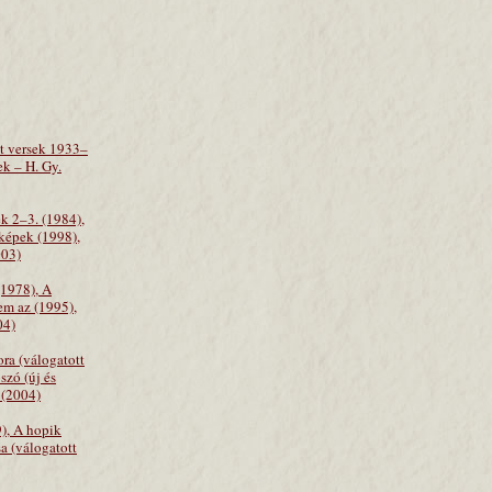
tt versek 1933–
ek – H. Gy.
k 2–3. (1984),
/képek (1998),
003)
(1978), A
em az (1995),
04)
ora (válogatott
szó (új és
 (2004)
), A hopik
a (válogatott