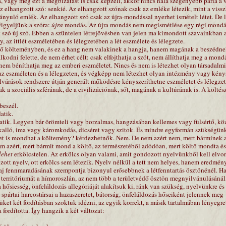
, vagy még ezt a megbízatást is csak képzeli, akkor nincs nála szegényebb pária a 
 elhangzott szó: senkié. Az elhangzott szónak csak az emléke létezik, mint a viss
ányuló emlék. Az elhangzott szó csak az újra-mondással nyerhet ismételt létet. De 
Figyeljünk a szóra:
újra
mondás. Az újra mondás nem megismétlése egy régi mondá
 szó új szó. Ebben a szüntelen létrejövésben van jelen ma kimondott szavainkban a
 az ittlét eszméletében és lélegzetében a lét eszmélete és lélegzete.
ő költeményben, és ez a hang nem valakinek a hangja, hanem magának a beszédne
odni felette, de nem érhet célt: csak elfojthatja a szót, nem állíthatja meg a mond
nem béníthatja meg az emberi eszméletet. Nincs és nem is létezhet olyan társadalm
az eszméleten és a lélegzeten, és végképp nem létezhet olyan intézmény vagy kény
várások rendszere útján generált működésre kényszeríthetne eszméletet és lélegzet
ak a szociális szférának, de a civilizációnak, sőt, magának a kultúrának is. A költés
beszél.
atik.
ik. Legyen bár örömteli vagy borzalmas, hangzásában kellemes vagy fülsértő, k
rkalló, ima vagy káromkodás, dicséret vagy szitok. És mindre egyformán szükségün
et is mondhat a költemény? kérdezhetnők. Nem. De nem azért nem, mert bárminek 
em azért, mert bármit mond a költő, az természetéből adódóan, mert költő mondta és
lehet
erkölcstelen. Az erkölcs olyan valami, amit gondozott nyelvünkből kell elv
zott nyelv, ott erkölcs sem létezik. Nyelv nélkül a tett nem helyes, hanem eredmén
faj fennmaradásának szempontja bizonyul erősebbnek a létfenntartás ösztönénél. H
territóriumát a hímoroszlán, az nem több a területvédő ösztön megnyilvánulásánál,
 hősiesség, önfeláldozás allegóriáját alakítsuk ki, ránk van szükség, nyelvünkre és
 spártai harcostársai a hazaszeretet, bátorság, önfeláldozás hőseiként jelennek meg
et két fordításban szoktuk idézni, az egyik korrekt, a másik tartalmában lényegre
 fordította. Így hangzik a két változat: