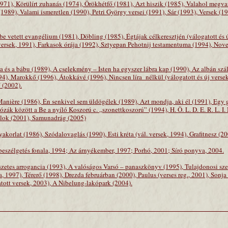
71), Körülírt zuhanás (1974), Örökhétfő (1981), Azt hiszik (1985), Valahol megva
1989), Valami ismeretlen (1990), Petri György versei (1991), Sár (1993), Versek (1
 vetett evangélium (1981), Döbling (1985), Égtájak célkeresztjén (válogatott és ú
versek, 1991), Farkasok órája (1992), Sztyepan Pehotnij testamentuma (1994), Nov
sa és a bábu (1989), A cselekmény – Isten ha egyszer lábra kap (1990), Az albán szá
994), Marokkő (1996), Átokkávé (1996), Nincsen líra
nélkül (válogatott és új verse
 (2002).
Manière (1986), Én senkivel sem üldögélek (1989), Azt mondja, aki él (1991), Eg
rózák között a Be a nyíló Koszorú c. „szonettkoszorú” (1994), H. Ö. L. D. E. R. L. I. 
álok (2001), Samunadrág (2005)
korlat (1986), Szódalovaglás (1990), Esti kréta (vál. versek, 1994), Grafitnesz (20
beszélgetés fonala, 1994; Az árnyékember, 1997; Porhó, 2001; Síró ponyva, 2004.
szetes arrogancia (1993), A valóságos Varsó – panaszkönyv (1995), Tulajdonosi sze
1997), Térerő (1998), Drezda februárban (2000), Paulus (verses reg., 2001), Sonja 
gatott versek, 2003), A Nibelung-lakópark (2004).