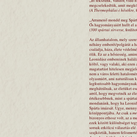
„Itt fekszünk, Vándor, vidd h
megcselekedtük, amit megköv
(A Thermophülai-i hősökre,
f
„Arramenő mondd meg Spárt
Ős hagyományaiért hullt el a
(300 spártai sírverse,
fordítot
Az államhatalom, mely szere
néhány emberét/polgárát a ha
családja, háza, élete védelm
ölik. Ez az a hősiesség, ami
Leonidász embereinek halálá
költő, vagy valaki, aki ezen
magatartást hitelesen megjele
nem a város feletti hatalomé
olyasmiért, ami naturálisan 
legfontosabb hagyománynak s
meghátrálnak, az életüket es
arról, hogy megvetnék az éle
értékesebbnek, mint a spártai
mondanánk, hogy ha Leonidás
Spárta imázsát. Ugye, mennyi
középpontjába. Az csak a
me
bizonyos ethosz volt, az a m
ezek között különbséget tegy
sorsuk erkölcsi választás elé
szajkózták, hanem felismert