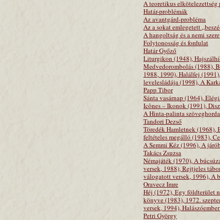
A teoretikus elkötelezettség
Határ-problémák
Az avantgárd-probléma
Az a sokat emlegetett „beszé
A hangoltság és a nemi szere
Folytonosság és fordulat
Határ Győző
Liturgikon (1948), Hajszálhí
Medvedorombolás (1988), Bol
1988, 1990), Halálfej (1991
levelesládája (1998), A Kar
Papp Tibor
Sánta vasárnap (1964), Elég
Icônes – Ikonok (1991), Dis
A Hinta-palinta szöveghorda
Tandori Dezső
Töredék Hamletnek (1968), Eg
feltételes megálló (1983), 
A Semmi Kéz (1996), A járób
Takács Zsuzsa
Némajáték (1970), A búcsúzás
versek, 1988), Rejtjeles táb
válogatott versek, 1996), A 
Oravecz Imre
Héj (1972), Egy földterület
könyve (1983), 1972. szeptem
versek, 1994), Halászóember
Petri György