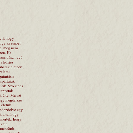
eti, hogy
hogy az ember
övé, meg nem
mben. Ha
imonidász nevű
 a hősies
berek életéért,
 valami
atartás a
spártaiak
tik. Szó sincs
tartottak
k érte. Ma azt
hogy megőrizze
 életük
endezőelve egy
k arra, hogy
smerték, hogy
avait
elmenőink.