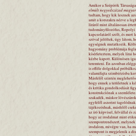
Amikor a Szépírók Társasága
elmúlt negyedszázad magyar 
tudtam, hogy kik lesznek azok
amit a korszakra nézve a leg
líráról mint általánosan érte
tudományfilozófus, Ropolyi 
kapcsolatáról szólt, és mert
szóval jelöltek, úgy látom, 
egységnek mutatkozik. Költ
hagyomány problémája foglal
kísérleteztem, melyek lírai 
kézbe kapott. Különösen igaz
teremteni. Én azonban eléggé
is efféle dolgokkal próbálko
valamifajta szimbiózisba k
Másfelől szintén meglehetőse
hogy ennek a területnek a ké
és kritika gondolkodását fig
konstrukciónak a szemlélete
szakadék, máskor lövészárok
egyfelől aszerint tagolódna
tájékozódnak, másfelől cseké
az író képvisel, felvállal és 
hogy az irodalmat mint etiku
szempontrendszert, melynek 
irodalom, mivégre van, ha m
szempont is megjelenik a dis