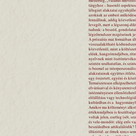
mesterség, „valamit-művelés
tárgyhoz – hasonló aspektusá
lélegzet alakzatai egyidejűl
azoknak az emberi működése
fennállnak, addig közvetle
levegőt, mert a légszomj-di
tudunk: a beszéd, gondolatai
légzőrendszer rezgéseinek je
A prózaírás mai formáiban ál
visszaalakítható kódrendszer
közvetlenül, mint a költészet
elénk, hangzórendjében, ritm
nyelvnek mint ösztöntevéken
szintén uralhatatlan, és szin
is beemel az interperszonál
alakzatainak együttes ittléte
egy összetett, egyéni és köz
Természetesen elképzelhetetl
elvárásaival és kényszereiv
intézményesen ellenőrizhetőn
előállítása vagy technológiák
kultúrában és a
hagyományban
Amikor ma költeményt alkoto
értékrendjében is feszültség
voltak jelen, esetleg (sőt, 
és vele-mondót: elég erős va
beszédedben artikulálódik? 
illúzióid: az őrnek nincs se