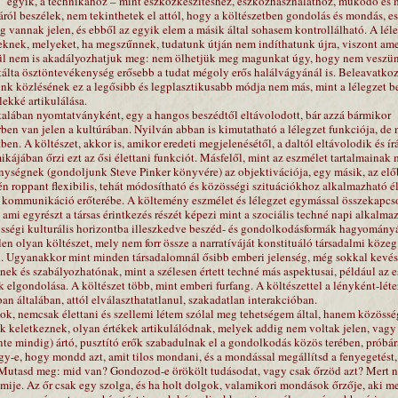
” egyik, a technikához – mint eszközkészítéshez, eszközhasználathoz, működő és
ról beszélek, nem tekinthetek el attól, hogy a költészetben gondolás és mondás, e
eg vannak jelen, és ebből az egyik elem a másik által sohasem kontrollálható. A lél
knek, melyeket, ha megszűnnek, tudatunk útján nem indíthatunk újra, viszont am
nül nem is akadályozhatjuk meg: nem ölhetjük meg magunkat úgy, hogy nem veszü
ktálta ösztöntevékenység erősebb a tudat mégoly erős halálvágyánál is. Beleavatko
nk közlésének ez a legősibb és legplasztikusabb módja nem más, mint a lélegzet be
lekké artikulálása.
talában nyomtatványként, egy a hangos beszédtől eltávolodott, bár azzá bármikor
ben van jelen a kultúrában. Nyilván abban is kimutatható a lélegzet funkciója, de
ben. A költészet, akkor is, amikor eredeti megjelenésétől, a daltól eltávolodik és ír
ikájában őrzi ezt az ősi élettani funkciót. Másfelől, mint az eszmélet tartalmainak 
ységnek (gondoljunk Steve Pinker könyvére) az objektivációja, egy másik, az előb
tén roppant flexibilis, tehát módosítható és közösségi szituációkhoz alkalmazható é
is kommunikáció erőterébe. A költemény eszmélet és lélegzet egymással összekapcs
, ami egyrészt a társas érintkezés részét képezi mint a szociális techné napi alkalma
össégi kulturális horizontba illeszkedve beszéd- és gondolkodásformák hagyományát
en olyan költészet, mely nem forr össze a narratíváját konstituáló társadalmi közeg
el. Ugyanakkor mint minden társadalomnál ősibb emberi jelenség, még sokkal kevés
ek és szabályozhatónak, mint a szélesen értett techné más aspektusai, például az 
 elgondolása. A költészet több, mint emberi furfang. A költészettel a lényként-léte
 általában, attól elválaszthatatlanul, szakadatlan interakcióban.
k, nemcsak élettani és szellemi létem szólal meg tehetségem által, hanem közöss
ek keletkeznek, olyan értékek artikulálódnak, melyek addig nem voltak jelen, vag
szinte mindig) ártó, pusztító erők szabadulnak el a gondolkodás közös terében, prób
gy-e, hogy mondd azt, amit tilos mondani, és a mondással megállítsd a fenyegetést
Mutasd meg: mid van? Gondozod-e örökölt tudásodat, vagy csak őrzöd azt? Mert 
mmije. Az őr csak egy szolga, és ha holt dolgok, valamikori mondások őrzője, aki m