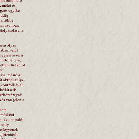
 működtethető
szmélet és
egzés egyike
eddig
nk többé
zni azonban
folyásolása, a
 nem olyan
ásban kerül
megjelenése, a
bitől eltérő,
lettani funkciót
olt
zása, másrészt
 aktualizálja.
 kontrolljával,
bé látszik
eszköztárgyak
zés van jelen a
égem
y másként
ára téve mondót
, mely
ne legyenek
egbízatását