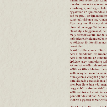
valamikori beszélőktől kapta
mondott szó az én szavam. Az
visszhangja, mint egyre halv
egyáltalán az újra-mondás? 
szó megújul, az újra mondott
az aktualitásban a hagyomány,
Egy hang beszél a megszület
társadalom megpróbálhat uralk
elzárhatja a hagyományt, de 
mely tiltásokkal uralkodhat 
működésre, értelemszerűen el
A költészet fölötte áll nemcs
beszéddel
A költészetben emberlétünk 
Ami kimondandó, az kimond
Ami kimondható, az kimondat
építésre vagy rombolásra sa
Akkor hát erkölcstelenségek
költőnek tiltva lehetne, han
költeményben mondta, nem
nincs jelen a világban gondo
önfeláldozás gesztusában a 
szemben élete árán védi meg 
hogy ebből a viselkedésből a
költészetünkre. Leonidász és
gondolkodásunkban. Sírversük
utóbbit a gyerek József Attila