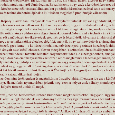
endszerét
komplex
nek. Én azonban nem a sok kis válasz, hanem a kevés nagy kérdés
 irodalomtudományról ábrándozom. És azt hiszem, hogy ezek a kérdések keveset vá
k körébe szeretnék visszatalálni, amikor gondolkodásomban ezúttal ezt a tudományf
ika és techné dichotómiájának a kultúrában megjelenő problémáját választom
Ropolyi László tanulmányának és a róla folytatott vitának azokat a gondolatait, 
 relevánsaknak mutatkoznak. Ezután megkísérlem, hogy az irodalmat mint a „techn
znossági szempontokat érvényesítsem a költészet vizsgálata során, amelyek a tech
 látszottak. Arra a párhuzamosságra támaszkodom eközben, ami a technika és a költ
m, sőt a művészeti tevékenységek eredménye és létesülésük folyamata általánosság
ogy a technika szükségleteket elégít ki, anélkül, hogy az innováció és a társadal
összefüggés lenne – a költészet (irodalom, művészet) pedig szintén hozzásegít ahh
rnyalt és sokrétű lehessen, eleven mozgásban, a szüntelen létesülés állapotában t
rkezeti működését, továbbá lélektani folyamatokat idéz elő a befogadókban, amelye
megoldásában eredményesebbekké teszi őket és megteremti a lehetőségét annak, ho
olyamatában gondolják el, amikor csírájában vagy romjaiban sem rajzolódnak ki ef
mindezt úgy, hogy az alkotónak fogalma sincs azokról a kérdésekről, melyekre műv
jaként hivatkozom Szophoklészra, az ő
Élektrá
jára és
Antigoné
jára, melyek váratla
adik század diktatúrái idején.
zerűen mint értékrendem és mentalitásom összefoglalását illesztem ide ezt a későb
ányt. Ha munkám nyomtatásban jelenik meg, ezen a helyen csak néhány mondatnyi 
helyére történő utalás áll majd.
értett „techné” természetét illetően különböző megközelítésekből nagyjából ugyan
zek közül a legfontosabbak – a tudományfilozófia megfogalmazásában – a technika o
intézményrendszer által kontrolláltan, a társadalmi kényszereknek alávetetten, va
át összefüggéseit autonóm módon követve létezik-e? Az alapkérdés másik oldala a t
értéksemlegességének a pozícióit értelmezi.”
Amikor a költészetről, mint az emberi te