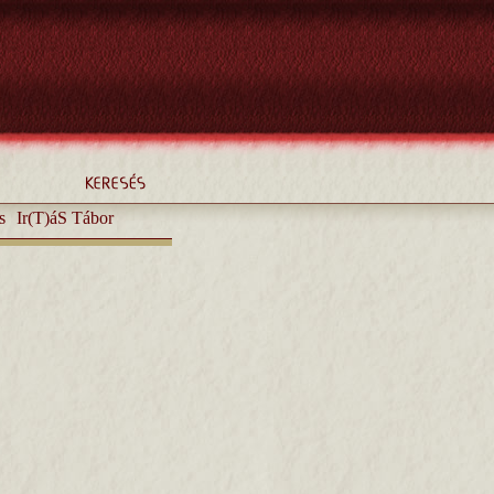
s
Ir(T)áS Tábor