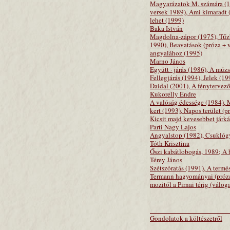
Magyarázatok M. számára (19
versek 1989), Ami kimaradt (
lehet (1999)
Baka István
Magdolna-zápor (1975), Tűzbe
1990), Beavatások (próza + 
angyalához (1995)
Marno János
Együtt · járás (1986), A múz
Fellegjárás (1994), Jelek (1
Daidal (2001), A fénytervező
Kukorelly Endre
A valóság édessége (1984), 
kert (1993), Napos terület (p
Kicsit majd kevesebbet járk
Parti Nagy Lajos
Angyalstop (1982), Csuklógya
Tóth Krisztina
Őszi kabátlobogás, 1989; A 
Térey János
Szétszóratás (1991), A termé
Termann hagyományai (próza, 
mozitól a Pirnai térig (válo
Gondolatok a költészetről