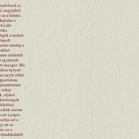
ondolatok az
tó, nagyjából
 az a kérdés,
foglalni a
 kiváló
etika
rögök a techné
 tagolt
zinte mindig a
tekkel
amit elődeitől
t igyekszik
ött anyagot. Ma
ülése helyett
z egyik oldal.
apasztalom,
dalomtörténet
 etikai
k, olykor
a közösségek
felelően)
gyikük szerint
a azt a jogot,
sítja azt a
gy mi az
e: ez a
s töredékekből