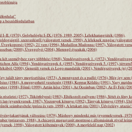
 problémája
dfordulat”
p a beszédfordulatban
d I–II. (1970), Golghelóghi I–IX. (1976, 1989, 2005), Lélekharangjáték (1986),
dogságról, szenvedésről (válogatott versek, 1990), A léleknek rengése (válogato
), Üvegkoporsó (1992), 21 vers (1996), Medaillon Madonna (1997), Válogatott vers
kasszban (2000), Üveggolyó (2004), Merengő éjszakák (2004)
ia két személyhez vagy többhöz (1968), Vendégszövegek 1. (1972), Vendégszövege
ztichon Alfa (1994), Vendégszövegek 4. (1995), Vendégszövegek 5. (1997), térvers
lékából (2000), Generált versek és Logo-mandalák (2001), Vendégszövegek (n) (2
y talált tárgy megtisztítása (1973), A mennyezet és a padló (1976), Még így sem 
Celsius (1984), A megnyerhető veszteség (1988), Koppar Köldüs (1991), Vagy majdn
eteg (1998), Főmű (1999), Aztán kész (2001), Az Oceánban (2002), Az Éj Felé (20
 részletei (1977), Tükörfolyosó (1983), Eltékozolt esélyem (1986), Sötét és fény k
ori lap (gyerekversek, 1987), Viszonyok könnye (1992), Tárgyak könnye (1994), Utó
bűnök számbavétele (próza és vers, 1998), A letakart óra (2001), Üdvözlégy, utazás!
 növénytakarójának változása (1979), Máshogy mindenki más (gyermekversek, 1979
ber (prózavers, 1988), A chicagói magasvasút montrose-i állomásának rövid leírás
 (versek, 1998), Válogatott költemények (2000), A megfelelő nap (2002)