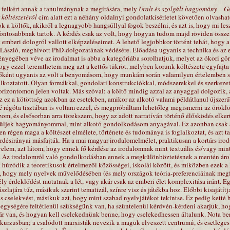
 felkért annak a tanulmánynak a megírására, mely
Uralt és szolgált hagyomány – G
költészetéről
cím alatt ezt a néhány oldalnyi gondolatkísérletet követően olvasha
 a költők, akikről a legnagyobb hangsúllyal fogok beszélni, és azt is, hogy mi lesz
fontosabbnak tartok. A kérdés csak az volt, hogy hogyan tudom majd röviden össze
tt emberi dologról vallott elképzeléseimet. A lehető legjobbkor történt tehát, hogy a
László, meghívott PhD-dolgozatának védésére. Előadása ugyanis a technika és az 
 lényegében véve az irodalmat is abba a kategóriába sorolhatjuk, melyet az ókori gö
hogy ezzel teremthetem meg azt a kettős tükröt, melyben korunk költészete egyfajta
őként ugyanis az volt a benyomásom, hogy munkám során valamilyen értelemben s
koztatott. Olyan formákkal, gondolati konstrukciókkal, módszerekkel és szerkeze
horizontomon jelen voltak. Más szóval: a költő mindig azzal az anyaggal dolgozik, 
 ez a kötöttség azokban az esetekben, amikor az alkotó valami példátlanul újszerű
 régóta tisztában is voltam ezzel, és megpróbáltam lehetőleg megismerni az örökl
zom, és elsősorban arra törekszem, hogy az adott narratíván történő élősködés elker
erüljek hagyományommal, mint alkotó gondolkodásom anyagával. Ez azonban csak a
n régen maga a költészet elmélete, története és tudománya is foglalkoztat, és azt t
rdésirányai másfajták. Ha a mai magyar irodalomelmélet, praktikusan a kortárs iro
yelem, azt látom, hogy ennek fő kérdése az irodalomnak mint textuális és/vagy mint
. Az irodalomról való gondolkodásban ennek a megkülönböztetésnek a mentén áro
 húzódik a teoretikusok értelmezői közösségei, iskolái között, és miközben ezek 
k, hogy mely nyelvek művelődésében (és mely országok teória-preferenciáinak meg
ly érdeklődést mutatnak a lét, vagy akár csak az emberi élet komplexitása iránt. E
zászlajára tűz, másikuk szerint tematizál, színre visz és játékba hoz. Előbbi kisajátítj
s cselekvést, másikuk azt, hogy mint szabad nyelvjátékot tekintse. Ez pedig ketté ha
egységére feltétlenül szükségünk van, ha szüntelenül kérdvén-kérdeni akarjuk, ho
ár van, és hogyan kell cselekednünk benne, hogy cselekedhessen általunk. Nota ben
kurzusban; a csalódott marxisták nevezik a maguk elveszett centrumú, és esetlege