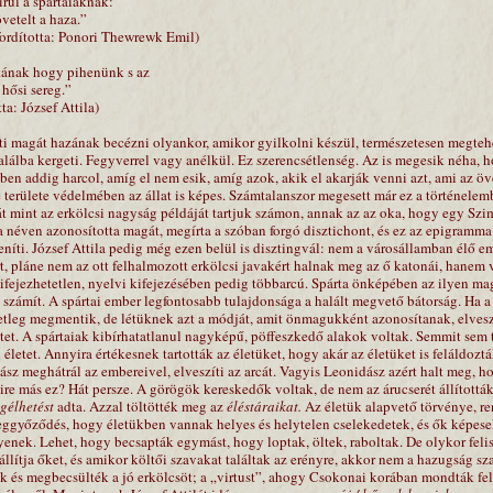
írül a spártaiaknak:
etelt a haza.”
ordította: Ponori Thewrewk Emil)
ának hogy pihenünk s az
 hősi sereg.”
ta: József Attila)
ti magát hazának becézni olyankor, amikor gyilkolni készül, természetesen megteh
lálba kergeti. Fegyverrel vagy anélkül. Ez szerencsétlenség. Az is megesik néha, 
ében addig harcol, amíg el nem esik, amíg azok, akik el akarják venni azt, ami az 
re területe védelmében az állat is képes. Számtalanszor megesett már ez a történele
t mint az erkölcsi nagyság példáját tartjuk számon, annak az az oka, hogy egy Sz
 a néven azonosította magát, megírta a szóban forgó disztichont, és ez az epigramma
níti. József Attila pedig még ezen belül is disztingvál: nem a városállamban élő em
rt, pláne nem az ott felhalmozott erkölcsi javakért halnak meg az ő katonái, hanem
kifejezhetetlen, nyelvi kifejezésében pedig többarcú. Spárta önképében az ilyen mag
zámít. A spártai ember legfontosabb tulajdonsága a halált megvető bátorság. Ha a 
etleg megmentik, de létüknek azt a módját, amit önmagukként azonosítanak, elveszí
tet. A spártaiak kibírhatatlanul nagyképű, pöffeszkedő alakok voltak. Semmit sem 
 életet. Annyira értékesnek tartották az életüket, hogy akár az életüket is feláldoztá
z meghátrál az embereivel, elveszíti az arcát. Vagyis Leonidász azért halt meg, 
re más ez? Hát persze. A görögök kereskedők voltak, de nem az árucserét állították
gélhetést
adta. Azzal töltötték meg az
éléstáraikat.
Az életük alapvető törvénye, r
eggyőződés, hogy életükben vannak helyes és helytelen cselekedetek, és ők képese
enek. Lehet, hogy becsapták egymást, hogy loptak, öltek, raboltak. De olykor feli
 állítja őket, és amikor költői szavakat találtak az erényre, akkor nem a hazugság sz
ék és megbecsülték a jó erkölcsöt; a „virtust”, ahogy Csokonai korában mondták f