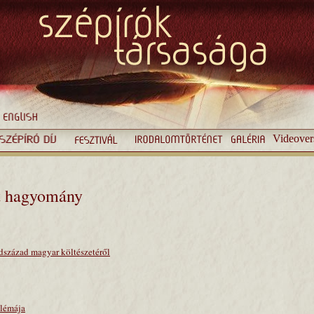
Videover
lt hagyomány
dszázad magyar költészetéről
blémája