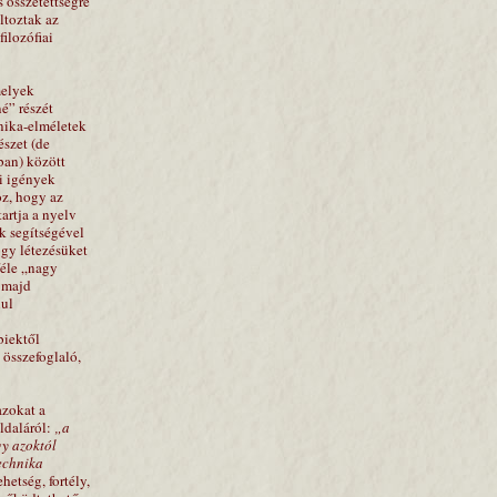
 összetettségre
ltoztak az
ilozófiai
melyek
é” részét
nika-elméletek
észet (de
ban) között
mi igények
oz, hogy az
artja a nyelv
k segítségével
gy létezésüket
féle „nagy
e majd
nul
biektől
összefoglaló,
azokat a
ldaláról:
„a
gy azoktól
echnika
hetség, fortély,