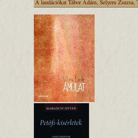
A laudációkat Tábor Ádám, Selyem Zsuzsa, Ta