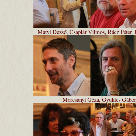
Matyi Dezső, Csaplár Vilmos, Rácz Péter, 
Morcsányi Géza, Gyukics Gábor