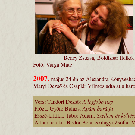
Beney Zsuzsa, Boldizsár Ildikó,
Fotó:
Varga Máté
2007.
május 24-én az Alexandra Könyveshá
Matyi Dezső és Csaplár Vilmos adta át a háro
Vers: Tandori Dezső:
A legjobb nap
Próza: Györe Balázs:
Apám barátja
Esszé-kritika: Tábor Ádám:
Szellem és költés
A laudációkat Bodor Béla,
Szilágyi Zsófia, M