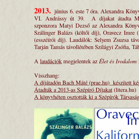
2013
.
június 6. este 7 óra. Alexandra Köny
VI. Andrássy út 39. A díjakat átadta M
szponzora Matyi Dezső az Alexandra Könyve
Szálinger Balázs (költői díj), Oravecz Imre 
(esszéírói díj). Laudálók: Selyem Zsuzsa tá
Tarján Tamás távollétében Szilágyi Zsófia, 
A
laudációk
megjelentek az
Élet és Irodalom
Visszhang:
A díjátadón Bach Máté (prae.hu) készített ké
Átadták a 2013-as Szépíró Díjakat
(litera.hu)
A könyvhéten osztották ki a Szépírók Társaság