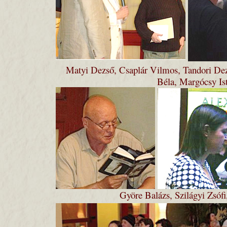
Matyi Dezső, Csaplár Vilmos, Tandori De
Béla, Margócsy Is
Györe Balázs, Szilágyi Zsóf