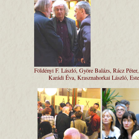
Földényi F. László, Györe Balázs, Rácz Péter,
Karádi Éva, Krasznahorkai László, Este