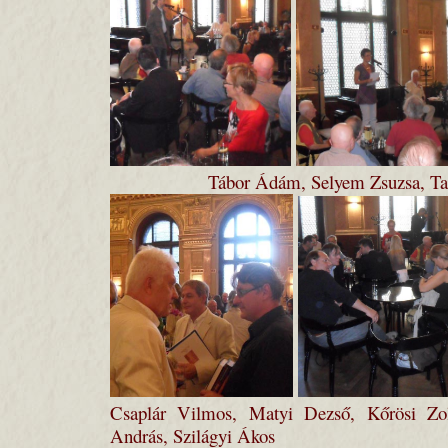
Tábor Ádám, Selyem Zsuzsa, Ta
Csaplár Vilmos, Matyi Dezső, Kőrösi Zol
András, Szilágyi Ákos