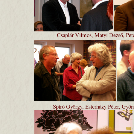
Csaplár Vilmos, Matyi Dezső, Pető
Spiró György, Esterházy Péter, Gyö