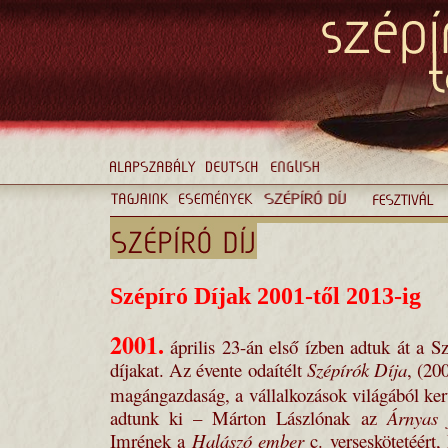
Szépíró Díjak 2001-től 2013-ig
2001
.
április 23-án első ízben adtuk át a Sz
díjakat. Az évente odaítélt
Szépírók Díja
, (20
magángazdaság, a vállalkozások világából ker
adtunk ki – Márton Lászlónak az
Árnyas 
Imrének a
Halászó ember
c. verseskötetéért