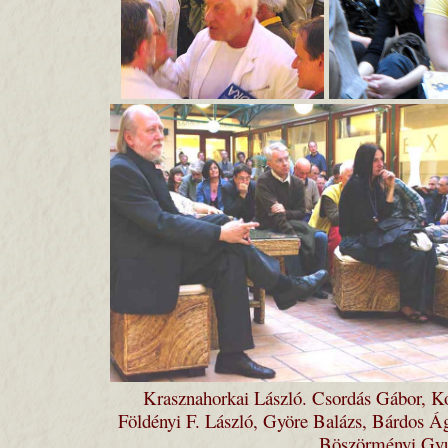
Krasznahorkai László. Csordás Gábor, Ko
Földényi F. László, Györe Balázs, Bárdos Á
Böszörményi Gy