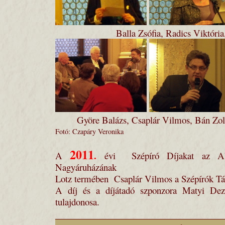
Balla Zsófia, Radics Viktóri
Györe Balázs, Csaplár Vilmos, Bán Zo
Fotó: Czapáry Veronika
2011
.
A
évi Szépíró Díjakat az Alex
Nagyáruházának
Lotz termében Csaplár Vilmos a Szépírók Tár
A díj és a díjátadó szponzora Matyi De
tulajdonosa.