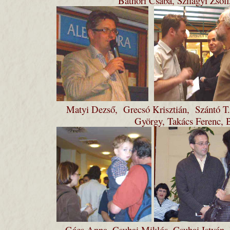
Báthori Csaba, Szilágyi Zsóf
Matyi Dezső, Grecsó Krisztián, Szántó 
György, Takács Ferenc, 
Gács Anna, Csuhai Miklós, Csuhai István, B