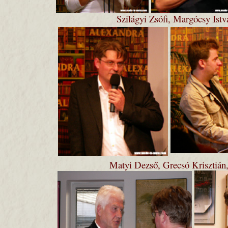
S
zilágyi Zsófi, Margócsy Ist
Matyi Dezső, Grecsó Krisztián