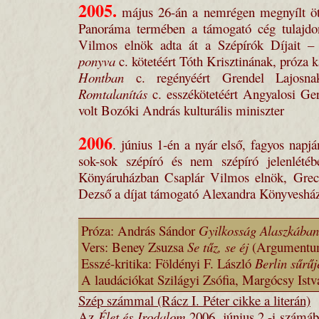
2005.
május 26-án a nemrégen megnyílt öt
Panoráma termében a támogató cég tulajdo
Vilmos elnök adta át a Szépírók Díjait – 
ponyva
c. kötetéért Tóth Krisztinának, próza 
Hontban
c. regényéért Grendel Lajosnak,
Romtalanítás
c. esszékötetéért Angyalosi Ge
volt Bozóki András kulturális miniszter
2006
. június 1-én a nyár első, fagyos napj
sok-sok szépíró és nem szépíró jelenlété
Könyáruházban Csaplár Vilmos elnök, Grecs
Dezső a díjat támogató Alexandra Könyvesház 
Próza: András Sándor
Gyilkosság Alaszkában
Vers: Beney Zsuzsa
Se tűz, se éj
(Argumentu
Esszé-kritika: Földényi F. László
Berlin sűrű
A laudációkat Szilágyi Zsófia, Margócsy Istvá
Szép számmal (Rácz I. Péter cikke a literán)
Az
Élet és Irodalom
2006. június 2.-i számáb