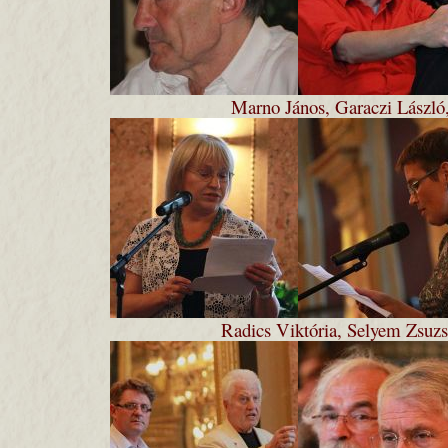
Marno János, Garaczi László
Radics Viktória, Selyem Zsuzs