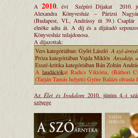
2010
.
A
évi Szépíró Díjakat 2010. jún
Alexandra Könyvesház – Párizsi Nagy
(Budapest, VI., Andrássy út 39.) Csaplár
elnöke adta át. A díj és a díjátadó szpon
Könyvesház tulajdonosa.
A díjazottak:
Vers kategóriában: Győri László
A szó árnyé
Próza kategóriában Vajda Miklós
Anyakép, a
Esszé-kritika kategóriában Bán Zoltán Andr
A
laudációk
at Radics Viktória, (Báthori C
(Tarján Tamás helyett) Györe Balázs olvasta f
Az
Élet és Irodalom
2010. június 4.-i sz
szövege