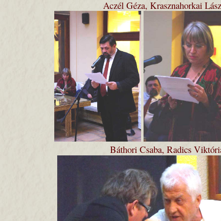
Aczél Géza, Krasznahorkai Lász
Báthori Csaba, Radics Viktóri