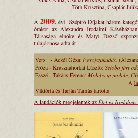
Tóth Krisztina, Csaplár Juli
2009
.
A
évi Szépíró Díjakat három kategór
órakor az Alexandra Irodalmi Kávéházba
Társasága elnöke é
s Matyi Dezső szponzo
tulajdonosa
adta át.
Vers - Aczél Géza:
(vers)szakadás,
(Alexand
Próza - Krasznahorkai László:
Seiobo járt od
Esszé - Takács Ferenc:
Mobilis in mobile
, 
A
l
Viktória és Tarján Tamás tartotta
A laudációk megjelentek az
Élet és Irodalom