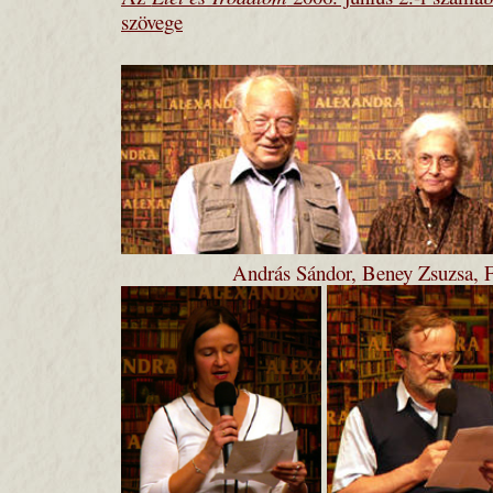
szövege
András Sándor, Beney Zsuzsa, F