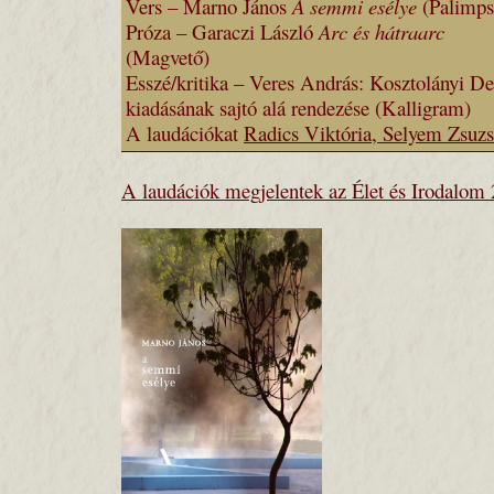
Vers – Marno János
A semmi esélye
(Palimps
Próza – Garaczi László
Arc és hátraarc
(Magv
Esszé/kritika – Veres András: Kosztolányi D
kiadásának sajtó alá rendezése (Kalligram)
A laudációkat
Radics Viktória, Selyem Zsuzs
A laudációk megjelentek az Élet és Irodalom 