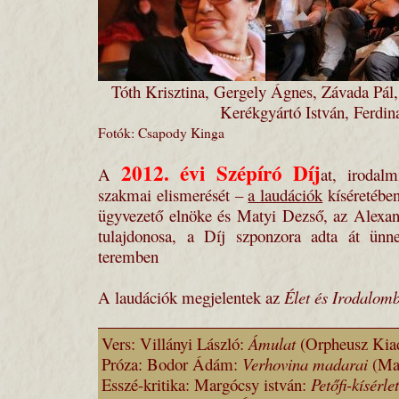
Tóth Krisztina, Gergely Ágnes, Závada Pál,
Kerékgyártó István, Ferdi
Fotók: Csapody Kinga
2012. évi Szépíró Díj
A
at, irodal
szakmai elismerését –
a laudációk
kíséretébe
ügyvezető elnöke és Matyi Dezső, az Alexa
tulajdonosa, a Díj szponzora adta át ünn
teremben
A laudációk megjelentek az
Élet és Irodalom
Vers: Villányi László:
Ámulat
(Orpheusz Kia
Próza: Bodor Ádám:
Verhovina madarai
(Ma
Esszé-kritika: Margócsy istván:
Petőfi-kísérle