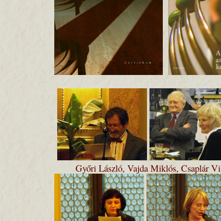
Győri László, Vajda Miklós, Csaplár V