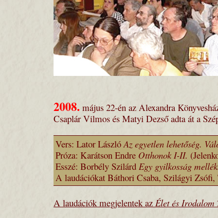
2008.
május 22-én az Alexandra Könyveshá
Csaplár Vilmos és Matyi Dezső adta át a Szép
Vers: Lator László
Az egyetlen lehetőség. Vál
Próza: Karátson Endre
Otthonok I-II.
(Jelenko
Esszé: Borbély Szilárd
Egy gyilkosság mellék
A laudációkat Báthori Csaba, Szilágyi Zsófi, 
A laudációk megjelentek az
Élet és Irodalom