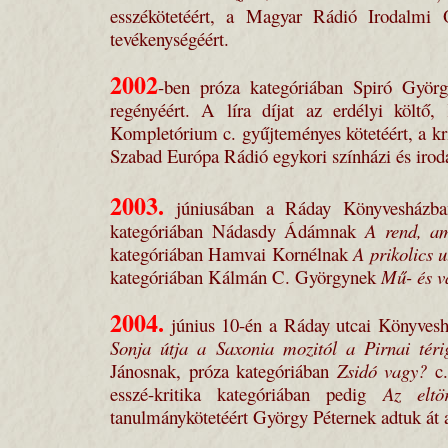
esszékötetéért, a Magyar Rádió Irodalmi O
tevékenységéért.
2002
-ben próza kategóriában Spiró Györ
regényéért. A líra díjat az erdélyi költő
Kompletórium c. gyűjteményes kötetéért, a kri
Szabad Európa Rádió egykori színházi és iro
2003.
júniusában a Ráday Könyvesházban
kategóriában Nádasdy Ádámnak
A rend, am
kategóriában Hamvai Kornélnak
A prikolics u
kategóriában Kálmán C. Györgynek
Mű- és v
2004.
június 10-én a Ráday utcai Könyveshá
Sonja útja a Saxonia mozitól a Pirnai téri
Jánosnak, próza kategóriában
Zsidó vagy?
c.
esszé-kritika kategóriában pedig
Az elt
tanulmánykötetéért György Péternek adtuk át a