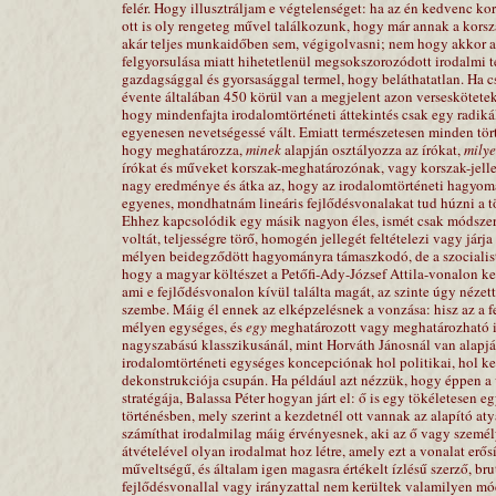
felér. Hogy illusztráljam e végtelenséget: ha az én kedvenc ko
ott is oly rengeteg művel találkozunk, hogy már annak a korsz
akár teljes munkaidőben sem, végigolvasni; nem hogy akkor a m
felgyorsulása miatt hihetetlenül megsokszorozódott irodalmi t
gazdagsággal és gyorsasággal termel, hogy beláthatatlan. Ha cs
évente általában 450 körül van a megjelent azon verseskötete
hogy mindenfajta irodalomtörténeti áttekintés csak egy radiká
egyenesen nevetségessé vált. Emiatt természetesen minden törté
hogy meghatározza,
minek
alapján osztályozza az írókat,
mily
írókat és műveket korszak-meghatározónak, vagy korszak-jel
nagy eredménye és átka az, hogy az irodalomtörténeti hagyomá
egyenes, mondhatnám lineáris fejlődésvonalakat tud húzni a t
Ehhez kapcsolódik egy másik nagyon éles, ismét csak módsze
voltát, teljességre törő, homogén jellegét feltételezi vagy járj
mélyen beidegződött hagyományra támaszkodó, de a szocialista k
hogy a magyar költészet a Petőfi-Ady-József Attila-vonalon ker
ami e fejlődésvonalon kívül találta magát, az szinte úgy nézet
szembe. Máig él ennek az elképzelésnek a vonzása: hisz az a f
mélyen egységes, és
egy
meghatározott vagy meghatározható ir
nagyszabású klasszikusánál, mint Horváth Jánosnál van alapjáb
irodalomtörténeti egységes koncepciónak hol politikai, hol kev
dekonstrukciója csupán. Ha például azt nézzük, hogy éppen a
stratégája, Balassa Péter hogyan járt el: ő is egy tökéletesen 
történésben, mely szerint a kezdetnél ott vannak az alapító at
számíthat irodalmilag máig érvényesnek, aki az ő vagy szemé
átvételével olyan irodalmat hoz létre, amely ezt a vonalat er
műveltségű, és általam igen magasra értékelt ízlésű szerző, br
fejlődésvonallal vagy irányzattal nem kerültek valamilyen mód