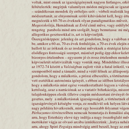
voltak, mint ennek az igazságigénynek nagyon furfangos, erkölc
feltételezték: megírjuk valamilyen módon mégiscsak az igazat
– szándékosan mondok ily erőteljes szót – vérbeli realisták le
módszertanát, az elnyomónak szóló kihívásként kell, hogy ér
megnézzük a 60-70-es éveknek olyan paradigmatikus műveit,
Magasiskolá
ja, Hernádinak az
Erőd
című műve, vagy erdélyből 
rengeteg
parabola mind arra szolgált, hogy bemutassa: mi mé
allegorikus gesztusokkal is, azt is képviseljük.
Összegzésképpen: jelenleg én azt gondolom, hogy a valóban nag
be, amikor a 60-as, 70-es évek fordulóján, a 70-es évek elején 
hullott ki az íróknak és az irodalmi műveknek a stratégiai kés
elsődleges fontosságú szerepet, másrészt pedig épp ekkor kelet
bizonyos értelemben – egyszerre jó és rossz értelemben mondo
képviseletét relativizálták vagy vonták meg. Mindehhez illusz
az 1972-74 között a
Valóság
ban zajlott vitát a fiatal írókról,
szempontból mind a támadó, mind a védő félnek az álláspontja
gondolom, hogy a műalkotás, a prózai elbeszélés, a történetm
vett esztétikai autonómia igényét, s ebben az időben kristályo
hogy a műalkotás mint egész vonatkoztatható legyen a valóság
kettősség, azaz a narrációnak az a variatív bifurkációja, misz
tulajdonképpen elesik (illetve csupán módszertani érvényét ő
gesztus, mely
a műalkotásnak igazságosságát, a történetnek elb
igazságérvényét kétségbe vonja, ez rendkívül sok helyen lát
nagy példáira hivatkoznék, mint egy hosszabb folyamat vége
Párhuzamos történetek
ben nemcsak bemutatja és formálási alap
arra, hogy Esterházy eleve úgy indítja a nagy összefoglaló mű
mottóként vágja az olvasó arcába (emlékezzünk: „kutya nehéz
arra, ahogy Spiró
Fogság
a mindvégig arról beszél, hogy az emb