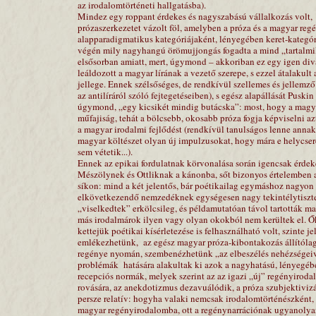
az irodalomtörténeti hallgatásba).
Mindez egy roppant érdekes és nagyszabású vállalkozás volt,
prózaszerkezetet vázolt föl, amelyben a próza és a magyar re
alapparadigmatikus kategóriájaként, lényegében keret-kategór
végén mily nagyhangú örömujjongás fogadta a mind „tartalmil
elsősorban amiatt, mert, úgymond – akkoriban ez egy igen divat
leáldozott a magyar lírának a vezető szerepe, s ezzel átalak
jellege. Ennek szélsőséges, de rendkívül szellemes és jellemz
az antilíráról szóló fejtegetéseiben), s egész alapállását Pusk
úgymond, „egy kicsikét mindig butácska”: most, hogy a magyar 
műfajiság, tehát a bölcsebb, okosabb próza fogja képviselni 
a magyar irodalmi fejlődést (rendkívül tanulságos lenne annak i
magyar költészet olyan új impulzusokat, hogy mára e helycser
sem vétetik...).
Ennek az epikai fordulatnak körvonalása során igencsak érdeke
Mészölynek és Ottliknak a kánonba, sőt bizonyos értelemben a 
síkon: mind a két jelentős, bár poétikailag egymáshoz nagyon
elkövetkezendő nemzedéknek egységesen nagy tekintélytisztelet
„viselkedtek” erkölcsileg, és példamutatóan távol tartották m
más irodalmárok ilyen vagy olyan okokból nem kerültek el. Ők 
kettejük poétikai kísérletezése is felhasználható volt, szinte je
emlékezhetünk,
az egész magyar próza-kibontakozás állítóla
regénye nyomán, szembenézhetünk „az elbeszélés nehézségeivel
problémák
hatására alakultak ki azok a nagyhatású, lényegéb
recepciós normák, melyek szerint az az igazi „új” regényirod
rovására, az anekdotizmus dezavuálódik, a próza szubjektivizá
persze relatív: hogyha valaki nemcsak irodalomtörténészként,
magyar regényirodalomba, ott a regénynarrációnak ugyanolyan n