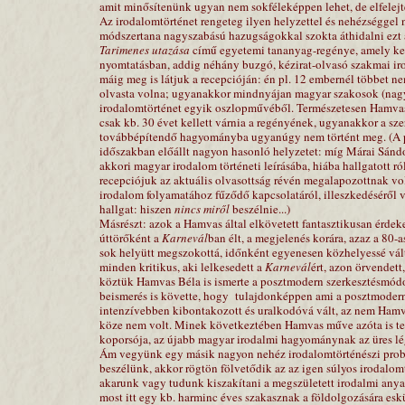
amit minősítenünk ugyan nem sokféleképpen lehet, de elfelejt
Az irodalomtörténet rengeteg ilyen helyzettel és nehézséggel 
módszertana nagyszabású hazugságokkal szokta áthidalni ezt 
Tarimenes utazása
című egyetemi tananyag-regénye, amely kel
nyomtatásban, addig néhány buzgó, kézirat-olvasó szakmai ir
máig meg is látjuk a recepcióján: én pl. 12 embernél többet 
olvasta volna; ugyanakkor mindnyájan magyar szakosok (nagy
irodalomtörténet egyik oszlopművéből. Természetesen Hamvas
csak kb. 30 évet kellett várnia a regényének, ugyanakkor a sz
továbbépítendő hagyományba ugyanúgy nem történt meg. (A p
időszakban előállt nagyon hasonló helyzetet: míg Márai Sándo
akkori magyar irodalom történeti leírásába, hiába hallgatott 
recepciójuk az aktuális olvasottság révén megalapozottnak vo
irodalom folyamatához fűződő kapcsolatáról, illeszkedéséről v
hallgat: hiszen
nincs miről
beszélnie...)
Másrészt: azok a Hamvas által elkövetett fantasztikusan érdeke
úttörőként a
Karnevál
ban élt, a megjelenés korára, azaz a 80-
sok helyütt megszokottá, időnként egyenesen közhelyessé váltak
minden kritikus, aki lelkesedett a
Karnevál
ért, azon örvendet
köztük Hamvas Béla is ismerte a posztmodern szerkesztésmódot 
beismerés is követte, hogy
tulajdonképpen ami a posztmodern
intenzívebben kibontakozott és uralkodóvá vált, az nem Hamva
köze nem volt. Minek következtében Hamvas műve azóta is t
koporsója, az újabb magyar irodalmi hagyománynak az üres lé
Ám vegyünk egy másik nagyon nehéz irodalomtörténészi probl
beszélünk, akkor rögtön fölvetődik az az igen súlyos irodalo
akarunk vagy tudunk kiszakítani a megszületett irodalmi a
most itt egy kb. harminc éves szakasznak a földolgozására eskü