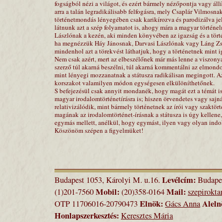
fogságból nézi a világot, és ezért bármely nézőpontja vagy ál
arra a talán legradikálisabb felfogásra, mely Csaplár Vilmosna
történetmondás lényegében csak karikírozva és parodizálva j
látnunk azt a szép folyamatot is, ahogy mára a magyar történe
Lászlónak a kezén, aki minden könyvében az igazság és a törté
ha megnézzük Háy Jánosnak, Darvasi Lászlónak vagy Láng Zsolt
mindenhol azt a törekvést láthatjuk, hogy a történetnek mint 
Nem csak azért, mert az elbeszélőnek már más lenne a viszon
szerző túl akarná beszélni, túl akarná kommentálni az elmondo
mint lényegi mozzanatnak a státusza radikálisan megingott. Az
korszakot valamilyen módon egységesen elkülöníthetőnek.
S befejezésül csak annyit mondanék, hogy magát ezt a témát is 
magyar irodalomtörténetírásra is; hiszen örvendetes vagy sajn
relativizálódik, mint bármely történetnek az írói vagy szakt
magának az irodalomtörténet-írásnak a státusza is úgy kellen
egymás mellett, anélkül, hogy egymást, ilyen vagy olyan indo
Köszönöm szépen a figyelmüket!
Levélcím:
Budapest 1053, Károlyi M. u.16.
Budapes
Mobil:
Mail:
(1)201-7560
(20)358-0164
szepirokt
Elnök:
Aleln
OTP 11706016-20790473
Gács Anna
Honlapszerkesztés:
Keresztes Mária