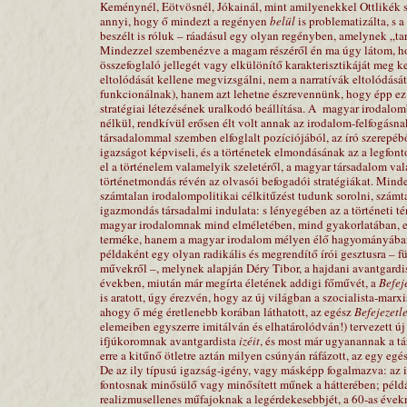
Keménynél, Eötvösnél, Jókainál, mint amilyenekkel Ottlikék 
annyi, hogy ő mindezt a regényen
belül
is problematizálta, s
beszélt is róluk – ráadásul egy olyan regényben, amelynek „tar
Mindezzel szembenézve a magam részéről én ma úgy látom, h
összefoglaló jellegét vagy elkülönítő karakterisztikáját meg 
eltolódását kellene megvizsgálni, nem a narratívák eltolódás
funkcionálnak), hanem azt lehetne észrevennünk, hogy épp ez
stratégiai létezésének uralkodó beállítása. A
magyar irodalom
nélkül, rendkívül erősen élt volt annak az irodalom-felfogásnak
társadalommal szemben elfoglalt pozíciójából, az író szerepé
igazságot képviseli, és a történetek elmondásának az a legfont
el a történelem valamelyik szeletéről, a magyar társadalom val
történetmondás révén az olvasói befogadói stratégiákat. Minde
számtalan irodalompolitikai célkitűzést tudunk sorolni, szám
igazmondás társadalmi indulata: s lényegében az a történeti té
magyar irodalomnak mind elméletében, mind gyakorlatában, egy
terméke, hanem a magyar irodalom mélyen élő hagyományában 
példaként egy olyan radikális és megrendítő írói gesztusra – 
művekről –, melynek alapján Déry Tibor, a hajdani avantgardis
években, miután már megírta életének addigi főművét, a
Befej
is aratott, úgy érezvén, hogy az új világban a szocialista-mar
ahogy ő még éretlenebb korában láthatott, az egész
Befejezetl
elemeiben egyszerre imitálván és elhatárolódván!) tervezett ú
ifjúkoromnak avantgardista
izéit
, és most már ugyanannak a t
erre a kitűnő ötletre aztán milyen csúnyán ráfázott, az egy eg
De az ily típusú igazság-igény, vagy másképp fogalmazva: az 
fontosnak minősülő vagy minősített műnek a hátterében; példá
realizmusellenes műfajoknak a legérdekesebbjét, a 60-as éve