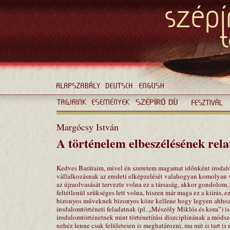
Margócsy István
A történelem elbeszélésének rela
Kedves Barátaim, mivel én szeretem magamat időnként irodal
vállalkozásnak az eredeti elképzelését valahogyan komolyan
az újraolvasását tervezte volna ez a társaság, akkor gondolom,
feltétlenül szükséges lett volna, hiszen már maga ez a kiírás, 
bizonyos műveknek bizonyos köze kellene hogy legyen ahhoz a
irodalomtörténeti feladatnak (pl. „Mészöly Miklós és kora”) is
irodalomtörténetnek mint történetírási diszciplínának a móds
nehéz lenne csak felületesen is meghatározni, ma mit is tart (