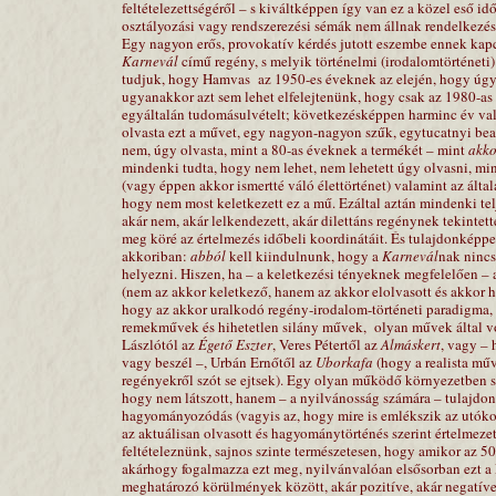
feltételezettségéről – s kiváltképpen így van ez a közel eső
osztályozási vagy rendszerezési sémák nem állnak rendelkezé
Egy nagyon erős, provokatív kérdés jutott eszembe ennek kap
Karnevál
című regény, s melyik történelmi (irodalomtörténeti)
tudjuk, hogy Hamvas
az 1950-es éveknek az elején, hogy úgy
ugyanakkor azt sem lehet elfelejtenünk, hogy csak az 1980-as 
egyáltalán tudomásulvételt; következésképpen harminc év val
olvasta ezt a művet, egy nagyon-nagyon szűk, egytucatnyi beava
nem, úgy olvasta, mint a 80-as éveknek a termékét – mint
akk
mindenki tudta, hogy nem lehet, nem lehetett úgy olvasni, mint
(vagy éppen akkor ismertté váló élettörténet) valamint az álta
hogy nem most keletkezett ez a mű. Ezáltal aztán mindenki telj
akár nem, akár lelkendezett, akár dilettáns regénynek tekintet
meg köré az értelmezés időbeli koordinátáit. És tulajdonkép
akkoriban:
abból
kell kiindulnunk, hogy a
Karnevál
nak nincs
helyezni. Hiszen, ha – a keletkezési tényeknek megfelelően – 
(nem az akkor keletkező, hanem az akkor elolvasott és akkor h
hogy az akkor uralkodó regény-irodalom-történeti paradigma,
remekművek és hihetetlen silány művek,
olyan művek által v
Lászlótól az
Égető Eszter
, Veres Pétertől az
Almáskert
, vagy –
vagy beszél –, Urbán Ernőtől az
Uborkafa
(hogy a realista mű
regényekről szót se ejtsek). Egy olyan működő környezetben s
hogy nem látszott, hanem – a nyilvánosság számára – tulajdon
hagyományozódás (vagyis az, hogy mire is emlékszik az utókor
az aktuálisan olvasott és hagyománytörténés szerint értelmeze
feltételeznünk, sajnos szinte természetesen, hogy amikor az 5
akárhogy fogalmazza ezt meg, nyilvánvalóan elsősorban ezt a
meghatározó körülmények között, akár pozitíve, akár negatíve, 