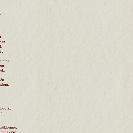
?
t,
mban
l,
még
tatni.
nem
sek.
 én
ondom,
zkodik,
or
,
szökkenne,
ni az égről.