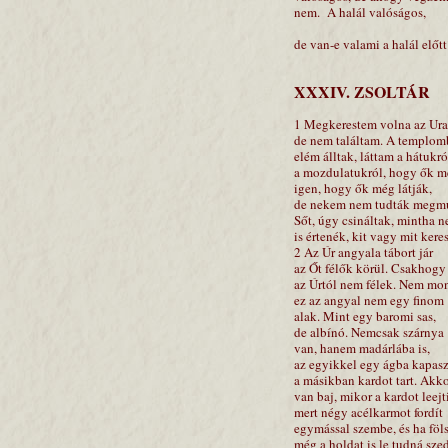
nem. A halál valóságos,
de van-e valami a halál előtt
XXXIV. ZSOLTÁR
1 Megkerestem volna az Ura
de nem találtam. A templo
elém álltak, láttam a hátukró
a mozdulatukról, hogy ők 
igen, hogy ők még látják,
de nekem nem tudták megmu
Sőt, úgy csináltak, mintha 
is értenék, kit vagy mit kere
2 Az Úr angyala tábort jár
az Őt félők körül. Csakhogy
az Úrtól nem félek. Nem m
ez az angyal nem egy finom
alak. Mint egy baromi sas,
de albínó. Nemcsak szárnya
van, hanem madárlába is,
az egyikkel egy ágba kapas
a másikban kardot tart. Akk
van baj, mikor a kardot leejti
mert négy acélkarmot fordít
egymással szembe, és ha föl
még a holdat is le tudná szed