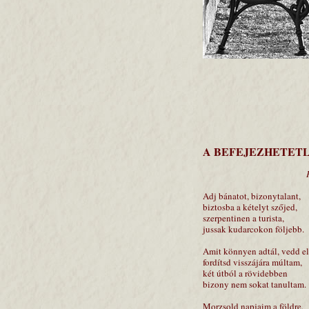
A BEFEJEZHETET
Petri G
Adj bánatot, bizonytalant,
biztosba a kételyt szőjed,
szerpentinen a turista,
jussak kudarcokon följebb.
Amit könnyen adtál, vedd el
fordítsd visszájára múltam,
két útból a rövidebben
bizony nem sokat tanultam.
Morzsold napjaim a földre,