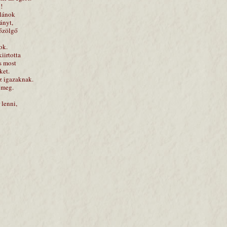
!
zlánok
ányt,
gőzölgő
ok.
iirtotta
s most
ket.
z igazaknak.
 meg.
 lenni,