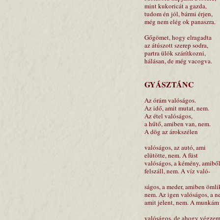
mint kukoricát a gazda,
tudom én jól, bármi érjen,
még nem elég ok panaszra.
Gőgömet, hogy elragadta
az átúszott szerep sodra,
partra ülök szárítkozni,
hálásan, de még vacogva.
GYÁSZTÁNC
Az órám valóságos.
Az idő, amit mutat, nem.
Az étel valóságos,
a hűtő, amiben van, nem.
A dög az árokszélen
valóságos, az autó, ami
elütötte, nem. A füst
valóságos, a kémény, amibő
felszáll, nem. A víz való-
ságos, a meder, amiben ömli
nem. Az igen valóságos, a n
amit jelent, nem. A munkám
valóságos, de ahogy végzem