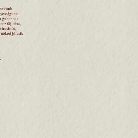
 nekünk,
onyosságunk.
en gubancos
osz fájlokat,
vírusirtót,
r neked jólesik.
,