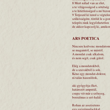
8 Mert nálad van az élet,
a te világosságod a sötétség
a te hitetlenséged a mi biz
9 Terjeszd ki tered a végtel
szűkösségére, töröld le a gon
telepíts ránk legyőzhetetlen 
de akkor kapcsolj ki, amiko
ARS POETICA
Nincsen kedvenc mondatom
se magamtól, se mástól.
A mondat csak alkalom,
és nem segít, csak gátol.
Elég a mondatokból,
de a szavakból is sok.
Kéne egy mondat-doktor,
rá talán hasonlítok,
aki gyógyítja őket,
határozót amputál,
csupa vér már a szőnyeg,
borzalmas a szó-halál.
Rohan az asszisztens
egy oxigénpalackkal,