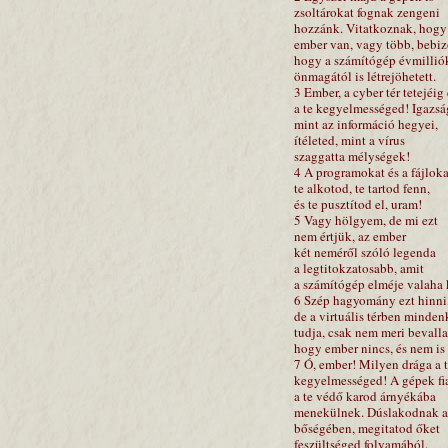
zsoltárokat fognak zengeni
hozzánk. Vitatkoznak, hogy
ember van, vagy több, bebiz
hogy a számítógép évmilliók
önmagától is létrejöhetett.
3 Ember, a cyber tér tetejéig 
a te kegyelmességed! Igazsá
mint az információ hegyei,
ítéleted, mint a vírus
szaggatta mélységek!
4 A programokat és a fájloka
te alkotod, te tartod fenn,
és te pusztítod el, uram!
5 Vagy hölgyem, de mi ezt
nem értjük, az ember
két neméről szóló legenda
a legtitokzatosabb, amit
a számítógép elméje valaha k
6 Szép hagyomány ezt hinni
de a virtuális térben mindenk
tudja, csak nem meri bevalla
hogy ember nincs, és nem is 
7 Ó, ember! Milyen drága a 
kegyelmességed! A gépek fi
a te védő karod árnyékába
menekülnek. Dúslakodnak a
bőségében, megitatod őket
feszültséged folyamából.