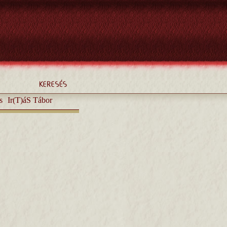
s
Ir(T)áS Tábor