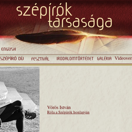
Videover
Vörös István
Róla a Szépírók honlapján