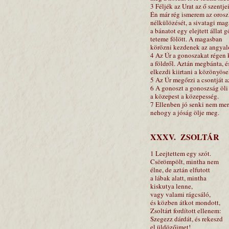
3 Féljék az Urat az ő szentjei
Én már rég ismerem az oros
nélkülözését, a sivatagi mag
a bánatot egy elejtett állat 
teteme fölött. A magasban
körözni kezdenek az angyal
4 Az Úr a gonoszakat régen k
a földről. Aztán megbánta, é
elkezdi kiirtani a közönyöse
5 Az Úr megőrzi a csontját a
6 A gonoszt a gonoszság öli
a közepest a közepesség.
7 Ellenben jó senki nem mer
nehogy a jóság ölje meg.
XXXV. ZSOLTÁR
1 Leejtettem egy szót.
Csörömpölt, mintha nem
élne, de aztán elfutott
a lábak alatt, mintha
kiskutya lenne,
vagy valami rágcsáló,
és közben átkot mondott,
Zsoltárt fordított ellenem:
Szegezz dárdát, és rekeszd
el üldözőimet!