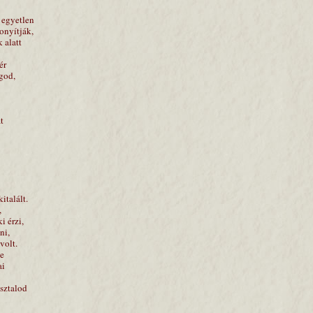
 egyetlen
onyítják,
 alatt
ér
god,
t
italált.
,
i érzi,
ni,
volt.
te
ai
sztalod