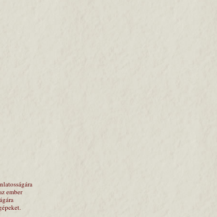
onlatosságára
 az ember
ságára
 gépeket.