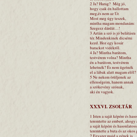
2 Ja? Harag? Még jó,
hogy csak én hallottam
meg,és nem az Úr.
Most meg úgy teszek,
mintha magam mondanám:
Szegezz dárdát…!
3 Aztán a szó is jó belátásra
tér. Mindenkinek dicsérni
kezd. Hoz egy kosár
barackot vidékről.
4 Ja? Mintha barátom,
testvérem volna? Mintha
én a barátom, testvérem
lehetnék? És nem ügetnék
el a lábak alatt magam elől?
5 Ne nekem örüljenek az
ellenségeim, hanem annak
a szökevény szónak,
aki én vagyok.
XXXVI. ZSOLTÁR
1 Isten a saját képére és has
teremtette az embert, ahogy
a saját képére és hasonlatos
teremtette a buta és az okos
2 Egyszer majd a gépek is