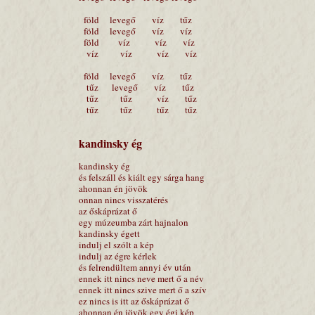
föld levegő víz tűz
föld levegő víz víz
föld víz víz víz
víz víz víz víz
föld levegő víz tűz
tűz levegő víz tűz
tűz tűz víz tűz
tűz tűz tűz tűz
kandinsky ég
kandinsky ég
és felszáll és kiált egy sárga hang
ahonnan én jövök
onnan nincs visszatérés
az őskáprázat ő
egy múzeumba zárt hajnalon
kandinsky égett
indulj el szólt a kép
indulj az égre kérlek
és felrendültem annyi év után
ennek itt nincs neve mert ő a név
ennek itt nincs szive mert ő a szív
ez nincs is itt az őskáprázat ő
ahonnan én jövök egy égi kép