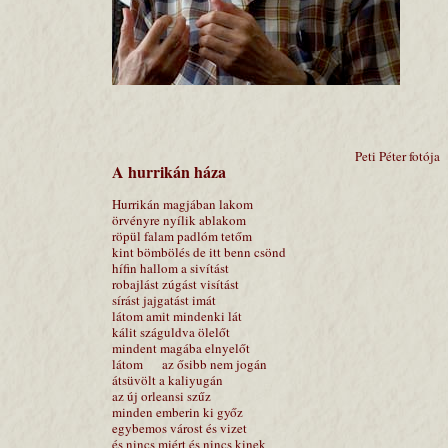
Peti Péter fotója
A hurrikán háza
Hurrikán magjában lakom
örvényre nyílik ablakom
röpül falam padlóm tetőm
kint bömbölés de itt benn csönd
hífin hallom a sivítást
robajlást zúgást visítást
sírást jajgatást imát
látom amit mindenki lát
kálit száguldva ölelőt
mindent magába elnyelőt
látom az ősibb nem jogán
átsüvölt a kaliyugán
az új orleansi szűz
minden emberin ki győz
egybemos várost és vizet
és nincs miért és nincs kinek