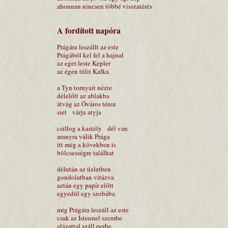
ahonnan nincsen többé visszatérés
A fordított napóra
Prágára leszállt az este
Prágából kel fel a hajnal
az eget leste Kepler
az égen túlit Kafka
a Tyn tornyait nézte
délelőtt az ablakba
átvág az Óváros téren
siet várja atyja
csillog a kastély dél van
aranyra válik Prága
itt még a kövekben is
bölcsességre találhat
délután az üzletben
gondolatban vitázva
aztán egy papír előtt
egyedül egy szobába
míg Prágára leszáll az este
csak az Istennel szembe
alázattal száll perbe