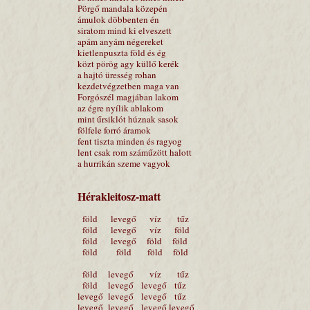
Pörgő mandala közepén
ámulok döbbenten én
siratom mind ki elveszett
apám anyám négereket
kietlenpuszta föld és ég
közt pörög agy küllő kerék
a hajtó üresség rohan
kezdetvégzetben maga van
Forgószél magjában lakom
az égre nyílik ablakom
mint űrsiklót húznak sasok
fölfele forró áramok
fent tiszta minden és ragyog
lent csak rom száműzött halott
a hurrikán szeme vagyok
Hérakleitosz-matt
föld levegő víz tűz
föld levegő víz föld
föld levegő föld föld
föld föld föld föld
föld levegő víz tűz
föld levegő levegő tűz
levegő levegő levegő tűz
levegő levegő levegő levegő