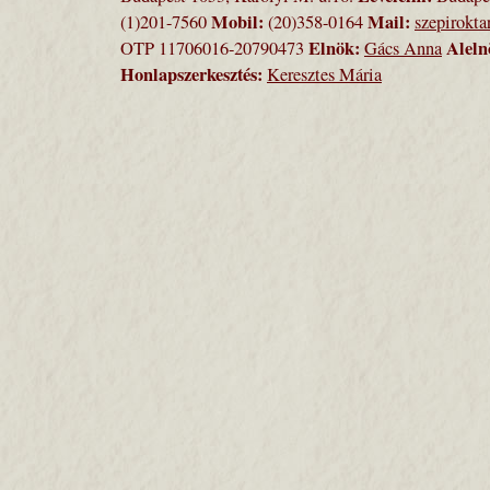
Mobil:
Mail:
(1)201-7560
(20)358-0164
szepirokt
Elnök:
Aleln
OTP 11706016-20790473
Gács Anna
Honlapszerkesztés:
Keresztes Mária