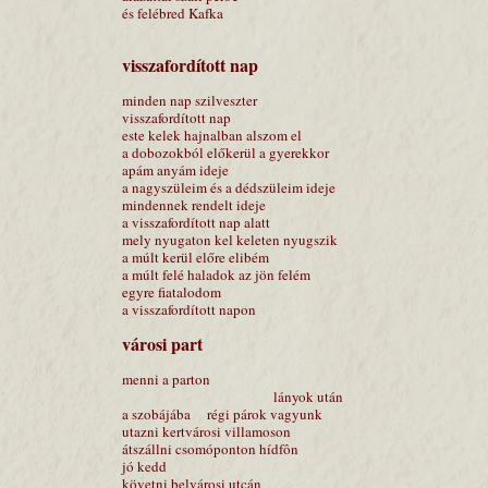
és felébred Kafka
visszafordított nap
minden nap szilveszter
visszafordított nap
este kelek hajnalban alszom el
a dobozokból előkerül a gyerekkor
apám anyám ideje
a nagyszüleim és a dédszüleim ideje
mindennek rendelt ideje
a visszafordított nap alatt
mely nyugaton kel keleten nyugszik
a múlt kerül előre elibém
a múlt felé haladok az jön felém
egyre fiatalodom
a visszafordított napon
városi part
menni a parton
lányok után
a szobájába régi párok vagyunk
utazni kertvárosi villamoson
átszállni csomóponton hídfôn
jó kedd
követni belvárosi utcán