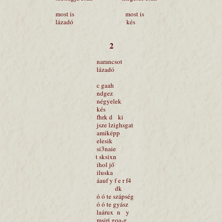
most is most is
lázadó kés
2
narancsot
lázadó
c gaah
ndgez
négyelek
kés
fhrk d ki
jsze lzighsgat
amiképp
elesik
si3naie
t sksixn
ihol jő
iluska
áauf y f e r f4
dk
ó ó te szápség
ó ó te gyász
laárux n y
msiri goa-g