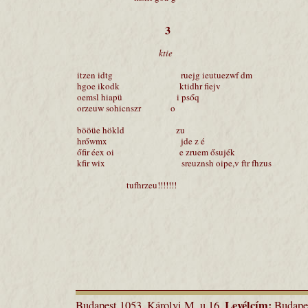
3
ktie
itzen idtg ruejg ieutuezwf dm
hgoe ikodk ktidhr fiejv
oemsl hiapü i psőq
orzeuw sohicnszr o
bööüe hökld zu
hrőwmx jde z é
őfir éex oi e zruem ősujék
kfir wix sreuznsh oipe,v ftr fhzus
tufhrzeu!!!!!!!
Levélcím:
Budapest 1053, Károlyi M. u.16.
Budapes