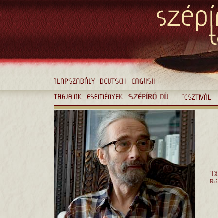
Tá
Ró