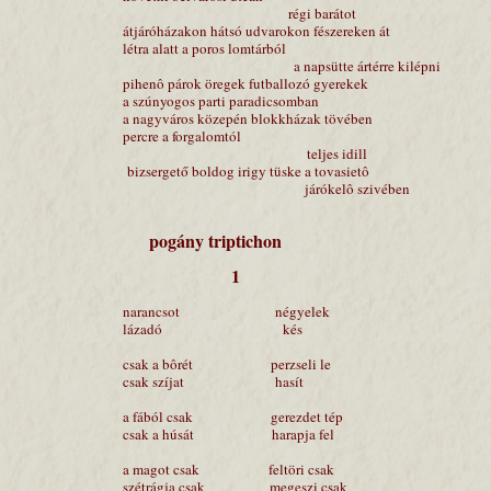
régi barátot
átjáróházakon hátsó udvarokon fészereken át
létra alatt a poros lomtárból
a napsütte ártérre kilépni
pihenô párok öregek futballozó gyerekek
a szúnyogos parti paradicsomban
a nagyváros közepén blokkházak tövében
percre a forgalomtól
teljes idill
bizsergető boldog irigy tüske a tovasietô
járókelô szivében
pogány triptichon
1
narancsot négyelek
lázadó kés
csak a bôrét perzseli le
csak szíjat hasít
a fából csak gerezdet tép
csak a húsát harapja fel
a magot csak feltöri csak
szétrágja csak megeszi csak