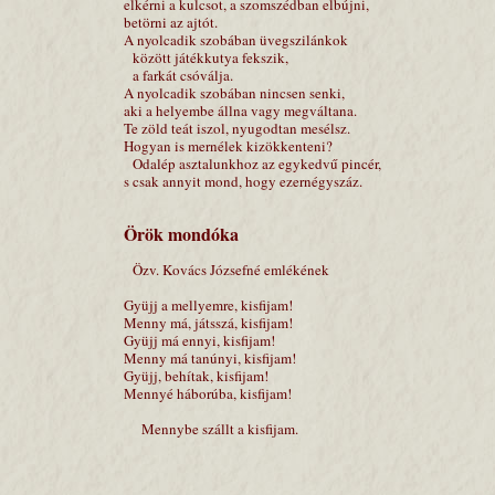
elkérni a kulcsot, a szomszédban elbújni,
betörni az ajtót.
A nyolcadik szobában üvegszilánkok
között játékkutya fekszik,
a farkát csóválja.
A nyolcadik szobában nincsen senki,
aki a helyembe állna vagy megváltana.
Te zöld teát iszol, nyugodtan mesélsz.
Hogyan is mernélek kizökkenteni?
Odalép asztalunkhoz az egykedvű pincér,
s csak annyit mond, hogy ezernégyszáz.
Örök mondóka
Özv. Kovács Józsefné emlékének
Gyüjj a mellyemre, kisfijam!
Menny má, játsszá, kisfijam!
Gyüjj má ennyi, kisfijam!
Menny má tanúnyi, kisfijam!
Gyüjj, behítak, kisfijam!
Mennyé háborúba, kisfijam!
Mennybe szállt a kisfijam.