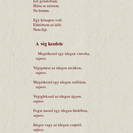
Ezt gondoltam.
Hátra se néztem.
Na bumm.
Egy hónapos volt.
Elütöttem az időt.
Nem fájt.
A vég kezdete
Megérkezel egy idegen városba,
sajnos.
Végigmész az idegen utcákon,
sajnos.
Megérkezel egy idegen szállásra,
sajnos.
Végigfekszel az idegen ágyon,
sajnos.
Fogat mosol egy idegen fürdőben,
sajnos.
Ideges vagy az idegen csaptól,
sajnos.