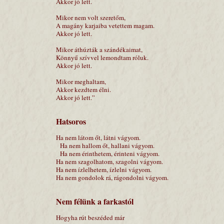
Akkor jó lett.
Mikor nem volt szeretőm,
A magány karjaiba vetettem magam.
Akkor jó lett.
Mikor áthúzták a szándékaimat,
Könnyű szívvel lemondtam róluk.
Akkor jó lett.
Mikor meghaltam,
Akkor kezdtem élni.
Akkor jó lett.”
Hatsoros
Ha nem látom őt, látni vágyom.
Ha nem hallom őt, hallani vágyom.
Ha nem érinthetem, érinteni vágyom.
Ha nem szagolhatom, szagolni vágyom.
Ha nem ízlelhetem, ízlelni vágyom.
Ha nem gondolok rá, rágondolni vágyom.
Nem félünk a farkastól
Hogyha rút beszéded már