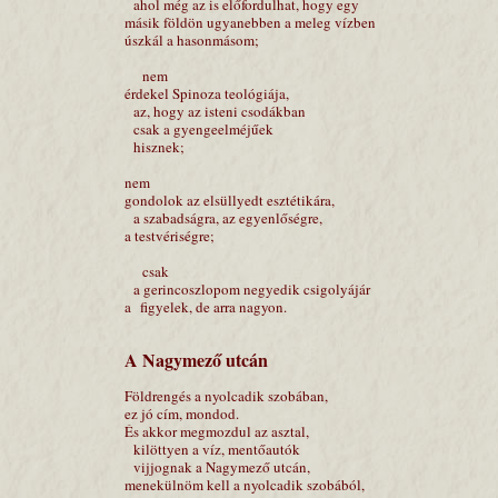
ahol még az is előfordulhat, hogy egy
másik földön ugyanebben a meleg vízben
úszkál a hasonmásom;
nem
érdekel Spinoza teológiája,
az, hogy az isteni csodákban
csak a gyengeelméjűek
hisznek;
nem
gondolok az elsüllyedt esztétikára,
a szabadságra, az egyenlőségre,
a testvériségre;
csak
a gerincoszlopom negyedik csigolyájár
a figyelek, de arra nagyon.
A Nagymező utcán
Földrengés a nyolcadik szobában,
ez jó cím, mondod.
És akkor megmozdul az asztal,
kilöttyen a víz, mentőautók
vijjognak a Nagymező utcán,
menekülnöm kell a nyolcadik szobából,