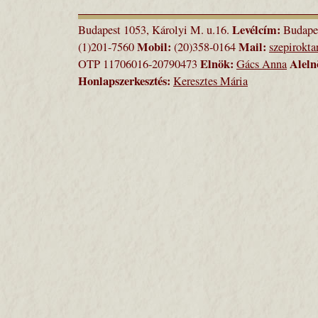
Levélcím:
Budapest 1053, Károlyi M. u.16.
Budapes
Mobil:
Mail:
(1)201-7560
(20)358-0164
szepirokt
Elnök:
Aleln
OTP 11706016-20790473
Gács Anna
Honlapszerkesztés:
Keresztes Mária