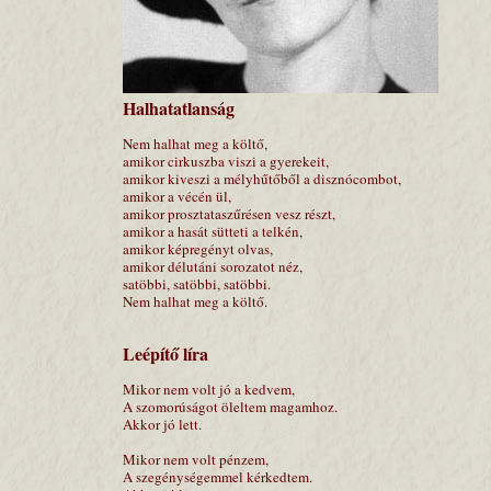
Halhatatlanság
Nem halhat meg a költő,
amikor cirkuszba viszi a gyerekeit,
amikor kiveszi a mélyhűtőből a disznócombot,
amikor a vécén ül,
amikor prosztataszűrésen vesz részt,
amikor a hasát sütteti a telkén,
amikor képregényt olvas,
amikor délutáni sorozatot néz,
satöbbi, satöbbi, satöbbi.
Nem halhat meg a költő.
Leépítő líra
Mikor nem volt jó a kedvem,
A szomorúságot öleltem magamhoz.
Akkor jó lett.
Mikor nem volt pénzem,
A szegénységemmel kérkedtem.