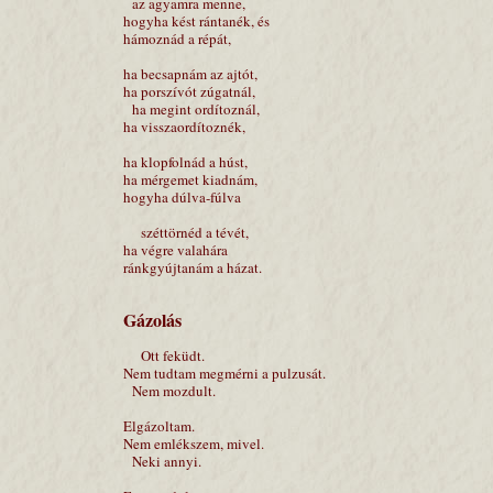
az agyamra menne,
hogyha kést rántanék, és
hámoznád a répát,
ha becsapnám az ajtót,
ha porszívót zúgatnál,
ha megint ordítoznál,
ha visszaordítoznék,
ha klopfolnád a húst,
ha mérgemet kiadnám,
hogyha dúlva-fúlva
széttörnéd a tévét,
ha végre valahára
ránkgyújtanám a házat.
Gázolás
Ott feküdt.
Nem tudtam megmérni a pulzusát.
Nem mozdult.
Elgázoltam.
Nem emlékszem, mivel.
Neki annyi.