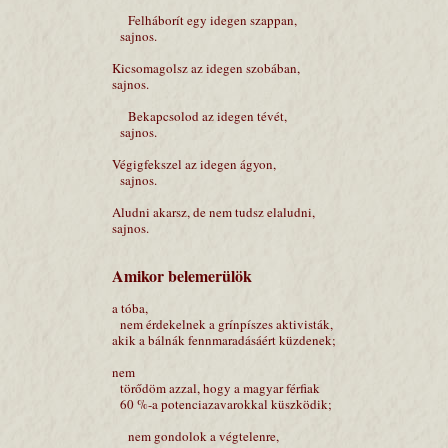
Felháborít egy idegen szappan,
sajnos.
Kicsomagolsz az idegen szobában,
sajnos.
Bekapcsolod az idegen tévét,
sajnos.
Végigfekszel az idegen ágyon,
sajnos.
Aludni akarsz, de nem tudsz elaludni,
sajnos.
Amikor belemerülök
a tóba,
nem érdekelnek a grínpíszes aktivisták,
akik a bálnák fennmaradásáért küzdenek;
nem
törődöm azzal, hogy a magyar férfiak
60 %-a potenciazavarokkal küszködik;
nem gondolok a végtelenre,