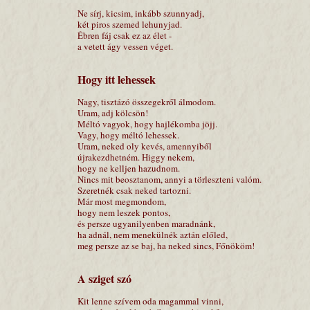
Ne sírj, kicsim, inkább szunnyadj,
két piros szemed lehunyjad.
Ébren fáj csak ez az élet -
a vetett ágy vessen véget.
Hogy itt lehessek
Nagy, tisztázó összegekről álmodom.
Uram, adj kölcsön!
Méltó vagyok, hogy hajlékomba jöjj.
Vagy, hogy méltó lehessek.
Uram, neked oly kevés, amennyiből
újrakezdhetném. Higgy nekem,
hogy ne kelljen hazudnom.
Nincs mit beosztanom, annyi a törleszteni valóm.
Szeretnék csak neked tartozni.
Már most megmondom,
hogy nem leszek pontos,
és persze ugyanilyenben maradnánk,
ha adnál, nem menekülnék aztán előled,
meg persze az se baj, ha neked sincs, Főnököm!
A sziget szó
Kit lenne szívem oda magammal vinni,