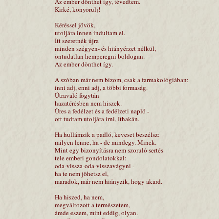
Az ember dönthet így, tévedtem.
Kirké, könyörülj!
Kéréssel jövök,
utoljára innen indultam el.
Itt szeretnék újra
minden szégyen- és hiányérzet nélkül,
öntudatlan hemperegni boldogan.
Az ember dönthet így.
A szóban már nem bízom, csak a farmakológiában:
inni adj, enni adj, a többi formaság.
Útravaló fogytán
hazatérésben nem hiszek.
Üres a fedélzet és a fedélzeti napló -
ott tudtam utoljára írni, Ithakán.
Ha hullámzik a padló, keveset beszélsz:
milyen lenne, ha - de mindegy. Minek.
Mint egy bizonyításra nem szoruló sertés
tele emberi gondolatokkal:
oda-vissza-oda-visszavágyni -
ha te nem jöhetsz el,
maradok, már nem hiányzik, hogy akard.
Ha hiszed, ha nem,
megváltozott a természetem,
ámde eszem, mint eddig, olyan.