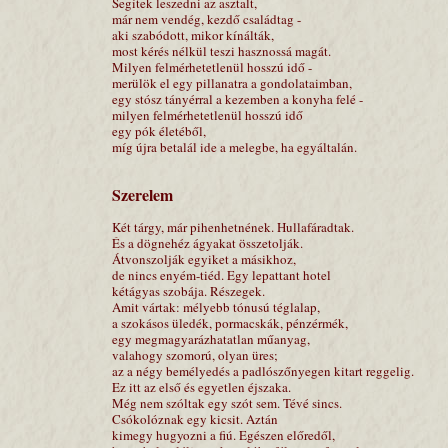
Segítek leszedni az asztalt,
már nem vendég, kezdő családtag -
aki szabódott, mikor kínálták,
most kérés nélkül teszi hasznossá magát.
Milyen felmérhetetlenül hosszú idő -
merülök el egy pillanatra a gondolataimban,
egy stósz tányérral a kezemben a konyha felé -
milyen felmérhetetlenül hosszú idő
egy pók életéből,
míg újra betalál ide a melegbe, ha egyáltalán.
Szerelem
Két tárgy, már pihenhetnének. Hullafáradtak.
És a dögnehéz ágyakat összetolják.
Átvonszolják egyiket a másikhoz,
de nincs enyém-tiéd. Egy lepattant hotel
kétágyas szobája. Részegek.
Amit vártak: mélyebb tónusú téglalap,
a szokásos üledék, pormacskák, pénzérmék,
egy megmagyarázhatatlan műanyag,
valahogy szomorú, olyan üres;
az a négy bemélyedés a padlószőnyegen kitart reggelig.
Ez itt az első és egyetlen éjszaka.
Még nem szóltak egy szót sem. Tévé sincs.
Csókolóznak egy kicsit. Aztán
kimegy hugyozni a fiú. Egészen előredől,