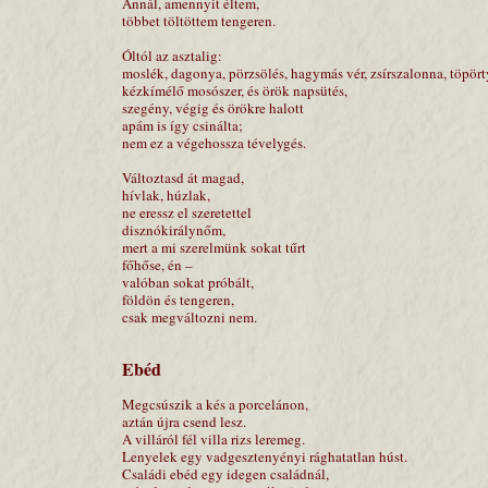
Annál, amennyit éltem,
többet töltöttem tengeren.
Óltól az asztalig:
moslék, dagonya, pörzsölés, hagymás vér, zsírszalonna, töpör
kézkímélő mosószer, és örök napsütés,
szegény, végig és örökre halott
apám is így csinálta;
nem ez a végehossza tévelygés.
Változtasd át magad,
hívlak, húzlak,
ne eressz el szeretettel
disznókirálynőm,
mert a mi szerelmünk sokat tűrt
főhőse, én –
valóban sokat próbált,
földön és tengeren,
csak megváltozni nem.
Ebéd
Megcsúszik a kés a porcelánon,
aztán újra csend lesz.
A villáról fél villa rizs leremeg.
Lenyelek egy vadgesztenyényi rághatatlan húst.
Családi ebéd egy idegen családnál,