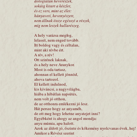
dologtalan heverészek,
sokáig kitart a készlet,
és ez vers, mint az élet:
hányaveti, hevenyészett,
nem állnak össze egésszé a részek,
míg nem leszek hullarészeg.
A hely varázsa megfog,
lelassít, nem enged tovább.
Itt boldog vagy és céltalan,
mint aki révbe ért.
A rév, a rév!
Ott szirének laknak,
és a hely neve Aranykor.
Most is oda tartasz,
ahonnan el kellett jönnöd,
ahova tartozol.
El kellett indulnod,
kis kíváncsi, a nagyvilágba,
hiába a hibátlan napsütés,
nem volt jó otthon,
de az otthonra emlékezni jó lesz.
Hát persze hogy az anyaméh,
de ott meg hogy lehetne anyatejet inni?
Egyébként is ahogy az angol mondja:
anyu múmia, apu halott.
Azok az áldott jó, őszinte és kőkemény nyolcvanas évek, hej!
Amikor a Révész szerint