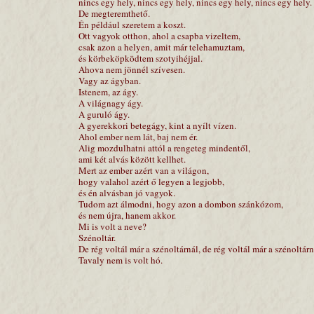
nincs egy hely, nincs egy hely, nincs egy hely, nincs egy hely.
De megteremthető.
Én például szeretem a koszt.
Ott vagyok otthon, ahol a csapba vizeltem,
csak azon a helyen, amit már telehamuztam,
és körbeköpködtem szotyihéjjal.
Ahova nem jönnél szívesen.
Vagy az ágyban.
Istenem, az ágy.
A világnagy ágy.
A guruló ágy.
A gyerekkori betegágy, kint a nyílt vízen.
Ahol ember nem lát, baj nem ér.
Alig mozdulhatni attól a rengeteg mindentől,
ami két alvás között kellhet.
Mert az ember azért van a világon,
hogy valahol azért ő legyen a legjobb,
és én alvásban jó vagyok.
Tudom azt álmodni, hogy azon a dombon szánkózom,
és nem újra, hanem akkor.
Mi is volt a neve?
Szénoltár.
De rég voltál már a szénoltárnál, de rég voltál már a szénoltá
Tavaly nem is volt hó.