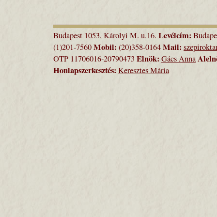
Levélcím:
Budapest 1053, Károlyi M. u.16.
Budapes
Mobil:
Mail:
(1)201-7560
(20)358-0164
szepirokt
Elnök:
Aleln
OTP 11706016-20790473
Gács Anna
Honlapszerkesztés:
Keresztes Mária