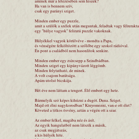
aminek már a létezésében sem hiszek?
Ha van is bennem szív,
csak egy parányi sziget.
Minden ember egy puzzle,
amit a szülők a szélek után meguntak, feladtak vagy félrerakta
egy "hülye vagyok" feliratú puzzle vakoknak.
Hülyékkel vagyok körülvéve - mondta a Papa,
és vénségére felköltözött a szőlőbe egy szokol rádióval.
Én pont a családból nem hasonlítok senkire.
Minden ember egy zsírcsepp a Szindbádban.
Minden sziget egy kipányvázott léggömb.
Minden folytatható, de minek.
A volt csajom barátsága.
Apám utolsó bicskája.
Hét éve nem láttam a tengert. Élő embert egy hete.
Bármelyik szó képes kihúzni a dugót. Duna. Sziget.
Majd ott élni nagykorodban? Kinyomozni, van-e ott élet?
Követed a titkos ösvény, aztán a végén ott a szar.
Az ember felkel, magába néz és ásít.
Az egyik hangulatból nem látszik a másik,
az csak megjátszás,
a kis hülyék hite.