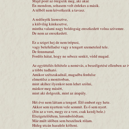
Majd pont az öregszik meg, aki akar.
Én mondom, sohasem volt érdekes a másik.
A télből nem következik a tavasz.
A redőnyök leeresztve,
a külvilág kirekesztve,
mintha valami nagy boldogság ereszkedett volna szívemre.
De nem az ereszkedett.
Ez a sziget hej de nem trópusi,
vagy belefulladsz vagy a tengert szemeteled tele.
De fennmarad.
Fordíts hátat, hogy ne sebezz senkit, védd magad.
Az együttélés feltétele a nemivás, a beszélgetésé ellenben az i
a többi tudható.
Amikor szétszakadnál, magadba fordulsz
elmerülsz a monitorban,
mint akihez ilyenkor nem lehet szólni,
máskor meg másért,
mint aki dolgozik, mint az árapály.
Hét éve nem láttam a tengert. Élő embert egy hete.
Akkor sem nyertem vele semmit. És ő sem nyert.
(Jön az a vers, megy ez a vers, csak kezdj bele.)
Elszigetelődtem, lerombolódtam.
Már múlt időben sem beszélnek rólam.
Hideg utcán hazafele költeni.