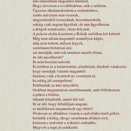
már elmondtam magamról mindent.
Hogy tervezem a továbbiakban, mik a szüleim.
Ügyesen alkalmazkodtam a szertartáshoz,
szinte már észre sem vesznek,
megszokásból összezártak, hozzámszoktak,
sokáig csak engem figyeltek, de már figyelhetem
a dolgok természetes, itteni folyását.
A polcon elsőre kiszúrom a Rókák szólóban két kötetét.
Még nem adtam magamról semmilyen képet,
még nem tudom, milyen legyek,
szerelmem bíztatóan néz,
azt mondják, már sok mindent mesélt rólam,
de mit mesélhetett?
Itt nem hozzám tartozik.
És közben ez a határozatlan, jóindulatú, diszkrét várakozás,
hogy mondjak valamit magamtól.
Istenem, csak a kontrolt ne veszítsem el,
ha eddig jól szerepeltem!
Felébredek az üres tányérból,
titokban megmutatom szerelmemnek, amit fölfedeztem,
a pókot a földön,
titkunk kitudódik, amint felvisít.
Itt az idő, hogy feltaláljam magam,
és mellékesen megmentsek egy életet!
Óvatosan az ablakhoz viszem a szalvétába terelt pókot,
beömlik a hideg, ahogy szerelmem ablakot nyit,
kirázom a szalvétát a szikrázó szabadba.
Megvolt a napi jócselekedet.