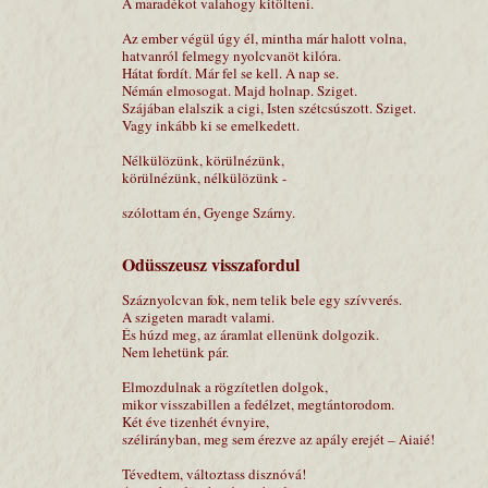
A maradékot valahogy kitölteni.
Az ember végül úgy él, mintha már halott volna,
hatvanról felmegy nyolcvanöt kilóra.
Hátat fordít. Már fel se kell. A nap se.
Némán elmosogat. Majd holnap. Sziget.
Szájában elalszik a cigi, Isten szétcsúszott. Sziget.
Vagy inkább ki se emelkedett.
Nélkülözünk, körülnézünk,
körülnézünk, nélkülözünk -
szólottam én, Gyenge Szárny.
Odüsszeusz visszafordul
Száznyolcvan fok, nem telik bele egy szívverés.
A szigeten maradt valami.
És húzd meg, az áramlat ellenünk dolgozik.
Nem lehetünk pár.
Elmozdulnak a rögzítetlen dolgok,
mikor visszabillen a fedélzet, megtántorodom.
Két éve tizenhét évnyire,
szélirányban, meg sem érezve az apály erejét – Aiaié!
Tévedtem, változtass disznóvá!