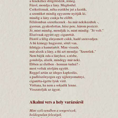
a fenekéhez dörgölődzik, remeg.
Fázol, mondja a lány. Megfordul.
Csókolóznak, néha eszükbe jut a kezük,
a szemüket mindig egyszerre nyitják ki,
mindig a lány csukja be előbb.
Félálomban szeretkeznek - ha már nekikezdtek -,
gyorsan, gyakorlottan, húsz perc, három pozíció.
Jó, mint mindig, mondják is, mint mindig: "Jó volt."
Elszívnak együtt egy cigarettát.
Füstöl a félig elnyomott csikk, hadd szenvedjen.
A fiú kimegy hugyozni, sötét van,
felrúgja a hamutartót. Mire visszér,
már alszik a lány, a fiú azt mondja: "Szeretlek."
Nem bújik oda a lányhoz, a résbe,
gondolja, alszik, mindegy már neki.
Ebben az életben - honnan tudná? -
most voltak utoljára együtt.
Reggel aztán az ideges kapkodás,
a padlószőnyegen egy ujjlenyomatnyi,
cigaretta-égette lyuk virít.
Virítana, ha nem a sokadik lenne.
Visszatolják az ágyat.
Alkalmi vers a hely varázsáról
Mint szélcsendben a tengerészek,
boldogtalan feleségek,