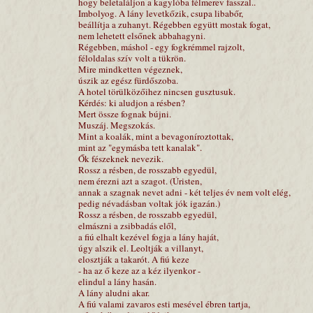
hogy beletaláljon a kagylóba félmerev fasszal..
Imbolyog. A lány levetkőzik, csupa libabőr,
beállítja a zuhanyt. Régebben együtt mostak fogat,
nem lehetett elsőnek abbahagyni.
Régebben, máshol - egy fogkrémmel rajzolt,
féloldalas szív volt a tükrön.
Mire mindketten végeznek,
úszik az egész fürdőszoba.
A hotel törülközőihez nincsen gusztusuk.
Kérdés: ki aludjon a résben?
Mert össze fognak bújni.
Muszáj. Megszokás.
Mint a koalák, mint a bevagoníroztottak,
mint az "egymásba tett kanalak".
Ők fészeknek nevezik.
Rossz a résben, de rosszabb egyedül,
nem érezni azt a szagot. (Úristen,
annak a szagnak nevet adni - két teljes év nem volt elég,
pedig névadásban voltak jók igazán.)
Rossz a résben, de rosszabb egyedül,
elmászni a zsibbadás elől,
a fiú elhalt kezével fogja a lány haját,
úgy alszik el. Leoltják a villanyt,
elosztják a takarót. A fiú keze
- ha az ő keze az a kéz ilyenkor -
elindul a lány hasán.
A lány aludni akar.
A fiú valami zavaros esti mesével ébren tartja,