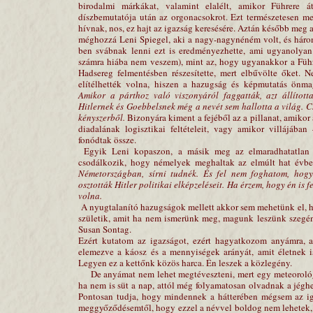
birodalmi márkákat, valamint elalélt, amikor Führere 
díszbemutatója után az orgonacsokrot. Ezt természetesen 
hívnak, nos, ez hajt az igazság keresésére. Aztán később meg 
méghozzá Leni Spiegel, aki a nagy-nagynéném volt, és három
ben svábnak lenni ezt is eredményezhette, ami ugyanolyan 
számra hiába nem veszem), mint az, hogy ugyanakkor a Führ
Hadsereg felmentésben részesítette, mert elbűvölte őket. 
elítélhették volna, hiszen a hazugság és képmutatás ön
Amikor a párthoz való viszonyáról faggatták, azt állított
Hitlernek és Goebbelsnek még a nevét sem hallotta a világ. C
kényszerből.
Bizonyára kiment a fejéből az a pillanat, amikor
diadalának logisztikai feltételeit, vagy amikor villájába
fonódtak össze.
Egyik Leni kopaszon, a másik meg az elmaradhatatlan feh
csodálkozik, hogy némelyek meghaltak az elmúlt hat évb
Németországban, sírni tudnék. És fel nem foghatom, hogy
osztották Hitler politikai elképzeléseit. Ha érzem, hogy én is 
volna.
A nyugtalanító hazugságok mellett akkor sem mehetünk el, h
születik, amit ha nem ismerünk meg, magunk leszünk szeg
Susan Sontag.
Ezért kutatom az igazságot, ezért hagyatkozom anyámra, a
elemezve a káosz és a mennyiségek arányát, amit életnek 
Legyen ez a kettőnk közös harca. Én leszek a közlegény.
De anyámat nem lehet megtéveszteni, mert egy meteorológus
ha nem is süt a nap, attól még folyamatosan olvadnak a jég
Pontosan tudja, hogy mindennek a hátterében mégsem az iga
meggyőződésemtől, hogy ezzel a névvel boldog nem lehetek, se