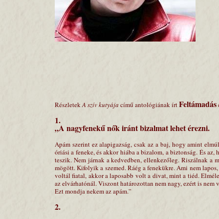
Feltámadás
Részletek
A szív kutyája
című antológiának írt
1.
„A nagyfenekű nők iránt bizalmat lehet érezni.
Apám szerint ez alapigazság, csak az a baj, hogy amint elmú
óriási a feneke, és akkor hiába a bizalom, a biztonság. És az
teszik. Nem járnak a kedvedben, ellenkezőleg. Riszálnak a 
mögött. Kifolyik a szemed. Ráég a fenekükre. Ami nem lapo
voltál fiatal, akkor a laposabb volt a divat, mint a tiéd. Elmé
az elvárhatónál. Viszont határozottan nem nagy, ezért is nem
Ezt mondja nekem az apám.”
2.