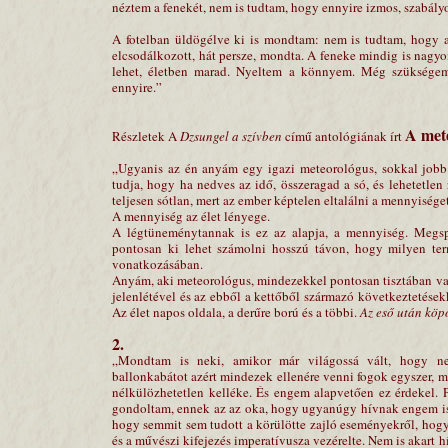
néztem a fenekét, nem is tudtam, hogy ennyire izmos, szabályo
A fotelban üldögélve ki is mondtam: nem is tudtam, hogy 
elcsodálkozott, hát persze, mondta. A feneke mindig is nagyon
lehet, életben marad. Nyeltem a könnyem. Még szüksége
ennyire.”
A met
Részletek A
Dzsungel a szívben
című antológiának írt
„Ugyanis az én anyám egy igazi meteorológus, sokkal jobb
tudja, hogy ha nedves az idő, összeragad a só, és lehetetlen
teljesen sótlan, mert az ember képtelen eltalálni a mennyiséget
A mennyiség az élet lényege.
A légtüneménytannak is ez az alapja, a mennyiség. Megspé
pontosan ki lehet számolni hosszú távon, hogy milyen ter
vonatkozásában.
Anyám, aki meteorológus, mindezekkel pontosan tisztában va
jelenlétével és az ebből a kettőből származó következtetésekk
Az élet napos oldala, a derűre ború és a többi.
Az eső után köp
2.
„Mondtam is neki, amikor már világossá vált, hogy nem
ballonkabátot azért mindezek ellenére venni fogok egyszer, me
nélkülözhetetlen kelléke. És engem alapvetően ez érdekel.
gondoltam, ennek az az oka, hogy ugyanúgy hívnak engem is, m
hogy semmit sem tudott a körülötte zajló eseményekről, hogy ő
és a művészi kifejezés imperatívusza vezérelte. Nem is akart h