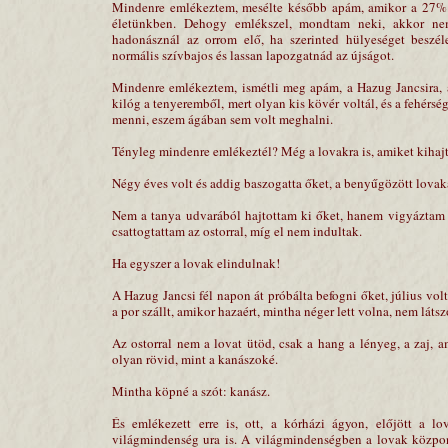
Mindenre emlékeztem, mesélte később apám, amikor a 27% ép
életünkben. Dehogy emlékszel, mondtam neki, akkor ne
hadonásznál az orrom elő, ha szerinted hülyeséget beszé
normális szívbajos és lassan lapozgatnád az újságot.
Mindenre emlékeztem, ismétli meg apám, a Hazug Jancsira, a
kilóg a tenyeremből, mert olyan kis kövér voltál, és a fehérs
menni, eszem ágában sem volt meghalni.
Tényleg mindenre emlékeztél? Még a lovakra is, amiket kihajt
Négy éves volt és addig baszogatta őket, a benyűgözött lovak
Nem a tanya udvarából hajtottam ki őket, hanem vigyáztam r
csattogtattam az ostorral, míg el nem indultak.
Ha egyszer a lovak elindulnak!
A Hazug Jancsi fél napon át próbálta befogni őket, július vol
a por szállt, amikor hazaért, mintha néger lett volna, nem látszo
Az ostorral nem a lovat ütöd, csak a hang a lényeg, a zaj, a
olyan rövid, mint a kanászoké.
Mintha köpné a szót: kanász.
És emlékezett erre is, ott, a kórházi ágyon, előjött a lo
világmindenség ura is. A világmindenségben a lovak központ