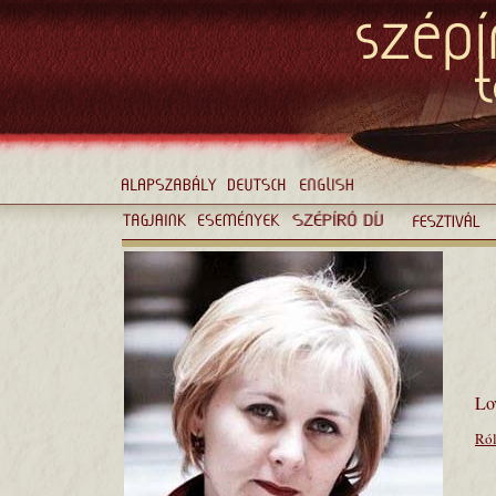
Lo
Ról