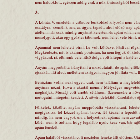
nem haldoklott, egészen addig csak a nők fontosságáról beszél
3.
A kórház V. emeletén a csöndbe burkolózó folyosón nem vára
osztályra, szemünk arra az ágyra tapadt, ahol előző nap apá
átéltem már, csak mindig anyámat kerestem és apám soha nem v
mosolygott, akár egy győztes tábornok, nem lehet vele bírni, 
Apámmal nem lehetett bírni. Le volt kötözve. Fáslival rögzít
Megkérdezte, mit is akarunk pontosan, ha nem fogjuk őt kio
vigyázunk rá, elbírunk vele. Első dolga volt kitépni a katéter 
Anyám megpróbálta irányítani a mozdulatait, de apám ellökte
éjszakát. „Itt aludt mellettem az ágyon, nagyon jó illata volt. 
Behúztam volna neki egyet, csak nem találtam a megfelel
anyámra nézni. Hova a akartál menni? Mélységes megvetésse
meghaljak. Muszáj volt arrébb sétálnom. Szerencsére a nővé
mutogatni, integetni kezdett. A nővér idefeküdt. Csodálatos é
Fölkelek, közölte, anyám megpróbálta visszatartani, lehet
megigazítsa, fél kézzel apámat tartva, fél kézzel a lepedő
mindig, ha nem vagyok ura a helyzetnek, apámat nem zavart
köré, nem is tudtam, hogy legalább nyolc keze van, bár ráj
apám fenekét.
Apám halálból visszatáncolt meztelen feneke állt előttem. Ut