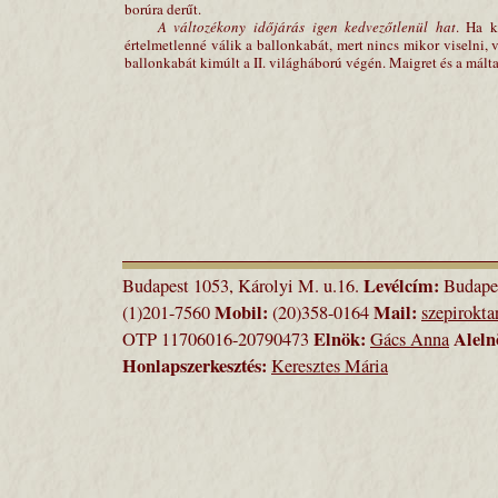
borúra derűt.
A változékony időjárás igen kedvezőtlenül hat
. Ha k
értelmetlenné válik a ballonkabát, mert nincs mikor viselni,
ballonkabát kimúlt a II. világháború végén. Maigret és a mált
Levélcím:
Budapest 1053, Károlyi M. u.16.
Budapes
Mobil:
Mail:
(1)201-7560
(20)358-0164
szepirokt
Elnök:
Aleln
OTP 11706016-20790473
Gács Anna
Honlapszerkesztés:
Keresztes Mária