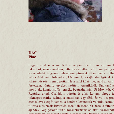
DAC
Piac
Engem azért nem szeretett az anyám, mert rossz voltam, h
takarítást, szenteskedtem, tettem az ártatlant, ártottam, pedi
rosszindulat, irigység, feleseltem, pimaszkodtam, néha stré
más szülei nem érdekeltek, köptem rá, a sajátjaim égőnek 
tojásért és sóért sem ugrottam le a sarki közértbe, majd anyám
festettem, lógtam, terveket szőttem Amerikáról. Unokanőv
mondjuk, kamionsofőr lennék, beutazhatnám Új Mexikót, Ore
Repülsz, érted. Családom börtön és ciki. Láttam, ahogy
tökmagos csirke szárny, a másikban egy férfi. Jó volt rág
csehszlovák cipőt venni, a határon levetették velünk, szemün
tiltotta a csizmák kivitelét, mezítláb mentünk haza, a fűtet
ajándék. Végigcsókoltuk a kocsi zúzmarás ablakát. Veszekedt
kincsemnek, végigröhögtük a szentestét. Nemrég meghalt 