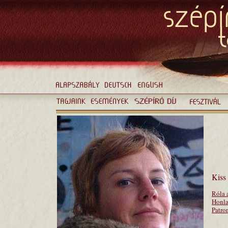
Kiss
Róla 
Honla
Patro