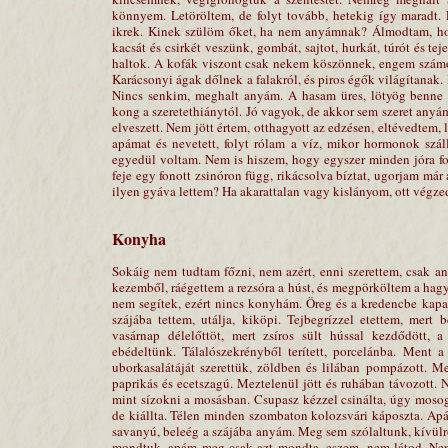
könnyem. Letöröltem, de folyt tovább, hetekig így maradt. 
ikrek. Kinek szülöm őket, ha nem anyámnak? Álmodtam, hog
kacsát és csirkét veszünk, gombát, sajtot, hurkát, túrót és te
haltok. A kofák viszont csak nekem köszönnek, engem számol
Karácsonyi ágak dőlnek a falakról, és piros égők világítanak.
Nincs senkim, meghalt anyám. A hasam üres, lötyög benne a
kong a szeretethiánytól. Jó vagyok, de akkor sem szeret anyá
elveszett. Nem jött értem, otthagyott az edzésen, eltévedtem,
apámat és nevetett, folyt rólam a víz, mikor hormonok szál
egyedül voltam. Nem is hiszem, hogy egyszer minden jóra for
feje egy fonott zsinóron függ, rikácsolva bíztat, ugorjam má
ilyen gyáva lettem? Ha akarattalan vagy kislányom, ott végze
Konyha
Sokáig nem tudtam főzni, nem azért, enni szerettem, csak a
kezemből, ráégettem a rezsóra a húst, és megpörköltem a hagy
nem segítek, ezért nincs konyhám. Öreg és a kredencbe kapa
szájába tettem, utálja, kiköpi. Tejbegrízzel etettem, mert
vasárnap délelőttöt, mert zsíros sült hússal kezdődött, 
ebédeltünk. Tálalószekrényből terített, porcelánba. Ment a
uborkasalátáját szerettük, zöldben és lilában pompázott. M
paprikás és ecetszagú. Meztelenül jött és ruhában távozott. N
mint sízokni a mosásban. Csupasz kézzel csinálta, úgy mosoga
de kiállta. Télen minden szombaton kolozsvári káposzta. Apám
savanyú, beleég a szájába anyám. Meg sem szólaltunk, kívülrő
mondtuk, apám meg csak azt mondta, eszem, nem látod. Nem