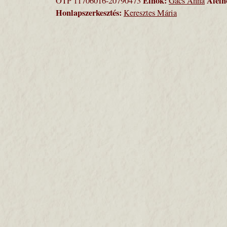
Elnök:
Aleln
OTP 11706016-20790473
Gács Anna
Honlapszerkesztés:
Keresztes Mária