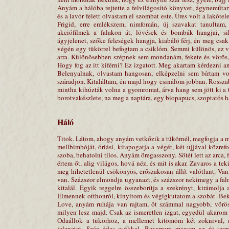
Anyám a hálóba rejtette a felvilágosító könyvet, ágyneműta
és a lavór felett olvastam el szombat este. Üres volt a lakótel
Frigid, erre emlékszem, nimfomán, új szavakat tanulta
akciófilmek a falakon át, lövések és bombák hangjai, sik
ágyjelenet, szőke feleségek hangja, kiabáló férj, én meg csak
végén egy tükörrel befogtam a csiklóm. Semmi különös, ez va
arra. Különösebben szépnek sem mondanám, fekete és vörös,
Hogy fog az itt kiférni? Ez izgatott. Meg akartam kérdezni any
Belenyalnak, olvastam hangosan, elképzelni sem bírtam v
száradjon. Kitaláltam, én majd hogy csinálom jobban. Rosszab
mintha kihúzták volna a gyomromat, árva hang sem jött ki a
borotvakészlete, na meg a naptára, egy biopapucs, szoptatós h
Háló
Titok. Látom, ahogy anyám vetkőzik a tükörnél, megfogja a me
mellbimbóját, óriási, kitapogatja a végét, két ujjával közrefo
szoba, behatolni tilos. Anyám öregasszony. Sötét lett az arca, 
értem őt, alig világos, hová néz, és mit is akar. Zavaros a te
meg hihetetlenül csökönyös, erőszakosan állít valótlant. Van
van. Százszor elmondja ugyanazt, és százszor nekimegy a falna
kitalál. Egyik reggelre összeborítja a szekrényt, kirámolja a
Elmennek otthonról, kinyitom és végigkutatom a szobát. B
Love, anyám ruhája van rajtam, öt számmal nagyobb, vörös 
milyen lesz majd. Csak az ismeretlen izgat, egyedül akarom 
Odaállok a tükörhöz, a mellemet kitömöm két zoknival,
jelenetet. Száz édes csókkal. Bevarrom magam az új szer