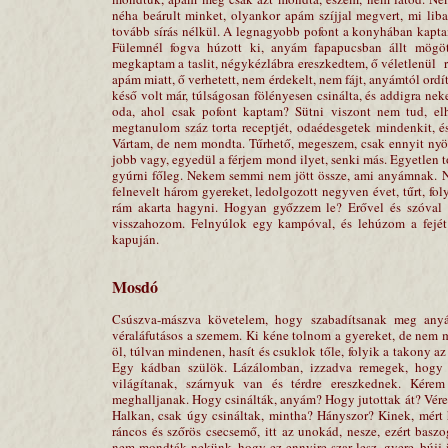
néha beárult minket, olyankor apám szíjjal megvert, mi liba
tovább sírás nélkül. A legnagyobb pofont a konyhában kaptam
Fülemnél fogva húzott ki, anyám fapapucsban állt mögött
megkaptam a taslit, négykézlábra ereszkedtem, ő véletlenül rá
apám miatt, ő verhetett, nem érdekelt, nem fájt, anyámtól ordí
késő volt már, túlságosan fölényesen csinálta, és addigra ne
oda, ahol csak pofont kaptam? Sütni viszont nem tud, elh
megtanulom száz torta receptjét, odaédesgetek mindenkit, 
Vártam, de nem mondta. Tűrhető, megeszem, csak ennyit nyögö
jobb vagy, egyedül a férjem mond ilyet, senki más. Egyetlen t
gyúrni főleg. Nekem semmi nem jött össze, ami anyámnak. Ne
felnevelt három gyereket, ledolgozott negyven évet, tűrt, foly
rám akarta hagyni. Hogyan győzzem le? Erővel és szóval 
visszahozom. Felnyúlok egy kampóval, és lehúzom a fejét
kapuján.
Mosdó
Csúszva-mászva követelem, hogy szabadítsanak meg anyá
véraláfutásos a szemem. Ki kéne tolnom a gyereket, de nem meg
öl, túlvan mindenen, hasít és csuklok tőle, folyik a takony az
Egy kádban szülök. Lázálomban, izzadva remegek, hogy jö
világítanak, szárnyuk van és térdre ereszkednek. Kére
meghalljanak. Hogy csinálták, anyám? Hogy jutottak át? Vérez
Halkan, csak úgy csináltak, mintha? Hányszor? Kinek, mért
ráncos és szőrös csecsemő, itt az unokád, nesze, ezért bas
nem mondták nekünk, hogy ez ennyire szar lesz, gyere, bújj