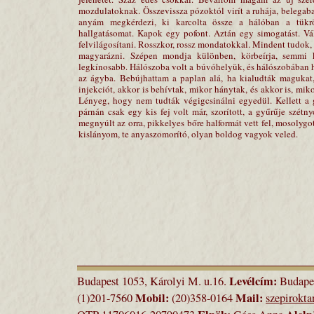
mozdulatoknak. Összevissza pózoktól virít a ruhája, belegab
anyám megkérdezi, ki karcolta össze a hálóban a tükr
hallgatásomat. Kapok egy pofont. Aztán egy simogatást. Vá
felvilágosítani. Rosszkor, rossz mondatokkal. Mindent tudok, 
magyarázni. Szépen mondja különben, körbeírja, semmi 
legkínosabb. Hálószoba volt a búvóhelyük, és hálószobában h
az ágyba. Bebújhattam a paplan alá, ha kialudták magukat, 
injekciót, akkor is behívtak, mikor hánytak, és akkor is, mik
Lényeg, hogy nem tudták végigcsinálni egyedül. Kellett a 
párnán csak egy kis fej volt már, szorított, a gyűrűje szétny
megnyúlt az orra, pikkelyes bőre halformát vett fel, mosolygo
kislányom, te anyaszomorító, olyan boldog vagyok veled.
Levélcím:
Budapest 1053, Károlyi M. u.16.
Budapes
Mobil:
Mail:
(1)201-7560
(20)358-0164
szepirokt