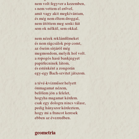
nem volt fegyver a kezemben,
s nem vettem el erővel,
amit vagy akit megkívántam,
és még nem éltem droggal,
nem ütöttem meg senki fiát
sem ok nélkül, sem okkal.
nem nézek reklámfilmeket
és nem rágcsálok pop cornt,
az őseim sírjáról még
megmondom, melyik hol volt.
a ropogós hasú bankjegyet
papírfecninek látom,
és esténként a zongorán
egy-egy Bach-szvitet játszom.
a tévé-kvízműsor helyett
önmagamat nézem,
belõlem jön a felelet,
hogyha magamat kérdem.
csak egy dologra nincs válasz,
pedig hányszor kérdeztem,
hogy mi a francot keresek
ebben az évezredben.
geometria