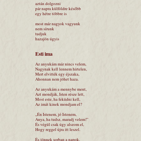
aztán dolgozni
pár napra külföldre később
egy hétre többre is
most már nagyok vagyunk
nem sírunk
tudjuk
hazajön úgyis
Esti ima
Az anyukám már nincs velem,
Nagynak kell lennem hirtelen,
Mert elvitték egy éjszaka,
Ahonnan nem jöhet haza.
Az anyukám a mennybe ment,
Azt mondják, Isten része lett,
Most este, ha feküdni kell,
Az imát kinek mondjam el?
„Én Istenem, jó Istenem,
Anya, ha tudsz, maradj velem!”
És végül csak úgy alszom el,
Hogy reggel újra itt leszel.
És jönnek sorban a napok,