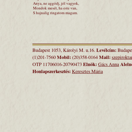
Anya, ne aggódj, jól vagyok,
Mondok mesét, ha este van,
S hajnalig ringatom magam.
Levélcím:
Budapest 1053, Károlyi M. u.16.
Budapes
Mobil:
Mail:
(1)201-7560
(20)358-0164
szepirokt
Elnök:
Aleln
OTP 11706016-20790473
Gács Anna
Honlapszerkesztés:
Keresztes Mária