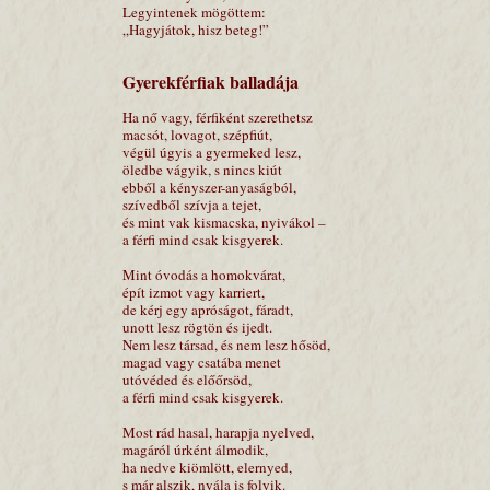
Legyintenek mögöttem:
„Hagyjátok, hisz beteg!”
Gyerekférfiak balladája
Ha nő vagy, férfiként szerethetsz
macsót, lovagot, szépfiút,
végül úgyis a gyermeked lesz,
öledbe vágyik, s nincs kiút
ebből a kényszer-anyaságból,
szívedből szívja a tejet,
és mint vak kismacska, nyivákol –
a férfi mind csak kisgyerek.
Mint óvodás a homokvárat,
épít izmot vagy karriert,
de kérj egy apróságot, fáradt,
unott lesz rögtön és ijedt.
Nem lesz társad, és nem lesz hősöd,
magad vagy csatába menet
utóvéded és előőrsöd,
a férfi mind csak kisgyerek.
Most rád hasal, harapja nyelved,
magáról úrként álmodik,
ha nedve kiömlött, elernyed,
s már alszik, nyála is folyik.