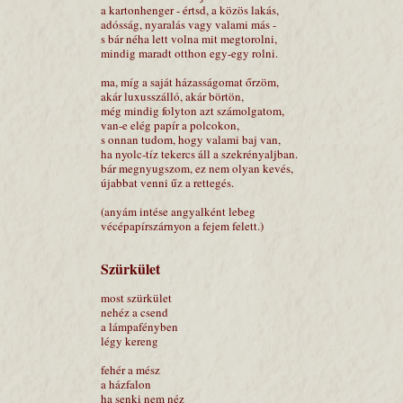
a kartonhenger - értsd, a közös lakás,
adósság, nyaralás vagy valami más -
s bár néha lett volna mit megtorolni,
mindig maradt otthon egy-egy rolni.
ma, míg a saját házasságomat őrzöm,
akár luxusszálló, akár börtön,
még mindig folyton azt számolgatom,
van-e elég papír a polcokon,
s onnan tudom, hogy valami baj van,
ha nyolc-tíz tekercs áll a szekrényaljban.
bár megnyugszom, ez nem olyan kevés,
újabbat venni űz a rettegés.
(anyám intése angyalként lebeg
vécépapírszárnyon a fejem felett.)
Szürkület
most szürkület
nehéz a csend
a lámpafényben
légy kereng
fehér a mész
a házfalon
ha senki nem néz