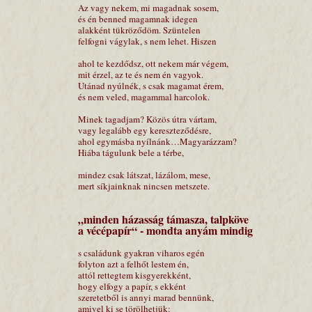
Az vagy nekem, mi magadnak sosem,
és én benned magamnak idegen
alakként tükröződöm. Szüntelen
felfogni vágylak, s nem lehet. Hiszen
ahol te kezdődsz, ott nekem már végem,
mit érzel, az te és nem én vagyok.
Utánad nyúlnék, s csak magamat érem,
és nem veled, magammal harcolok.
Minek tagadjam? Közös útra vártam,
vagy legalább egy kereszteződésre,
ahol egymásba nyílnánk…Magyarázzam?
Hiába tágulunk bele a térbe,
mindez csak látszat, lázálom, mese,
mert síkjainknak nincsen metszete.
„minden házasság támasza, talpköve
a vécépapír“ - mondta anyám mindig
s családunk gyakran viharos egén
folyton azt a felhőt lestem én,
attól rettegtem kisgyerekként,
hogy elfogy a papír, s ekként
szeretetből is annyi marad bennünk,
amivel ki se törölhetjük: