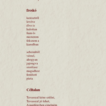
freskó
keresztről
levéve
élve is
halottan
fiam és
mesterem
fekszem a
karodban
sebeimből
vérzel,
ahogyan
jajongva
szorítasz
magadhoz
fordított
pieta
Céltalan
Tavasszal kéne szülni,
Tavasszal jó lehet,
A napfényben cipelném