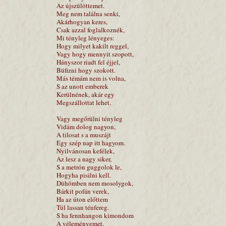
Az újszülöttemet.
Meg nem találna senki,
Akárhogyan keres,
Csak azzal foglalkoznék,
Mi tényleg lényeges:
Hogy milyet kakilt reggel,
Vagy hogy mennyit szopott,
Hányszor riadt fel éjjel,
Büfizni hogy szokott.
Más témám nem is volna,
S az unott emberek
Kerülnének, akár egy
Megszállottat lehet.
Vagy megőrülni tényleg
Vidám dolog nagyon,
A tilosat s a muszájt
Egy szép nap itt hagyom.
Nyilvánosan kefélek,
Az lesz a nagy siker,
S a metrón guggolok le,
Hogyha pisilni kell.
Dühömben nem mosolygok,
Bárkit pofán verek,
Ha az úton előttem
Túl lassan ténfereg.
S ha fennhangon kimondom
A véleményemet,