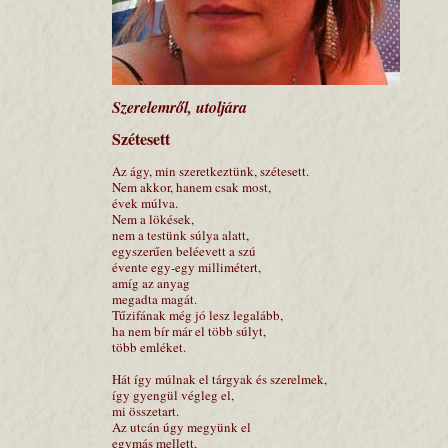
Szerelemről, utoljára
Szétesett
Az ágy, min szeretkeztünk, szétesett.
Nem akkor, hanem csak most,
évek múlva.
Nem a lökések,
nem a testünk súlya alatt,
egyszerűen beléevett a szú
évente egy-egy millimétert,
amíg az anyag
megadta magát.
Tűzifának még jó lesz legalább,
ha nem bír már el több súlyt,
több emléket.
Hát így múlnak el tárgyak és szerelmek,
így gyengül végleg el,
mi összetart.
Az utcán úgy megyünk el
egymás mellett,