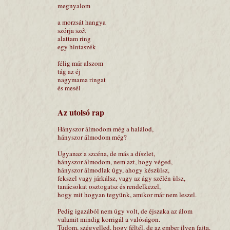
megnyalom
a morzsát hangya
szórja szét
alattam ring
egy hintaszék
félig már alszom
tág az éj
nagymama ringat
és mesél
Az utolsó rap
Hányszor álmodom még a halálod,
hányszor álmodom még?
Ugyanaz a szcéna, de más a díszlet,
hányszor álmodom, nem azt, hogy véged,
hányszor álmodlak úgy, ahogy készülsz,
fekszel vagy járkálsz, vagy az ágy szélén ülsz,
tanácsokat osztogatsz és rendelkezel,
hogy mit hogyan tegyünk, amikor már nem leszel.
Pedig igazából nem úgy volt, de éjszaka az álom
valamit mindig korrigál a valóságon.
Tudom, szégyelled, hogy féltél, de az ember ilyen fajta,