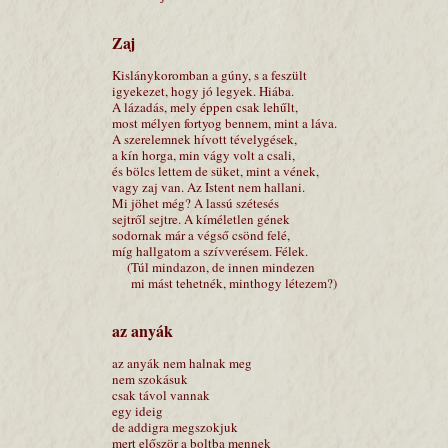
Zaj
Kislánykoromban a gúny, s a feszült
igyekezet, hogy jó legyek. Hiába.
A lázadás, mely éppen csak lehűlt,
most mélyen fortyog bennem, mint a láva.
A szerelemnek hívott tévelygések,
a kín horga, min vágy volt a csali,
és bölcs lettem de süket, mint a vének,
vagy zaj van. Az Istent nem hallani.
Mi jöhet még? A lassú szétesés
sejtről sejtre. A kíméletlen gének
sodornak már a végső csönd felé,
míg hallgatom a szívverésem. Félek.
(Túl mindazon, de innen mindezen
mi mást tehetnék, minthogy létezem?)
az anyák
az anyák nem halnak meg
nem szokásuk
csak távol vannak
egy ideig
de addigra megszokjuk
mert először a boltba mennek