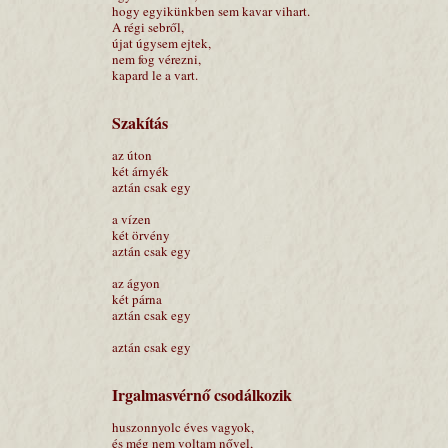
hogy egyikünkben sem kavar vihart.
A régi sebről,
újat úgysem ejtek,
nem fog vérezni,
kapard le a vart.
Szakítás
az úton
két árnyék
aztán csak egy
a vízen
két örvény
aztán csak egy
az ágyon
két párna
aztán csak egy
aztán csak egy
Irgalmasvérnő csodálkozik
huszonnyolc éves vagyok,
és még nem voltam nővel,