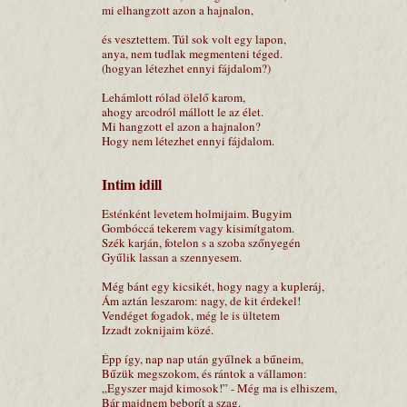
mi elhangzott azon a hajnalon,
és vesztettem. Túl sok volt egy lapon,
anya, nem tudlak megmenteni téged.
(hogyan létezhet ennyi fájdalom?)
Lehámlott rólad ölelő karom,
ahogy arcodról mállott le az élet.
Mi hangzott el azon a hajnalon?
Hogy nem létezhet ennyi fájdalom.
Intim idill
Esténként levetem holmijaim. Bugyim
Gombóccá tekerem vagy kisimítgatom.
Szék karján, fotelon s a szoba szőnyegén
Gyűlik lassan a szennyesem.
Még bánt egy kicsikét, hogy nagy a kupleráj,
Ám aztán leszarom: nagy, de kit érdekel!
Vendéget fogadok, még le is ültetem
Izzadt zoknijaim közé.
Épp így, nap nap után gyűlnek a bűneim,
Bűzük megszokom, és rántok a vállamon:
„Egyszer majd kimosok!” - Még ma is elhiszem,
Bár majdnem beborít a szag.