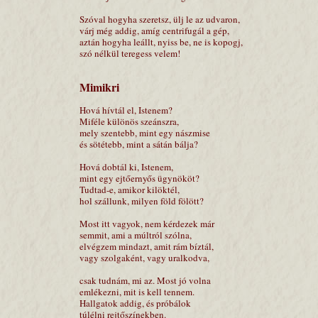
Szóval hogyha szeretsz, ülj le az udvaron,
várj még addig, amíg centrifugál a gép,
aztán hogyha leállt, nyiss be, ne is kopogj,
szó nélkül teregess velem!
Mimikri
Hová hívtál el, Istenem?
Miféle különös szeánszra,
mely szentebb, mint egy nászmise
és sötétebb, mint a sátán bálja?
Hová dobtál ki, Istenem,
mint egy ejtőernyős ügynököt?
Tudtad-e, amikor kilöktél,
hol szállunk, milyen föld fölött?
Most itt vagyok, nem kérdezek már
semmit, ami a múltról szólna,
elvégzem mindazt, amit rám bíztál,
vagy szolgaként, vagy uralkodva,
csak tudnám, mi az. Most jó volna
emlékezni, mit is kell tennem.
Hallgatok addig, és próbálok
túlélni rejtőszínekben.