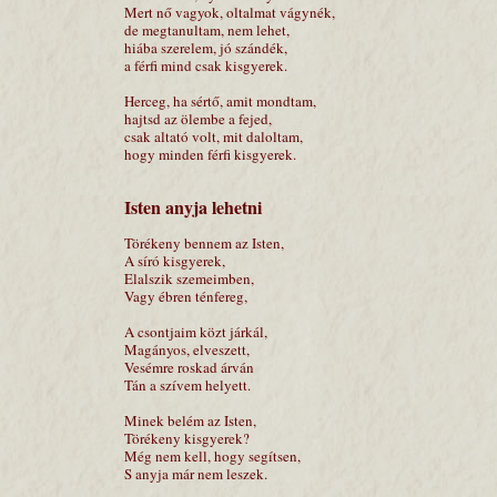
Mert nő vagyok, oltalmat vágynék,
de megtanultam, nem lehet,
hiába szerelem, jó szándék,
a férfi mind csak kisgyerek.
Herceg, ha sértő, amit mondtam,
hajtsd az ölembe a fejed,
csak altató volt, mit daloltam,
hogy minden férfi kisgyerek.
Isten anyja lehetni
Törékeny bennem az Isten,
A síró kisgyerek,
Elalszik szemeimben,
Vagy ébren ténfereg,
A csontjaim közt járkál,
Magányos, elveszett,
Vesémre roskad árván
Tán a szívem helyett.
Minek belém az Isten,
Törékeny kisgyerek?
Még nem kell, hogy segítsen,
S anyja már nem leszek.