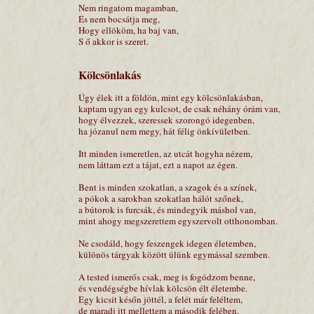
Nem ringatom magamban,
És nem bocsátja meg,
Hogy ellököm, ha baj van,
S ő akkor is szeret.
Kölcsönlakás
Úgy élek itt a földön, mint egy kölcsönlakásban,
kaptam ugyan egy kulcsot, de csak néhány órám van,
hogy élvezzek, szeressek szorongó idegenben,
ha józanul nem megy, hát félig önkívületben.
Itt minden ismeretlen, az utcát hogyha nézem,
nem láttam ezt a tájat, ezt a napot az égen.
Bent is minden szokatlan, a szagok és a színek,
a pókok a sarokban szokatlan hálót szőnek,
a bútorok is furcsák, és mindegyik máshol van,
mint ahogy megszerettem egyszervolt otthonomban.
Ne csodáld, hogy feszengek idegen életemben,
különös tárgyak között ülünk egymással szemben.
A tested ismerős csak, meg is fogódzom benne,
és vendégségbe hívlak kölcsön élt életembe.
Egy kicsit későn jöttél, a felét már feléltem,
de maradj itt mellettem a második felében.