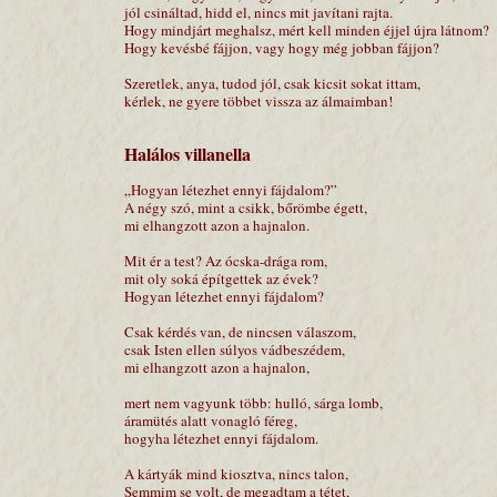
jól csináltad, hidd el, nincs mit javítani rajta.
Hogy mindjárt meghalsz, mért kell minden éjjel újra látnom?
Hogy kevésbé fájjon, vagy hogy még jobban fájjon?
Szeretlek, anya, tudod jól, csak kicsit sokat ittam,
kérlek, ne gyere többet vissza az álmaimban!
Halálos villanella
„Hogyan létezhet ennyi fájdalom?”
A négy szó, mint a csikk, bőrömbe égett,
mi elhangzott azon a hajnalon.
Mit ér a test? Az ócska-drága rom,
mit oly soká építgettek az évek?
Hogyan létezhet ennyi fájdalom?
Csak kérdés van, de nincsen válaszom,
csak Isten ellen súlyos vádbeszédem,
mi elhangzott azon a hajnalon,
mert nem vagyunk több: hulló, sárga lomb,
áramütés alatt vonagló féreg,
hogyha létezhet ennyi fájdalom.
A kártyák mind kiosztva, nincs talon,
Semmim se volt, de megadtam a tétet,