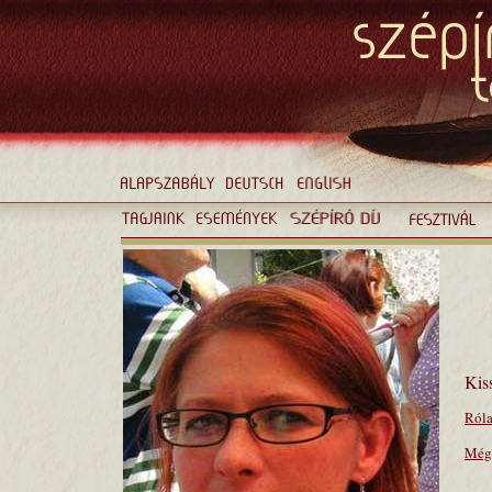
Kis
Róla
Még 