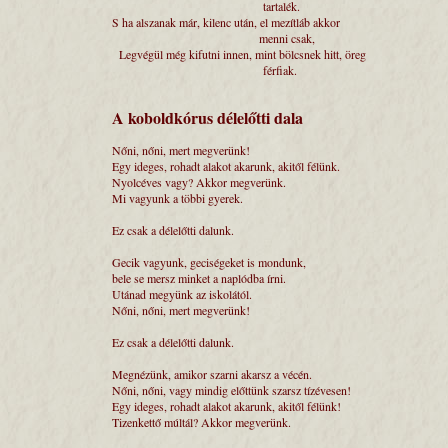
tartalék.
S ha alszanak már, kilenc után, el mezítláb 
menni csak,
Legvégül még kifutni innen, mint bölcsnek hi
férfiak.
A koboldkórus délelőtti dala
Nőni, nőni, mert megverünk!
Egy ideges, rohadt alakot akarunk, akitől félünk.
Nyolcéves vagy? Akkor megverünk.
Mi vagyunk a többi gyerek.
Ez csak a délelőtti dalunk.
Gecik vagyunk, geciségeket is mondunk,
bele se mersz minket a naplódba írni.
Utánad megyünk az iskolától.
Nőni, nőni, mert megverünk!
Ez csak a délelőtti dalunk.
Megnézünk, amikor szarni akarsz a vécén.
Nőni, nőni, vagy mindig előttünk szarsz tízévesen!
Egy ideges, rohadt alakot akarunk, akitől félünk!
Tizenkettő múltál? Akkor megverünk.