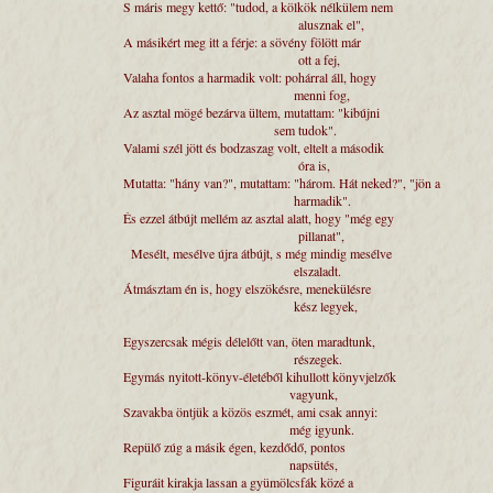
S máris megy kettő: "tudod, a kölkök nélkü
alusznak el",
A másikért meg itt a férje: a sövény fölött
ott a fej,
Valaha fontos a harmadik volt: pohárral áll,
menni fog,
Az asztal mögé bezárva ültem, mutattam: "ki
sem tudok".
Valami szél jött és bodzaszag volt, eltelt a 
óra is,
Mutatta: "hány van?", mutattam: "három. Hát ne
harmadik".
És ezzel átbújt mellém az asztal alatt, hogy 
pillanat",
Mesélt, mesélve újra átbújt, s még mindig 
elszaladt.
Átmásztam én is, hogy elszökésre, menekül
kész legyek,
Egyszercsak mégis délelőtt van, öten marad
részegek.
Egymás nyitott-könyv-életéből kihullott kön
vagyunk,
Szavakba öntjük a közös eszmét, ami csak a
még igyunk.
Repülő zúg a másik égen, kezdődő, pont
napsütés,
Figuráit kirakja lassan a gyümölcsfák közé