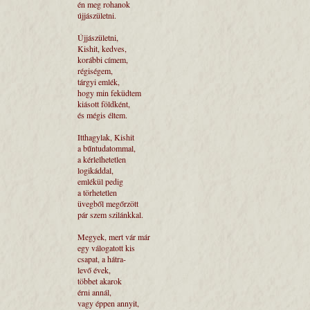
én meg rohanok
újjászületni.
Újjászületni,
Kishit, kedves,
korábbi címem,
régiségem,
tárgyi emlék,
hogy min feküdtem
kiásott földként,
és mégis éltem.
Itthagylak, Kishit
a bűntudatommal,
a kérlelhetetlen
logikáddal,
emlékül pedig
a törhetetlen
üvegből megőrzött
pár szem szilánkkal.
Megyek, mert vár már
egy válogatott kis
csapat, a hátra-
levő évek,
többet akarok
érni annál,
vagy éppen annyit,