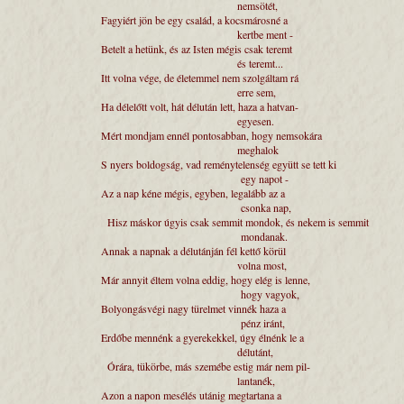
nemsötét,
Fagyiért jön be egy család, a kocsmárosné
kertbe ment -
Betelt a hetünk, és az Isten mégis csak ter
és teremt...
Itt volna vége, de életemmel nem szolgálta
erre sem,
Ha délelőtt volt, hát délután lett, haza a hat
egyesen.
Mért mondjam ennél pontosabban, hogy ne
meghalok
S nyers boldogság, vad reménytelenség együtt s
egy napot -
Az a nap kéne mégis, egyben, legalább az
csonka nap,
Hisz máskor úgyis csak semmit mondok, és n
mondanak.
Annak a napnak a délutánján fél kettő kör
volna most,
Már annyit éltem volna eddig, hogy elég is 
hogy vagyok,
Bolyongásvégi nagy türelmet vinnék haza
pénz iránt,
Erdőbe mennénk a gyerekekkel, úgy élnénk 
délutánt,
Órára, tükörbe, más szemébe estig már nem
lantanék,
Azon a napon mesélés utánig megtartana 