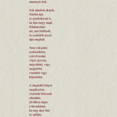
amennyit érek.
Sok mindent akarok,
felnőni újra
és gondolkozni is,
ha újra megy majd,
feltámasztani
azt, ami felébredt,
és csalódott arccal
újra meghalt.
Nem válogatni
eszközökben,
a jövőt uralni
végre egyszer,
megváltani, vagy
megjelölni
vizelettel vagy
képzelettel.
A lánglelkű hülyét
megdicsérni,
a korrekt bölcsnek
ellenállni,
jól titkon rúgni
a társadalmat,
ha meg akar ölni
és zabálni.