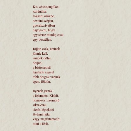
Kis vészcsengőket,
szirénákat
fogadni örökbe,
nevelni szépen,
gyerekzsivajban
hajtogatni, hogy
egyszerre mindig csak
egy beszéljen.
Jöjjön csak, aminek
jönnie kell,
aminek dőlni,
dőljön,
a biztosaknál
legalább eggyel
több dolgok vannak
égen, földön.
Ilyenek járnak
a fejemben, Kishit,
homokos, szomorú
síkra érni,
sietős léptekkel
átvágni rajta,
vagy megfutamodni
mint a férfi.