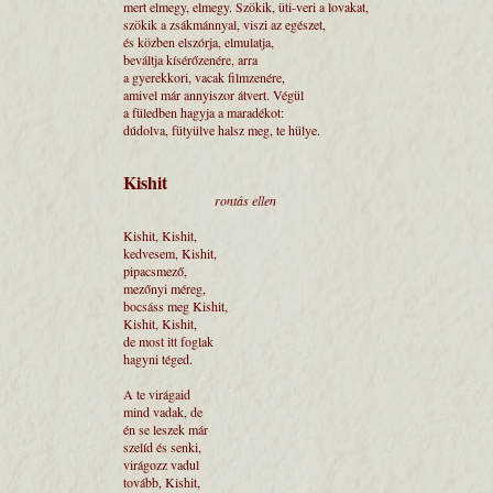
mert elmegy, elmegy. Szökik, üti-veri a lovakat,
szökik a zsákmánnyal, viszi az egészet,
és közben elszórja, elmulatja,
beváltja kísérőzenére, arra
a gyerekkori, vacak filmzenére,
amivel már annyiszor átvert. Végül
a füledben hagyja a maradékot:
dúdolva, fütyülve halsz meg, te hülye.
Kishit
rontás ellen
Kishit, Kishit,
kedvesem, Kishit,
pipacsmező,
mezőnyi méreg,
bocsáss meg Kishit,
Kishit, Kishit,
de most itt foglak
hagyni téged.
A te virágaid
mind vadak, de
én se leszek már
szelíd és senki,
virágozz vadul
tovább, Kishit,