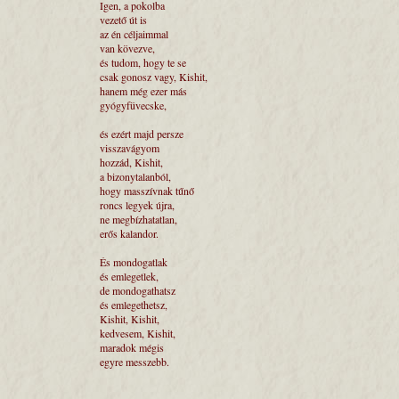
Igen, a pokolba
vezető út is
az én céljaimmal
van kövezve,
és tudom, hogy te se
csak gonosz vagy, Kishit,
hanem még ezer más
gyógyfüvecske,
és ezért majd persze
visszavágyom
hozzád, Kishit,
a bizonytalanból,
hogy masszívnak tűnő
roncs legyek újra,
ne megbízhatatlan,
erős kalandor.
És mondogatlak
és emlegetlek,
de mondogathatsz
és emlegethetsz,
Kishit, Kishit,
kedvesem, Kishit,
maradok mégis
egyre messzebb.