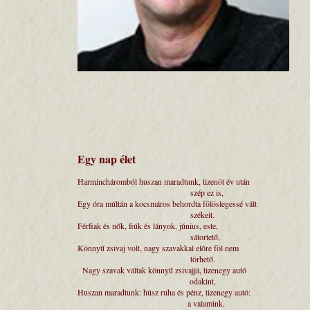
Egy nap élet
Harmincháromból huszan maradtunk, tizenöt 
szép ez is,
Egy óra múltán a kocsmáros behordta fölösleg
székeit.
Férfiak és nők, fiúk és lányok, június, este
sátortető,
Könnyű zsivaj volt, nagy szavakkal előre f
törhető.
Nagy szavak váltak könnyű zsivajjá, tizene
odakint,
Huszan maradtunk: húsz ruha és pénz, tizene
a valamink.