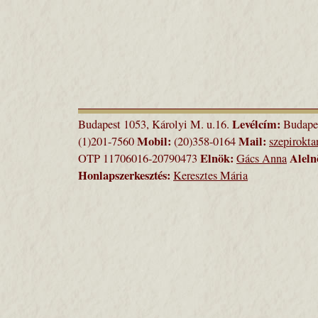
Levélcím:
Budapest 1053, Károlyi M. u.16.
Budapes
Mobil:
Mail:
(1)201-7560
(20)358-0164
szepirokt
Elnök:
Aleln
OTP 11706016-20790473
Gács Anna
Honlapszerkesztés:
Keresztes Mária