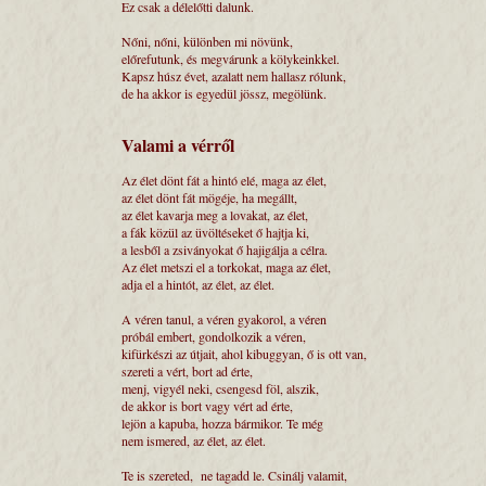
Ez csak a délelőtti dalunk.
Nőni, nőni, különben mi növünk,
előrefutunk, és megvárunk a kölykeinkkel.
Kapsz húsz évet, azalatt nem hallasz rólunk,
de ha akkor is egyedül jössz, megölünk.
Valami a vérről
Az élet dönt fát a hintó elé, maga az élet,
az élet dönt fát mögéje, ha megállt,
az élet kavarja meg a lovakat, az élet,
a fák közül az üvöltéseket ő hajtja ki,
a lesből a zsiványokat ő hajigálja a célra.
Az élet metszi el a torkokat, maga az élet,
adja el a hintót, az élet, az élet.
A véren tanul, a véren gyakorol, a véren
próbál embert, gondolkozik a véren,
kifürkészi az útjait, ahol kibuggyan, ő is ott van,
szereti a vért, bort ad érte,
menj, vigyél neki, csengesd föl, alszik,
de akkor is bort vagy vért ad érte,
lejön a kapuba, hozza bármikor. Te még
nem ismered, az élet, az élet.
Te is szereted, ne tagadd le. Csinálj valamit,