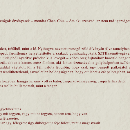
azságok érvényesek – mondta Chan Chu. – Ám aki szenved, az nem tud igazságo
tt, tréfából, mint a ló. Nyihogva nevetett recsegő zöld díványán ülve (amelyben
epedt farostlemez helyettesítette a szakadt gumiszalagokat), SZTK-szemüvegéve
: tüdejéből nyerítve préselte ki a levegőt – kehes öreg fujtatóhoz hasonló hango
zák, abban a karcos orosz filmben, aki fontos üzenetével, a golyózáporban szőré
arddal vágtatott föl a Téli palota lépcsőin, hogy csak úgy pengett patkójától 
tt rendíthetetlenül, eszméletlen boldogságában, hogy ott lehet a cár palotájában, a
 kezében, hangja harsány volt és bátor, csupa közönségesség, csupa férfias derű.
as mellei hullámoztak, mint a tenger.
igyelmeztetés.
gy mit tegyen, vagy mit ne tegyen, hanem arra, hogy van.
a létezésére.
t az ágy, lélegzete úgy dübörgött a feje fölött, mint a magasvasút.