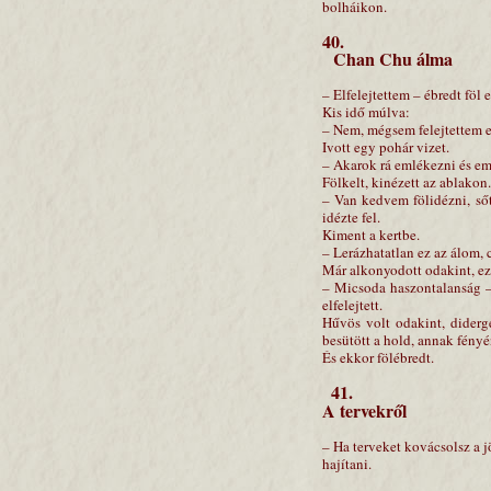
bolháikon.
40.
Chan Chu álma
– Elfelejtettem – ébredt föl
Kis idő múlva:
– Nem, mégsem felejtettem e
Ivott egy pohár vizet.
– Akarok rá emlékezni és em
Fölkelt, kinézett az ablakon.
– Van kedvem fölidézni, sőt
idézte fel.
Kiment a kertbe.
– Lerázhatatlan ez az álom, 
Már alkonyodott odakint, e
– Micsoda haszontalanság –
elfelejtett.
Hűvös volt odakint, diderge
besütött a hold, annak fényé
És ekkor fölébredt.
41.
A tervekről
– Ha terveket kovácsolsz a j
hajítani.