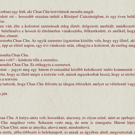
torban) egy férfi, aki Chan Chu testvérének mondta magát.
ott ott – hosszabb utazásra indult a Középső Császárságban, és egy éven belü
ése.
 várt, élte a kolostori szerzetesek rideg életét, dolgozott, meditált, imádkozott
 belefáradva a hosszú és értelmetlen várakozásba, fölkerekedett, és anélkül, hog
lna, elment.
ostorba Chan Chu. Az egyik szerzetes izgatottan közölte vele, hogy egy illető, ak
, épp az előző napon, egy évi várakozás után, elhagyta a kolostort, de esetleg mé
 mondta Chan Chu.
os volt? – kérdezte tőle a szerzetes.
ondta Chan Chu. És otthagyta a szerzetest.
zerint – jegyzi meg egy három évszázaddal később keletkezett tudós kommentár 
tte, hogy az illető mégis a testvére volt, mások ragaszkodtak hozzá, hogy az utols
 a testvére.
z tartozik, hogy Chan Chu fölvette az idegen öltözékét, melyet az véletlenül vag
járt.
han Chu. A kutya sánta volt, hosszúkás, alacsony, és olyan színű, mint az epebajo
n Chu magához vette. Sohasem verte meg, de nem is simogatta. Három lépé
te Chan Chut, mint az árnyéka, ahová ment, mindenhová.
s etette, abba többször is beleharapott, és annak az ágyában aludt, megosztoztak 