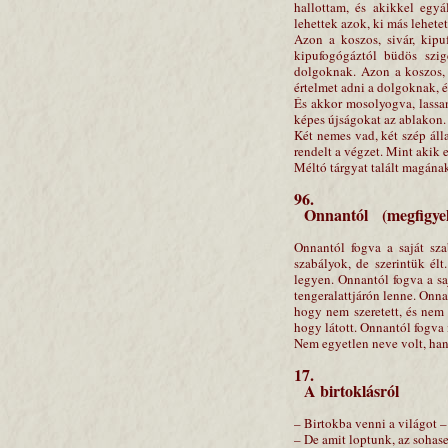
hallottam, és akikkel egy
lehettek azok, ki más lehet
Azon a koszos, sivár, kipu
kipufogógáztól büdös szig
dolgoknak. Azon a koszos, 
értelmet adni a dolgoknak, é
És akkor mosolyogva, lassan 
képes újságokat az ablakon.
Két nemes vad, két szép áll
rendelt a végzet. Mint akik 
Méltó tárgyat talált magána
96.
Onnantól (megfigyel
Onnantól fogva a saját sz
szabályok, de szerintük é
legyen. Onnantól fogva a sa
tengeralattjárón lenne. Onnan
hogy nem szeretett, és nem s
hogy látott. Onnantól fogva
Nem egyetlen neve volt, han
17.
A birtoklásról
– Birtokba venni a világot 
– De amit loptunk, az sohase