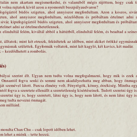
általán nem akartam megismerkedni, és valamiből mégis rájöttem, hogy csak t
ett volna rajtatok kívül azon a nyomorult buszpályaudvaron?
fogógáztól büdös szigeten, ahol annyiszor megfordultam. Azon a koszos, sivár
eten, ahol annyiszor megfordultam, nézelődtem és próbáltam értelmet adni 
sivár, kipufogógáztól büdös szigeten, ahol annyiszor megfordultam és próbálta
rtelmet adni az értelmezhetetlennek.
elindultál felém, kiváltál abból a háttérből, elindultál felém, és beadtad a színe
at, álltatok; mint két etruszk, feküdtetek az időben, mint akiket örökké egymásna
egymásnak születtek. Egyformák voltatok, mint két kagyló, két kavics, két madár.
k – kezdődhetett a rombolás.
és)
abályai szerint élt. Ugyan nem tudta volna megfogalmazni, hogy mik is ezek 
lt. Onnantól fogva senki és semmi nem akadályozhatta meg abban, hogy önmag
ját szemével látott. Furcsa élmény volt. Fényrögök, könny, érzékiség. Mintha eg
tól fogva a szeretete ellenállt a szeretetlenség kísértéseinek. Tudott szeretni úgy is
zeretni úgy is, hogy szeretett, látni úgy is, hogy nem látott, és nem látni úgy is
 meg tudta nevezni önmagát.
em milliárd.
– mondta Chan Chu – csak lopott időben lehet.
m lehet a miénk – tette hozzá.