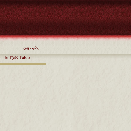
s
Ir(T)áS Tábor