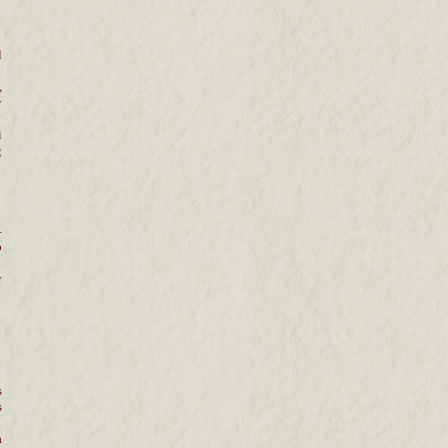
l
,
y
i
g
–
ó
y
s
s
a