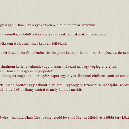
 egy reggel Chan Chu a gyékényén –, elfelejtettem az álmomat.
l – mondta, és fölült a fekvőhelyén –, csak nem akarok emlékezni rá.
lékszem is rá, csak nincs kedvem felidézni.
, azt hiszem, ha fölidézném, tüstént jobb kedvem lenne – morfondírozott, de ne
csinálnom kellene valamit, vagy visszaemlékezni rá, vagy végleg elfelejteni.
zen Chan Chu nagyon meglepődött.
 dohogott magában – az egész napot egy olyan álommal eltölteni, amit az embe
tt, hiába borított egy takarót a vállára, úgyhogy visszament a szobájába, ahov
nél kibetűzött néhány szutrát és mély álomba merült.
övőre – mondta Chan Chu –, sose feledd levenni őket az üllőről és a többi terv köz