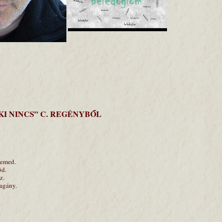
KI NINCS” C. REGÉNYBŐL
lemed.
öd.
z.
agány.