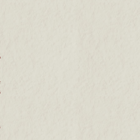
m
r
á
é