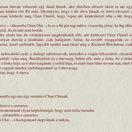
en durván válaszolt egy fiatal fiúnak, akit életében először látott és aki eg
n kérdést tett föl neki. Olyannyira, hogy a fiú sírva fakadt, és futva távozott 
atosan kérdezte meg Chan Chutól, hogy vajon mit kérdezhetett tőle a fiú, hog
va – válaszolta Chan Chu –, és ez a fiú pár nap múlva vissza fog jönni, be fog álln
retek, ha én már nem leszek.
Chu utóda lett, de valahányszor megkérdezték tőle, mit kérdezett Chan Chutól é
olyan durván a kérdésére, csak hallgatott. Aztán, ha tovább nyaggatták, ez 
ster, kinél szelídebb, lágyabb tanítót nem látott még a Középső Birodalom, csa
n kifröcskölő nyál, a dadogó szitokszavak, melyeket a száján kibocsátott, olyano
zólalt volna meg. Kettéhasított ez a durvaság, belém állt, mint a tüske. Ez a tüsk
a tüske héja, az ő durvaságának a szelíd héja, és ezért nem lehet nevem sem, mert 
 vagyok minden szelídségemmel az ő durvasága.
után, hogy A durva.
ondta egyszer egy szerzetes Chan Chunak.
kozva a szerzetes.
nem mondanál olyan képtelenséget, hogy nem tudsz hazudni.
 erősködött a szerzetes.
hu –, a hazugságaid megvárnak a sarkon.