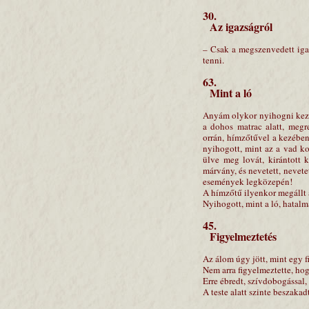
30.
Az igazságról
– Csak a megszenvedett ig
tenni.
63.
Mint a ló
Anyám olykor nyihogni kezde
a dohos matrac alatt, megr
orrán, hímzőtűvel a kezében
nyihogott, mint az a vad ko
ülve meg lovát, kirántott k
márvány, és nevetett, nevete
események legközepén!
A hímzőtű ilyenkor megállt a
Nyihogott, mint a ló, hatalm
45.
Figyelmeztetés
Az álom úgy jött, mint egy f
Nem arra figyelmeztette, ho
Erre ébredt, szívdobogással, 
A teste alatt szinte beszakad