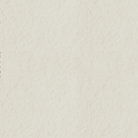
t
,
l
n
n
a
z