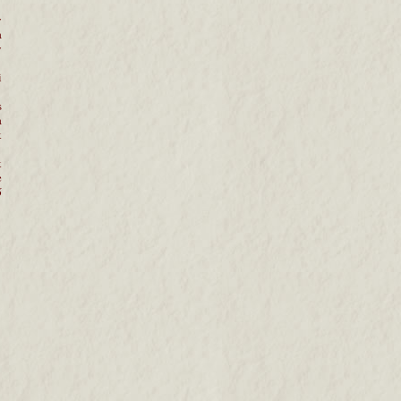
y
a
y
i
s
a
k
k
e
ő