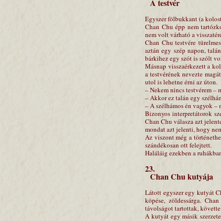
A testvér
Egyszer fölbukkant (a kolos
Chan Chu épp nem tartózkod
nem volt várható a visszatér
Chan Chu testvére türelmesen
aztán egy szép napon, talán
bárkihez egy szót is szólt vo
Másnap visszaérkezett a kol
a testvérének nevezte magát
utol is lehetne érni az úton.
– Nekem nincs testvérem –
– Akkor ez talán egy szélhám
– A szélhámos én vagyok – m
Bizonyos interpretátorok s
Chan Chu válasza azt jelente
mondat azt jelenti, hogy nem
Az viszont még a történethe
szándékosan ott felejtett.
Haláláig ezekben a ruhákban 
23.
Chan Chu kutyája
Látott egyszer egy kutyát C
köpése, zöldessárga. Cha
távolságot tartottak, követ
A kutyát egy másik szerzete