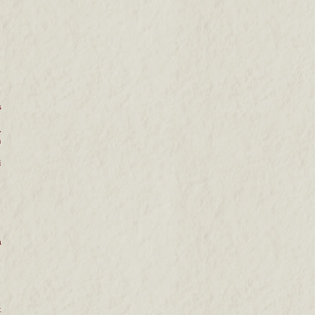
s
.
n
i
a
t