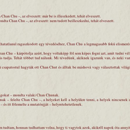
Chan Chu –, az elveszett: már be is illeszkedett, tehát elveszett.
dta Chan Chu –, az elveszett: nem tudott beilleszkedni, tehát elveszett.
ríthatatlanul ragaszkodott egy tévedéséhez, Chan Chu a legmagasabb fokú elismeré
an Chu – kárpótolja azért, hogy voltaképp föl sem képes fogni azt, amit tudni vél
is tudja. Tehát többet tud nálunk. Mi tévedünk, akiknek igazunk van, és neki va
 csapatostul hagyták ott Chan Chut és álltak be máshová vagy választottak világ
olgokat – mondta valaki Chan Chunak.
ak – felelte Chan Chu –, a helyeket kell a helyükre tenni, a helyek nincsenek 
 és itt fölemelte a mutatóujját – helyretehetetlenek.
em tudtam, honnan tudhattam volna, hogy ti vagytok azok, akikről napok óta annyi