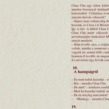
Chan Chu egy ízben különös
minden bizonnyal ártalmatla
kolostorból. Cellatársa óv
ennyire durván válaszolt?
– Sajnos nem voltam elég dur
hozzám, és ő lesz a ti Meste
Így is lett. A fiúból Chan 
Chan Chu miért válaszolt 
névtelenségbe burkolózó Me
ennyit mondott:
– Rám rivalló arca, a szájá
voltak, mintha a természet s
vagyok én, semmi több, csak 
bennem él tovább, én magam
S a névtelent úgy hívták ez
10.
A hazugságról
– Én nem tudok hazudni – m
– Kár – mondta Chan Chu.
– De mért? – kérdezte csodál
– Mert ha hazudni tudnál, 
– De én tényleg nem tudok! –
– Mindegy – mondta Chan C
19.