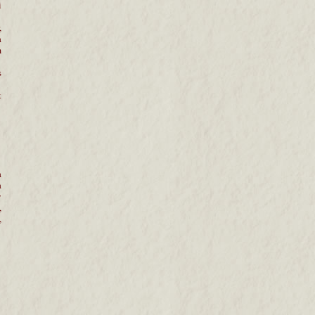
i
,
a
m
s
k
a
a
y
,
,