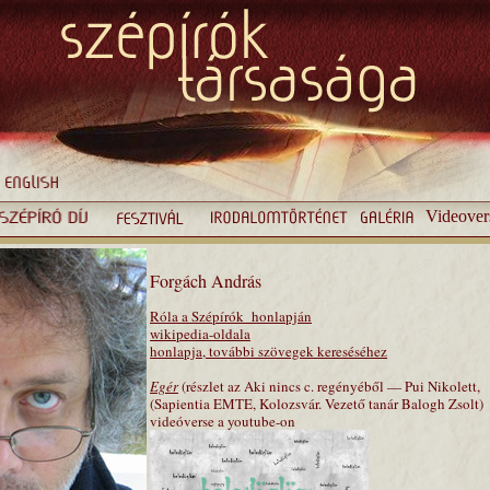
Videover
Forgách András
Róla a Szépírók honlapján
wikipedia-oldala
honlapja, további szövegek kereséséhez
Egér
(részlet az Aki nincs c. regényéből — Pui Nikolett,
(Sapientia EMTE, Kolozsvár. Vezető tanár Balogh Zsolt)
videóverse a youtube-on