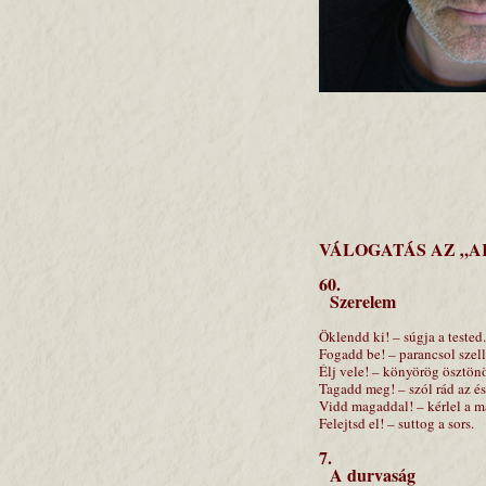
VÁLOGATÁS AZ „A
60.
Szerelem
Öklendd ki! – súgja a tested.
Fogadd be! – parancsol szel
Élj vele! – könyörög ösztön
Tagadd meg! – szól rád az és
Vidd magaddal! – kérlel a m
Felejtsd el! – suttog a sors.
7.
A durvaság