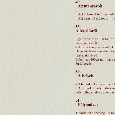
49.
Az utánzásról
– Aki utánozni tud – mondta 
– Aki nem tud utánozni – mon
53.
A tévedésről
Egy szerzetesről, aki tánto
hangján beszélt.
– Az érzés ereje – mondta Ch
De az érzés ereje révén még
igaza, aki téved.
Ebben az időben tanítványai
foglalkozást.
89.
A helyek
– A helyükre kell tenni a d
– A dolgok a helyükön vann
helyükön, a helyek azonban –
91.
Pályaudvar
Ti voltatok a szépség. Én n