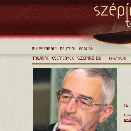
Bo
Élet
tová