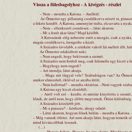
Vissza a fülesbagolyhoz - A kivégzés - részlet
– Nem – mondta a Katona. – Anélkül.
Az Őrmester egy pillanatig csodálkozva nézett rá, pimasz c
a fekete kendőt. A Katona, amennyire tudta, elcsavarta a nyaká
– Nem – ellenkezett csendesen –, látni akarom.
– Mi a fenét akar látni? Majd később.
A Katonának elég nehezére esett a mozgás, csak a nyaka for
magán csodálkozva, leengedte a kezét.
A Százados távolabb, a szürkére vakolt fal mellett állt, hátt
Az Őrmester odakiáltott neki:
– Nem engedi, hogy bekössem a szemét.
A Százados nem fordult meg, csak felemelte egy kicsit a fejét
– Hogyhogy nem engedi?
– Azt mondja, látni akarja.
– Maga mit tárgyal vele? Szabadságon van? Az Őrmester 
amikor elmozdult, öklével az arcába ütött.
– Nem hallottad? – mondta oktatóan. –Nem vagyok szaba
A Katona egy kicsit elszédült.
– Arról volt szó – kezdte, és miután kinyitotta a szemét, 
lőnek, de arról nem, hogy előtte megvernek. Óriási különbség.
A Százados közelebb jött.
– Mi a panasza? – kérdezte, ahogy odaért.
– Látni akarom, hogyan lőnek belém – mondta a Katona. 
– Még vannak ötletei. Azt nem akarja látni, hogyan temetik el?
mind kíváncsibbak lesznek.
(…)
– Hagyja békén. Hagyja, ha így akarja. Mindössze pár 