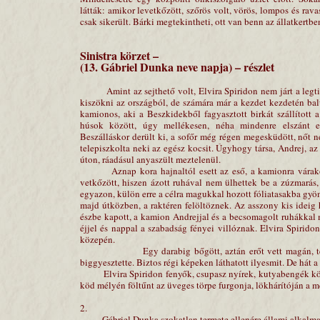
látták: amikor levetkőzött, szőrös volt, vörös, lompos és ra
csak sikerült. Bárki megtekintheti, ott van benn az állatkertbe
Sinistra körzet –
(13. Gábriel Dunka neve napja) – részlet
Amint az sejthető volt, Elvira Spiridon nem járt a legtis
kiszökni az országból, de számára már a kezdet kezdetén ba
kamionos, aki a Beszkidekből fagyasztott birkát szállított
húsok között, úgy mellékesen, néha mindenre elszánt e
Beszálláskor derült ki, a sofőr még régen megesküdött, nőt 
telepiszkolta neki az egész kocsit. Úgyhogy társa, Andrej, az
úton, ráadásul anyaszült meztelenül.
Aznap kora hajnaltól esett az eső, a kamionra várakoz
vetkőzött, hiszen ázott ruhával nem ülhettek be a zúzmarás, 
egyazon, külön erre a célra magukkal hozott fóliatasakba gyö
majd útközben, a raktéren felöltöznek. Az asszony kis ideig
észbe kapott, a kamion Andrejjal és a becsomagolt ruhákkal m
éjjel és nappal a szabadság fényei villóznak. Elvira Spirido
közepén.
Egy darabig bőgött, aztán erőt vett magán, tépett e
biggyesztette. Biztos régi képeken láthatott ilyesmit. De hát a
Elvira Spiridon fenyők, csupasz nyírek, kutyabengék között
köd mélyén föltűnt az üveges törpe furgonja, lökhárítóján a 
2.
Gábriel Dunka szokatlan termete ellenére állami alkalmazo