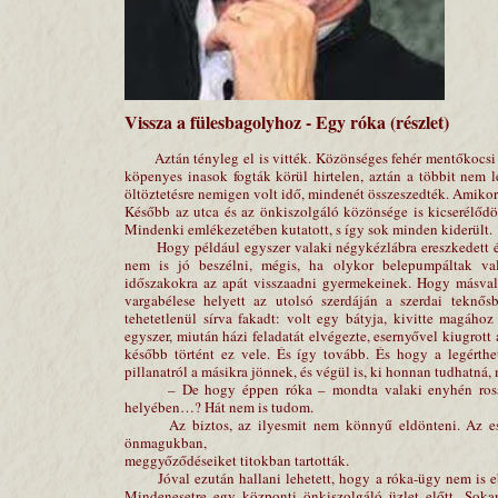
Vissza a fülesbagolyhoz - Egy róka (részlet)
Aztán tényleg el is vitték. Közönséges fehér mentőkocsi é
köpenyes inasok fogták körül hirtelen, aztán a többit nem le
öltöztetésre nemigen volt idő, mindenét összeszedték. Amiko
Később az utca és az önkiszolgáló közönsége is kicserélődött
Mindenki emlékezetében kutatott, s így sok minden kiderült.
Hogy például egyszer valaki négykézlábra ereszkedett és 
nem is jó beszélni, mégis, ha olykor belepumpáltak va
időszakokra az apát visszaadni gyermekeinek. Hogy másvala
vargabélese helyett az utolsó szerdáján a szerdai teknősb
tehetetlenül sírva fakadt: volt egy bátyja, kivitte magáh
egyszer, miután házi feladatát elvégezte, esernyővel kiugrott
később történt ez vele. És így tovább. És hogy a legérth
pillanatról a másikra jönnek, és végül is, ki honnan tudhatná
– De hogy éppen róka – mondta valaki enyhén rosszal
helyében…? Hát nem is tudom.
Az biztos, az ilyesmit nem könnyű eldönteni. Az esemé
önmagukban,
meggyőződéseiket titokban tartották.
Jóval ezután hallani lehetett, hogy a róka-ügy nem is eb
Mindenesetre egy központi önkiszolgáló üzlet előtt. Soka