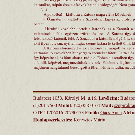
katonákat, talpán érezte a kövek hajnali hidegségét. Nem gon
(…)
– A pokolba! – kiáltotta a Katona maga elé, a köveknek.
– Őrmester! – kiáltotta a Százados. Hagyja az utolsó per
percet.
Hátulról közelebb jöttek a katonák, és a Katonát a fal 
valaminek a fala, egészen szürke és üres. A Katona úgy á
felsorakozó katonák felé. A Százados a katonák mögé állt, s a
akit ilyen furcsán, nyíltan, saját szeme láttára le kellett ölni. 
A Katona előrenézett – az alacsony fal mögött világos vol
kattanást. A csövekben hunyorgató szemeket látott. Látta a Sz
így képzelte el, és látni akarta, tudja-e. Ebben a csendben úg
a felhők képével, megmozdultak a vizek. Fehéren világított a
majdnem hangtalanul becsorgott a fülein, és nem tudta, meddig
Levélcím:
Budapest 1053, Károlyi M. u.16.
Budapes
Mobil:
Mail:
(1)201-7560
(20)358-0164
szepirokt
Elnök:
Aleln
OTP 11706016-20790473
Gács Anna
Honlapszerkesztés:
Keresztes Mária