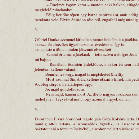
– Türelmét fogom kérni – mondta neki halkan, elfogódot
megfelelő ruhadarabot.
Félig kettőbe tépett egy barna papírzsákot, amit addig a 
betakarta vele. Elvira Spiridon réseiből, zugaiból még mindig 
3.
Gábriel Dunka szemmel láthatóan hamar belefáradt a játékba. 
az esze, és elnézően figyelmeztette tévedéseire. Így is
aznap este a törpe minden játszmát elveszített.
– Semmi értelme a játéknak – tette szóvá a dolgot Jean T
mi bajod?
– Remélem, őszintén érdeklődsz, s akkor én sem hallgato
jelenteni kellene valamit.
– Bennfentes vagy, magad is megteheted&hellip
– Most azonnal Sinistrára kellene utazni a hírrel, márpedi
A dolog sürgős: határátlépési ügy.
– Jó, majd gondolkozom.
– Nem majd, hanem most. Az illető nagyon rosszban sántikál
műhelyben. Tegyél valamit, hogy azonnal vigyék onnan.
4.
Dobrinban Elvira Spiridont legutoljára Géza Kökény látta. 
mindig attól tartana, a szomszédok figyelik, az asszony n
baktatott elő a törpe műhelyéből, a szobor mellett várakozó ter