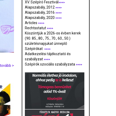
XV. Szépíró Fesztivál
>>>>
Alapszabály, 2012
>>>>
Alapszabály, 2016
>>>>
Alapszabály, 2020
>>>>
Articles
>>>>
Rechtsstatut
>>>>
Köszöntjük a 2026-os évben kerek
(90. 85., 80., 75., 70., 60., 50.)
születésnapjukat ünneplő
Szépírókat
>>>>
Adatkezelési tájékoztató és
szabályzat
>>>
>
Szépírók szociális szabályzata
>>>>
tovább >