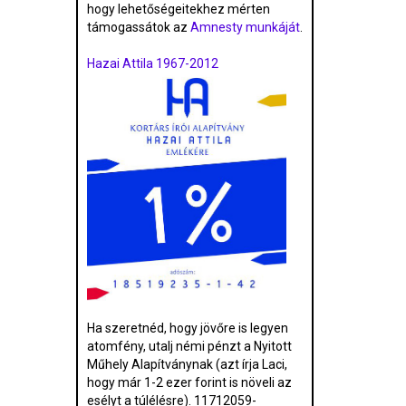
hogy lehetőségeitekhez mérten
támogassátok az
Amnesty munkáját
.
Hazai Attila 1967-2012
Ha szeretnéd, hogy jövőre is legyen
atomfény, utalj némi pénzt a Nyitott
Műhely Alapítványnak (azt írja Laci,
hogy már 1-2 ezer forint is növeli az
esélyt a túlélésre). 11712059-