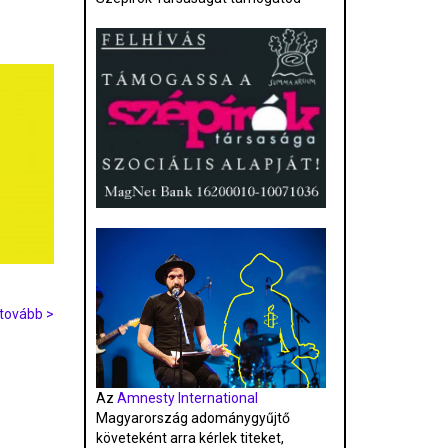
tovább >
Az
Amnesty International
Magyarország adománygyűjtő
követeként arra kérlek titeket,