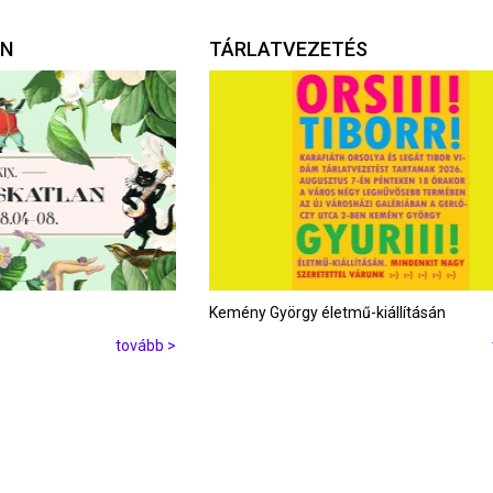
AN
TÁRLATVEZETÉS
Kemény György életmű-kiállításán
tovább >