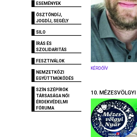
ESEMÉNYEK
ÖSZTÖNDÍJ,
JOGDÍJ, SEGÉLY
SILO
ÍRÁS ÉS
SZOLIDARITÁS
FESZTIVÁLOK
KÉRDŐÍV
NEMZETKÖZI
EGYÜTTMŰKÖDÉS
SZÍN SZÉPÍRÓK
10. MÉZESVÖLGYI
TÁRSASÁGA NŐI
ÉRDEKVÉDELMI
FÓRUMA