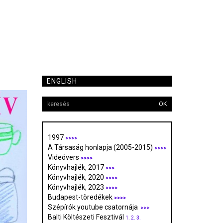
ENGLISH
OK
1997
>>>>
A Társaság honlapja (2005-2015)
>>>>
Videóvers
>>>>
Könyvhajlék, 2017
>>>
Könyvhajlék, 2020
>>>>
Könyvhajlék, 2023
>>>>
Budapest-töredékek
>>>>
Szépírók youtube csatornája
>>>
Balti Költészeti Fesztivál
1.
2.
3.