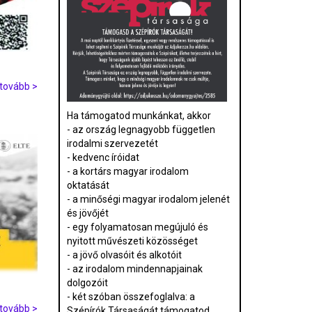
tovább >
Ha támogatod munkánkat, akkor
- az ország legnagyobb független
irodalmi szervezetét
- kedvenc íróidat
- a kortárs magyar irodalom
oktatását
- a minőségi magyar irodalom jelenét
és jövőjét
- egy folyamatosan megújuló és
nyitott művészeti közösséget
- a jövő olvasóit és alkotóit
- az irodalom mindennapjainak
dolgozóit
- két szóban összefoglalva: a
tovább >
Szépírók Társaságát támogatod