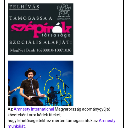
Az
Amnesty International
Magyarország adománygyűjtő
követeként arra kérlek titeket,
hogy lehetőségeitekhez mérten támogassátok az
Amnesty
munkáját
.