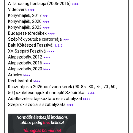
A Társaság honlapja (2005-2015)
>>>>
Videóvers
>>>>
Könyvhajlék, 2017
>>>
Könyvhajlék, 2020
>>>>
Könyvhajlék, 2023
>>>>
Budapest-töredékek
>>>>
Szépírók youtube csatornája
>>>
Balti Költészeti Fesztivál
1.
2.
3.
XV. Szépíró Fesztivál
>>>>
Alapszabály, 2012
>>>>
Alapszabály, 2016
>>>>
Alapszabály, 2020
>>>>
Articles
>>>>
Rechtsstatut
>>>>
Köszöntjük a 2026-os évben kerek (90. 85., 80., 75., 70., 60.,
50.) születésnapjukat ünneplő Szépírókat
>>>>
Adatkezelési tájékoztató és szabályzat
>>>
>
Szépírók szociális szabályzata
>>>>