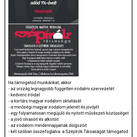
Ha támogatod munkánkat, akkor
- az ország legnagyobb független irodalmi szervezetét
- kedvenc íróidat
- a kortárs magyar irodalom oktatását
- a minőségi magyar irodalom jelenét és jövőjét
- egy folyamatosan megújuló és nyitott művészeti közösséget
- a jövő olvasóit és alkotóit
- az irodalom mindennapjainak dolgozóit
- két szóban összefoglalva: a Szépírók Társaságát támogatod