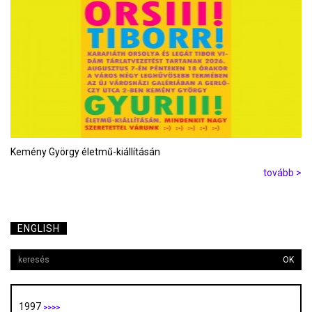
Kemény György életmű-kiállításán
tovább >
ENGLISH
OK
1997
>>>>