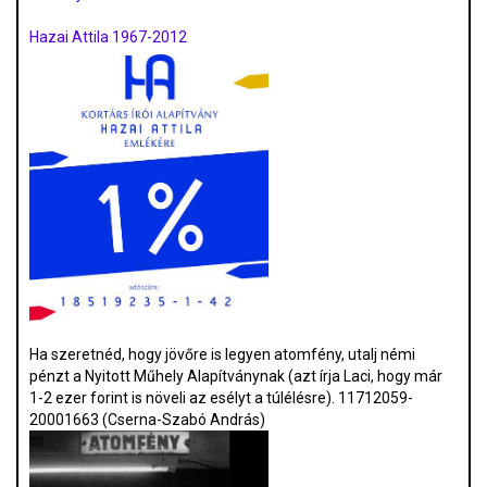
Hazai Attila 1967-2012
Ha szeretnéd, hogy jövőre is legyen atomfény, utalj némi
pénzt a Nyitott Műhely Alapítványnak (azt írja Laci, hogy már
1-2 ezer forint is növeli az esélyt a túlélésre). 11712059-
20001663 (Cserna-Szabó András)