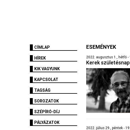
ESEMÉNYEK
CÍMLAP
2022. augusztus 1., hétfő -
HÍREK
Kerek születésna
KIK VAGYUNK
KAPCSOLAT
TAGSÁG
SOROZATOK
SZÉPÍRÓ-DÍJ
PÁLYÁZATOK
2022. július 29., péntek - 1