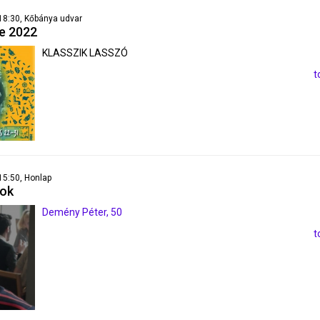
- 18:30, Kőbánya udvar
e 2022
KLASSZIK LASSZÓ
t
 15:50, Honlap
pok
Demény Péter, 50
t