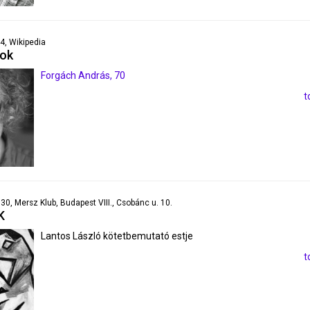
44, Wikipedia
pok
Forgách András, 70
t
9:30, Mersz Klub, Budapest VIII., Csobánc u. 10.
K
Lantos László kötetbemutató estje
t