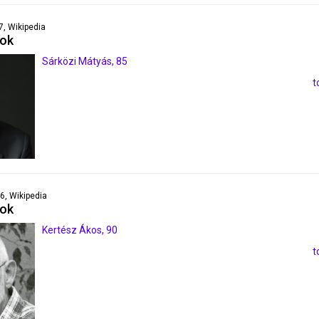
47, Wikipedia
pok
Sárközi Mátyás, 85
t
46, Wikipedia
pok
Kertész Ákos, 90
t