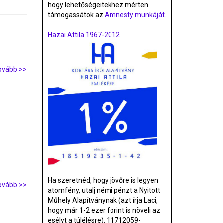
hogy lehetőségeitekhez mérten
támogassátok az
Amnesty munkáját
.
Hazai Attila 1967-2012
ovább >>
Ha szeretnéd, hogy jövőre is legyen
ovább >>
atomfény, utalj némi pénzt a Nyitott
Műhely Alapítványnak (azt írja Laci,
hogy már 1-2 ezer forint is növeli az
esélyt a túlélésre). 11712059-