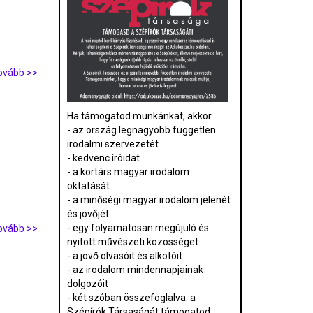
ovább >>
Ha támogatod munkánkat, akkor
- az ország legnagyobb független
irodalmi szervezetét
- kedvenc íróidat
- a kortárs magyar irodalom
oktatását
- a minőségi magyar irodalom jelenét
és jövőjét
- egy folyamatosan megújuló és
ovább >>
nyitott művészeti közösséget
- a jövő olvasóit és alkotóit
- az irodalom mindennapjainak
dolgozóit
- két szóban összefoglalva: a
Szépírók Társaságát támogatod