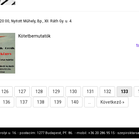
20:00, Nyitott Műhely, Bp., XII. Ráth Gy. u. 4.
Kötetbemutatók
t
126
127
128
129
130
131
132
133
136
137
138
139
140
...
Következő »
rolyi u. 16. - postacím: 1277 Budapest, Pf. 86. - mobil: +36 20 286 95 15 - szepirokt