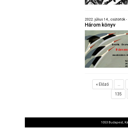
2022. július 14., csütörtök - 
Három könyv
« Előző
...
135
1053 Budapest, Ká