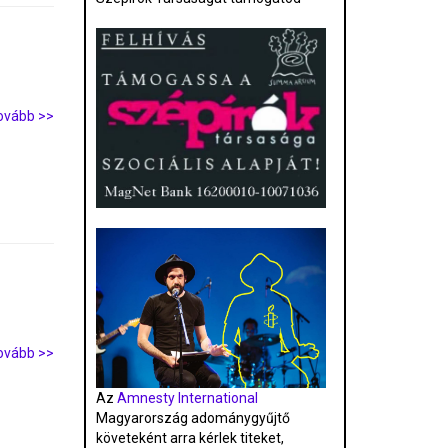
ovább >>
ovább >>
Az
Amnesty International
Magyarország adománygyűjtő
követeként arra kérlek titeket,