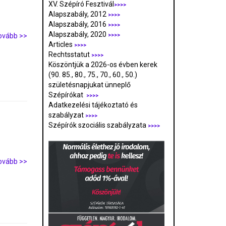
XV. Szépíró Fesztivál
>>>>
Alapszabály, 2012
>>>>
Alapszabály, 2016
>>>>
Alapszabály, 2020
ovább >>
>>>>
Articles
>>>>
Rechtsstatut
>>>>
Köszöntjük a 2026-os évben kerek
(90. 85., 80., 75., 70., 60., 50.)
születésnapjukat ünneplő
Szépírókat
>>>>
Adatkezelési tájékoztató és
szabályzat
>>>
>
Szépírók szociális szabályzata
>>>>
ovább >>