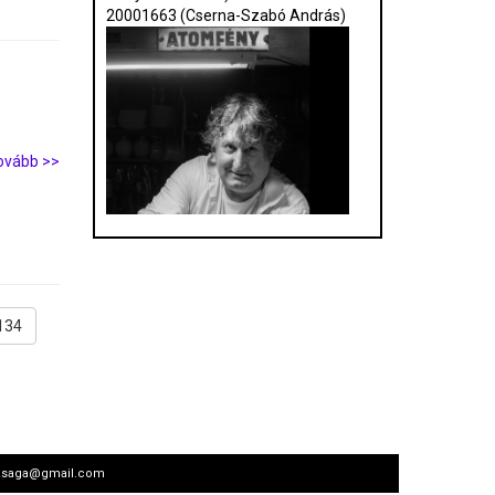
20001663 (Cserna-Szabó András)
ovább >>
134
arsasaga@gmail.com