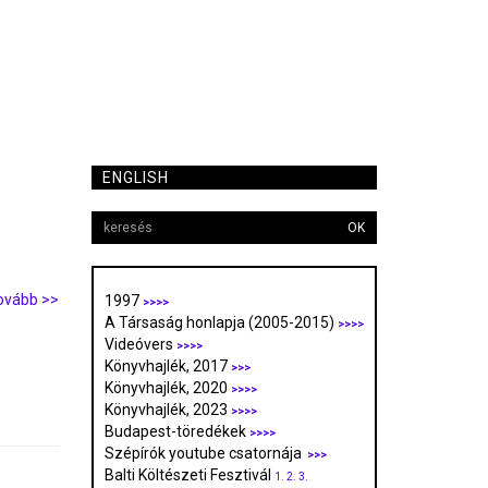
ENGLISH
OK
ovább >>
1997
>>>>
A Társaság honlapja (2005-2015)
>>>>
Videóvers
>>>>
Könyvhajlék, 2017
>>>
Könyvhajlék, 2020
>>>>
Könyvhajlék, 2023
>>>>
Budapest-töredékek
>>>>
Szépírók youtube csatornája
>>>
Balti Költészeti Fesztivál
1.
2.
3.