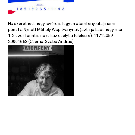
Ha szeretnéd, hogy jövőre is legyen atomfény, utalj némi
pénzt a Nyitott Műhely Alapítványnak (azt írja Laci, hogy már
1-2 ezer forint is növeli az esélyt a túlélésre). 11712059-
20001663 (Cserna-Szabó András)