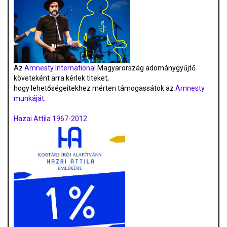
Az
Amnesty International
Magyarország adománygyűjtő
követeként arra kérlek titeket,
hogy lehetőségeitekhez mérten támogassátok az
Amnesty
munkáját
.
Hazai Attila 1967-2012