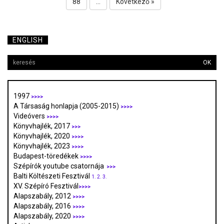
88
...
Következő »
ENGLISH
OK
1997
>>>>
A Társaság honlapja (2005-2015)
>>>>
Videóvers
>>>>
Könyvhajlék, 2017
>>>
Könyvhajlék, 2020
>>>>
Könyvhajlék, 2023
>>>>
Budapest-töredékek
>>>>
Szépírók youtube csatornája
>>>
Balti Költészeti Fesztivál
1.
2.
3.
XV. Szépíró Fesztivál
>>>>
Alapszabály, 2012
>>>>
Alapszabály, 2016
>>>>
Alapszabály, 2020
>>>>