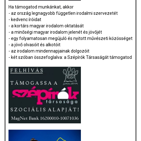
Ha támogatod munkánkat, akkor
- az ország legnagyobb független irodalmi szervezetét
- kedvenc íróidat
- a kortárs magyar irodalom oktatását
- a minőségi magyar irodalom jelenét és jövőjét
- egy folyamatosan megújuló és nyitott művészeti közösséget
- a jövő olvasóit és alkotóit
- az irodalom mindennapjainak dolgozóit
- két szóban összefoglalva: a Szépírók Társaságát támogatod