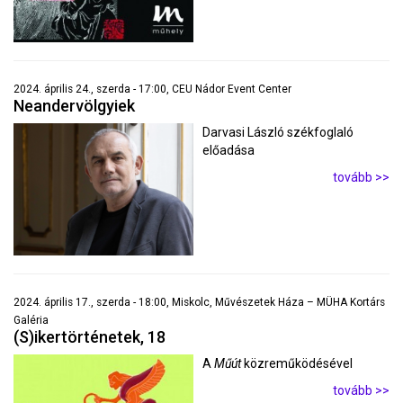
2024. április 24., szerda - 17:00, CEU Nádor Event Center
Neandervölgyiek
Darvasi László székfoglaló
előadása
tovább >>
2024. április 17., szerda - 18:00, Miskolc, Művészetek Háza – MÜHA Kortárs
Galéria
(S)ikertörténetek, 18
A
Műút
közreműködésével
tovább >>