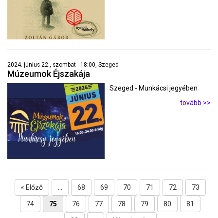
2024. június 22., szombat - 18:00, Szeged
Múzeumok Éjszakája
Szeged - Munkácsi jegyében
tovább >>
« Előző
...
68
69
70
71
72
73
74
75
76
77
78
79
80
81