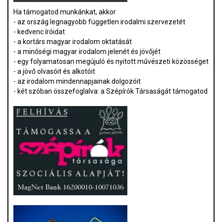
Ha támogatod munkánkat, akkor
- az ország legnagyobb független irodalmi szervezetét
- kedvenc íróidat
- a kortárs magyar irodalom oktatását
- a minőségi magyar irodalom jelenét és jövőjét
- egy folyamatosan megújuló és nyitott művészeti közösséget
- a jövő olvasóit és alkotóit
- az irodalom mindennapjainak dolgozóit
- két szóban összefoglalva: a Szépírók Társaságát támogatod