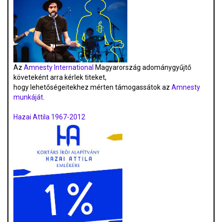
Az
Amnesty International
Magyarország adománygyűjtő
követeként arra kérlek titeket,
hogy lehetőségeitekhez mérten támogassátok az
Amnesty
munkáját
.
Hazai Attila 1967-2012