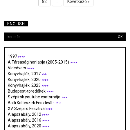
82
...
Következő »
ENGLISH
OK
1997
>>>>
A Társaság honlapja (2005-2015)
>>>>
Videóvers
>>>>
Könyvhajlék, 2017
>>>
Könyvhajlék, 2020
>>>>
Könyvhajlék, 2023
>>>>
Budapest-töredékek
>>>>
Szépírók youtube csatornája
>>>
Balti Költészeti Fesztivál
1.
2.
3.
XV. Szépíró Fesztivál
>>>>
Alapszabály, 2012
>>>>
Alapszabály, 2016
>>>>
Alapszabály, 2020
>>>>