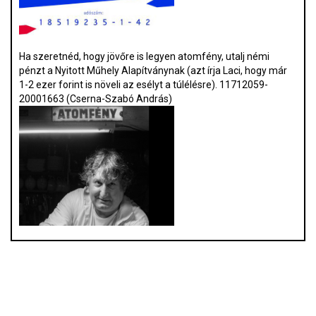
Ha szeretnéd, hogy jövőre is legyen atomfény, utalj némi
pénzt a Nyitott Műhely Alapítványnak (azt írja Laci, hogy már
1-2 ezer forint is növeli az esélyt a túlélésre). 11712059-
20001663 (Cserna-Szabó András)