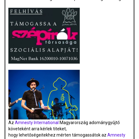
Az
Amnesty International
Magyarország adománygyűjtő
követeként arra kérlek titeket,
hogy lehetőségeitekhez mérten támogassátok az
Amnesty