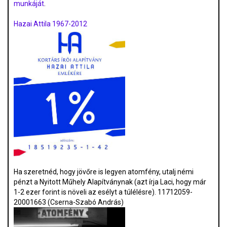
munkáját
.
Hazai Attila 1967-2012
Ha szeretnéd, hogy jövőre is legyen atomfény, utalj némi
pénzt a Nyitott Műhely Alapítványnak (azt írja Laci, hogy már
1-2 ezer forint is növeli az esélyt a túlélésre). 11712059-
20001663 (Cserna-Szabó András)