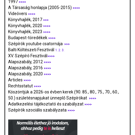
1997
>>>>
A Társaság honlapja (2005-2015)
>>>>
Videóvers
>>>>
Könyvhajlék, 2017
>>>
Könyvhajlék, 2020
>>>>
Könyvhajlék, 2023
>>>>
Budapest-töredékek
>>>>
Szépírók youtube csatornája
>>>
Balti Költészeti Fesztivál
1.
2.
3.
XV. Szépíró Fesztivál
>>>>
Alapszabály, 2012
>>>>
Alapszabály, 2016
>>>>
Alapszabály, 2020
>>>>
Articles
>>>>
Rechtsstatut
>>>>
Köszöntjük a 2026-os évben kerek (90. 85., 80., 75., 70., 60.,
50.) születésnapjukat ünneplő Szépírókat
>>>>
Adatkezelési tájékoztató és szabályzat
>>>
>
Szépírók szociális szabályzata
>>>>