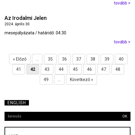
tovább >
Az Irodalmi Jelen
2024. április 30.
mesepályázata / határidő: 04.30
tovább >
« Előző
...
35
36
37
38
39
40
41
42
43
44
45
46
47
48
49
...
Következő »
ENGLISH
OK