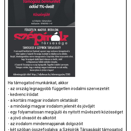
Ha támogatod munkánkat, akkor
- az ország legnagyobb független irodalmi szervezetét
- kedvenc íróidat
- a kortárs magyar irodalom oktatását
- a minőségi magyar irodalom jelenét és jövőjét
- egy folyamatosan megújuló és nyitott művészeti közösséget
- a jövő olvasóit és alkotóit
- az irodalom mindennapjainak dolgozóit
- két szóban összefoglalva: a Szépírók Társaságát támogatod