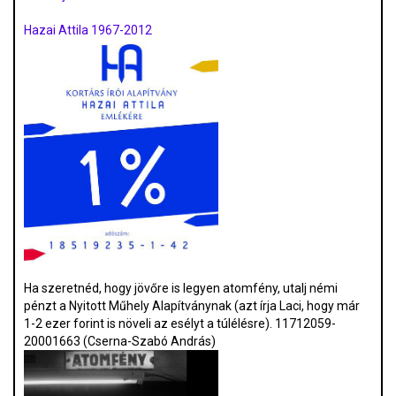
Hazai Attila 1967-2012
Ha szeretnéd, hogy jövőre is legyen atomfény, utalj némi
pénzt a Nyitott Műhely Alapítványnak (azt írja Laci, hogy már
1-2 ezer forint is növeli az esélyt a túlélésre). 11712059-
20001663 (Cserna-Szabó András)