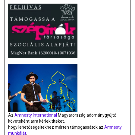
Az
Amnesty International
Magyarország adománygyűjtő
követeként arra kérlek titeket,
hogy lehetőségeitekhez mérten támogassátok az
Amnesty
munkáját
.