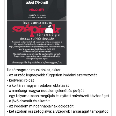
Ha támogatod munkánkat, akkor
- az ország legnagyobb független irodalmi szervezetét
- kedvenc íróidat
- a kortárs magyar irodalom oktatását
- a minőségi magyar irodalom jelenét és jövőjét
- egy folyamatosan megújuló és nyitott művészeti közösséget
- a jövő olvasóit és alkotóit
- az irodalom mindennapjainak dolgozóit
- két szóban összefoglalva: a Szépírók Társaságát támogatod