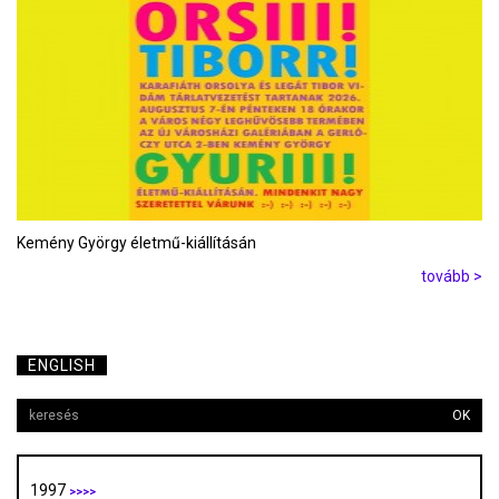
Kemény György életmű-kiállításán
tovább >
ENGLISH
OK
1997
>>>>