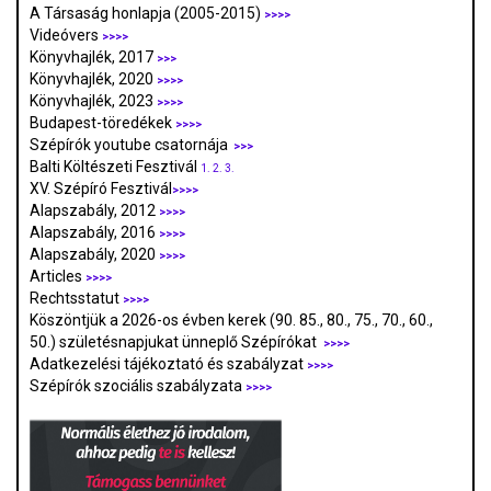
A Társaság honlapja (2005-2015)
>>>>
Videóvers
>>>>
Könyvhajlék, 2017
>>>
Könyvhajlék, 2020
>>>>
Könyvhajlék, 2023
>>>>
Budapest-töredékek
>>>>
Szépírók youtube csatornája
>>>
Balti Költészeti Fesztivál
1.
2.
3.
XV. Szépíró Fesztivál
>>>>
Alapszabály, 2012
>>>>
Alapszabály, 2016
>>>>
Alapszabály, 2020
>>>>
Articles
>>>>
Rechtsstatut
>>>>
Köszöntjük a 2026-os évben kerek (90. 85., 80., 75., 70., 60.,
50.) születésnapjukat ünneplő Szépírókat
>>>>
Adatkezelési tájékoztató és szabályzat
>>>
>
Szépírók szociális szabályzata
>>>>