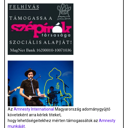
Az
Amnesty International
Magyarország adománygyűjtő
követeként arra kérlek titeket,
hogy lehetőségeitekhez mérten támogassátok az
Amnesty
munkáját
.