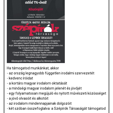
Ha támogatod munkánkat, akkor
- az ország legnagyobb független irodalmi szervezetét
- kedvenc íróidat
- a kortárs magyar irodalom oktatását
- a minőségi magyar irodalom jelenét és jövőjét
- egy folyamatosan megújuló és nyitott művészeti közösséget
- a jövő olvasóit és alkotóit
- az irodalom mindennapjainak dolgozóit
- két szóban összefoglalva: a Szépírók Társaságát támogatod