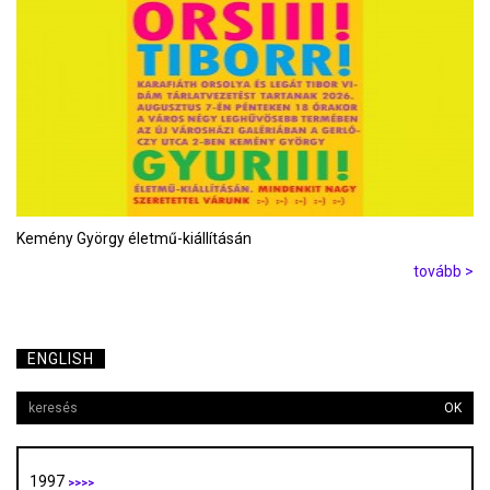
Kemény György életmű-kiállításán
tovább >
ENGLISH
OK
1997
>>>>