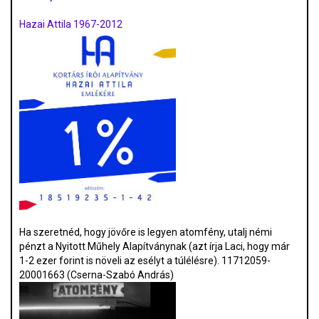
Hazai Attila 1967-2012
Ha szeretnéd, hogy jövőre is legyen atomfény, utalj némi
pénzt a Nyitott Műhely Alapítványnak (azt írja Laci, hogy már
1-2 ezer forint is növeli az esélyt a túlélésre). 11712059-
20001663 (Cserna-Szabó András)