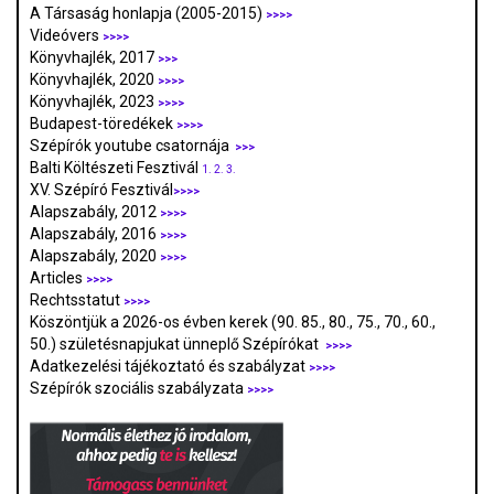
A Társaság honlapja (2005-2015)
>>>>
Videóvers
>>>>
Könyvhajlék, 2017
>>>
Könyvhajlék, 2020
>>>>
Könyvhajlék, 2023
>>>>
Budapest-töredékek
>>>>
Szépírók youtube csatornája
>>>
Balti Költészeti Fesztivál
1.
2.
3.
XV. Szépíró Fesztivál
>>>>
Alapszabály, 2012
>>>>
Alapszabály, 2016
>>>>
Alapszabály, 2020
>>>>
Articles
>>>>
Rechtsstatut
>>>>
Köszöntjük a 2026-os évben kerek (90. 85., 80., 75., 70., 60.,
50.) születésnapjukat ünneplő Szépírókat
>>>>
Adatkezelési tájékoztató és szabályzat
>>>
>
Szépírók szociális szabályzata
>>>>