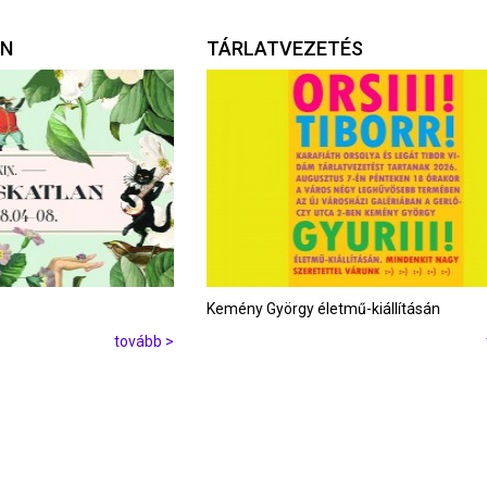
AN
TÁRLATVEZETÉS
Kemény György életmű-kiállításán
tovább >