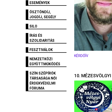
ESEMÉNYEK
ÖSZTÖNDÍJ,
JOGDÍJ, SEGÉLY
SILO
ÍRÁS ÉS
SZOLIDARITÁS
FESZTIVÁLOK
KÉRDŐÍV
NEMZETKÖZI
EGYÜTTMŰKÖDÉS
SZÍN SZÉPÍRÓK
10. MÉZESVÖLGYI
TÁRSASÁGA NŐI
ÉRDEKVÉDELMI
FÓRUMA