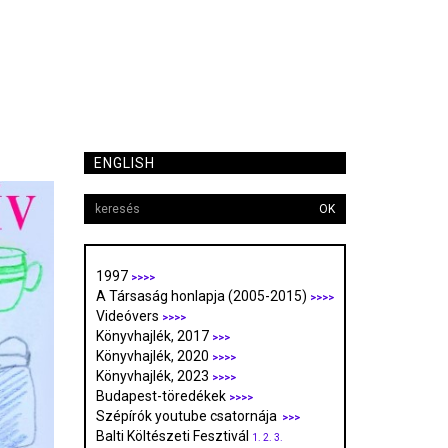
ENGLISH
OK
1997
>>>>
A Társaság honlapja (2005-2015)
>>>>
Videóvers
>>>>
Könyvhajlék, 2017
>>>
Könyvhajlék, 2020
>>>>
Könyvhajlék, 2023
>>>>
Budapest-töredékek
>>>>
Szépírók youtube csatornája
>>>
Balti Költészeti Fesztivál
1.
2.
3.