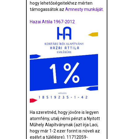
hogy lehetőségeitekhez mérten
támogassátok az
Amnesty munkáját
.
Hazai Attila 1967-2012
Ha szeretnéd, hogy jövőre is legyen
atomfény, utalj némi pénzt a Nyitott
Műhely Alapítványnak (azt írja Laci,
hogy már 1-2 ezer forint is növeli az
esélyt a túlélésre). 11712059-