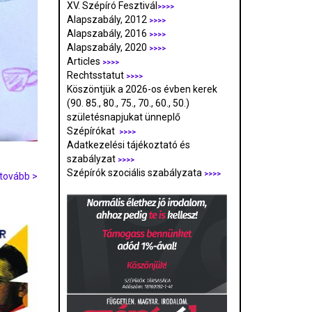
XV. Szépíró Fesztivál
>>>>
Alapszabály, 2012
>>>>
Alapszabály, 2016
>>>>
Alapszabály, 2020
>>>>
Articles
>>>>
Rechtsstatut
>>>>
Köszöntjük a 2026-os évben kerek
(90. 85., 80., 75., 70., 60., 50.)
születésnapjukat ünneplő
Szépírókat
>>>>
Adatkezelési tájékoztató és
szabályzat
>>>
>
Szépírók szociális szabályzata
>>>>
tovább >