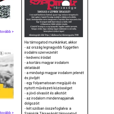
tovább >
Ha támogatod munkánkat, akkor
- az ország legnagyobb független
irodalmi szervezetét
- kedvenc íróidat
- a kortárs magyar irodalom
oktatását
- a minőségi magyar irodalom jelenét
és jövőjét
- egy folyamatosan megújuló és
nyitott művészeti közösséget
- a jövő olvasóit és alkotóit
- az irodalom mindennapjainak
dolgozóit
- két szóban összefoglalva: a
tovább >
Szépírók Társaságát támogatod