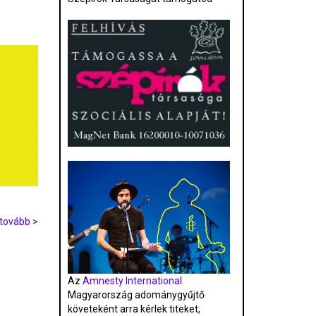
tovább >
Az
Amnesty International
Magyarország adománygyűjtő
követeként arra kérlek titeket,