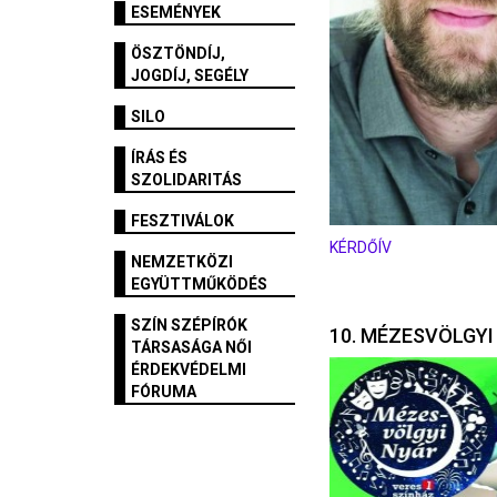
ESEMÉNYEK
ÖSZTÖNDÍJ,
JOGDÍJ, SEGÉLY
SILO
ÍRÁS ÉS
SZOLIDARITÁS
FESZTIVÁLOK
KÉRDŐÍV
NEMZETKÖZI
EGYÜTTMŰKÖDÉS
SZÍN SZÉPÍRÓK
10. MÉZESVÖLGYI
TÁRSASÁGA NŐI
ÉRDEKVÉDELMI
FÓRUMA