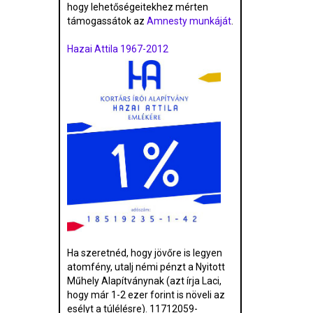
hogy lehetőségeitekhez mérten
támogassátok az
Amnesty munkáját
.
Hazai Attila 1967-2012
Ha szeretnéd, hogy jövőre is legyen
atomfény, utalj némi pénzt a Nyitott
Műhely Alapítványnak (azt írja Laci,
hogy már 1-2 ezer forint is növeli az
esélyt a túlélésre). 11712059-