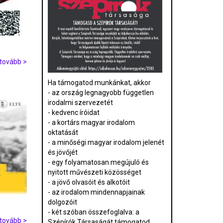
tovább >
Ha támogatod munkánkat, akkor
- az ország legnagyobb független
irodalmi szervezetét
- kedvenc íróidat
- a kortárs magyar irodalom
oktatását
- a minőségi magyar irodalom jelenét
és jövőjét
- egy folyamatosan megújuló és
nyitott művészeti közösséget
- a jövő olvasóit és alkotóit
- az irodalom mindennapjainak
dolgozóit
- két szóban összefoglalva: a
tovább >
Szépírók Társaságát támogatod