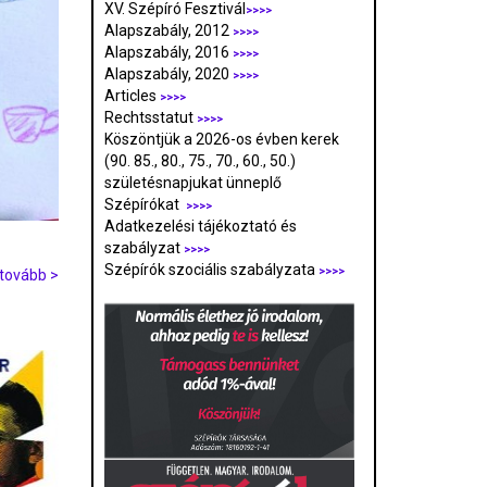
XV. Szépíró Fesztivál
>>>>
Alapszabály, 2012
>>>>
Alapszabály, 2016
>>>>
Alapszabály, 2020
>>>>
Articles
>>>>
Rechtsstatut
>>>>
Köszöntjük a 2026-os évben kerek
(90. 85., 80., 75., 70., 60., 50.)
születésnapjukat ünneplő
Szépírókat
>>>>
Adatkezelési tájékoztató és
szabályzat
>>>
>
Szépírók szociális szabályzata
>>>>
tovább >