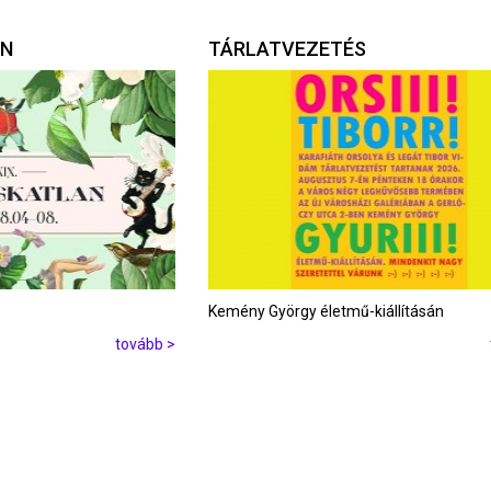
AN
TÁRLATVEZETÉS
Kemény György életmű-kiállításán
tovább >