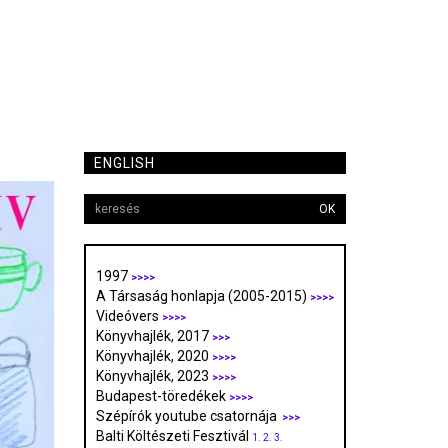
ENGLISH
OK
1997
>>>>
A Társaság honlapja (2005-2015)
>>>>
Videóvers
>>>>
Könyvhajlék, 2017
>>>
Könyvhajlék, 2020
>>>>
Könyvhajlék, 2023
>>>>
Budapest-töredékek
>>>>
Szépírók youtube csatornája
>>>
Balti Költészeti Fesztivál
1.
2.
3.