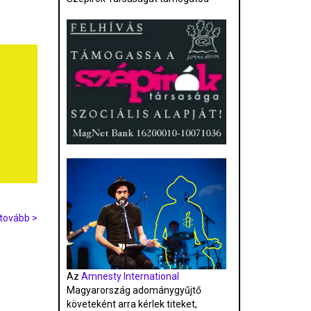
tovább >
Az
Amnesty International
Magyarország adománygyűjtő
követeként arra kérlek titeket,