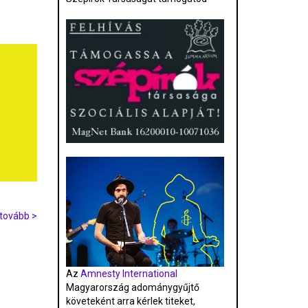
tovább >
Az
Amnesty International
Magyarország adománygyűjtő
követeként arra kérlek titeket,