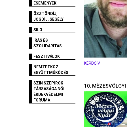
ESEMÉNYEK
ÖSZTÖNDÍJ,
JOGDÍJ, SEGÉLY
SILO
ÍRÁS ÉS
SZOLIDARITÁS
FESZTIVÁLOK
KÉRDŐÍV
NEMZETKÖZI
EGYÜTTMŰKÖDÉS
SZÍN SZÉPÍRÓK
10. MÉZESVÖLGYI
TÁRSASÁGA NŐI
ÉRDEKVÉDELMI
FÓRUMA