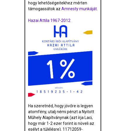
hogy lehetőségeitekhez mérten
támogassátok az
Amnesty munkáját
.
Hazai Attila 1967-2012
Ha szeretnéd, hogy jövőre is legyen
atomfény, utalj némi pénzt a Nyitott
Műhely Alapítványnak (azt írja Laci,
hogy már 1-2 ezer forint is növeli az
esélyt a túlélésre). 11712059-