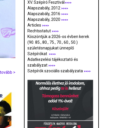
XV. Szépíró Fesztivál
>>>>
Alapszabály, 2012
>>>>
Alapszabály, 2016
>>>>
Alapszabály, 2020
>>>>
Articles
>>>>
Rechtsstatut
>>>>
Köszöntjük a 2026-os évben kerek
(90. 85., 80., 75., 70., 60., 50.)
születésnapjukat ünneplő
Szépírókat
>>>>
Adatkezelési tájékoztató és
szabályzat
>>>
>
Szépírók szociális szabályzata
>>>>
tovább >