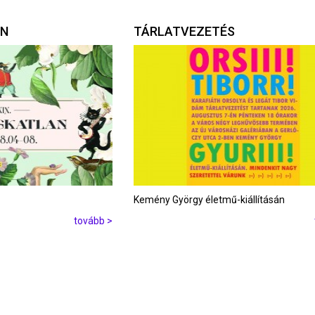
AN
TÁRLATVEZETÉS
Kemény György életmű-kiállításán
tovább >