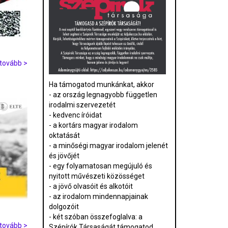
tovább >
Ha támogatod munkánkat, akkor
- az ország legnagyobb független
irodalmi szervezetét
- kedvenc íróidat
- a kortárs magyar irodalom
oktatását
- a minőségi magyar irodalom jelenét
és jövőjét
- egy folyamatosan megújuló és
nyitott művészeti közösséget
- a jövő olvasóit és alkotóit
- az irodalom mindennapjainak
dolgozóit
- két szóban összefoglalva: a
tovább >
Szépírók Társaságát támogatod