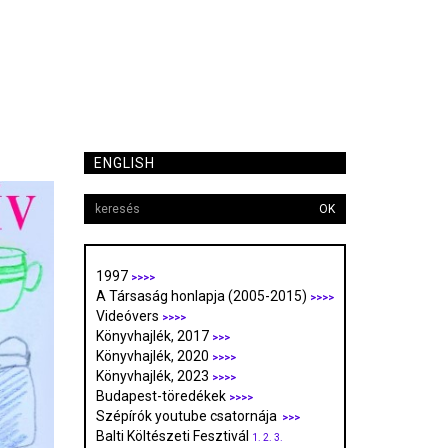
ENGLISH
OK
1997
>>>>
A Társaság honlapja (2005-2015)
>>>>
Videóvers
>>>>
Könyvhajlék, 2017
>>>
Könyvhajlék, 2020
>>>>
Könyvhajlék, 2023
>>>>
Budapest-töredékek
>>>>
Szépírók youtube csatornája
>>>
Balti Költészeti Fesztivál
1.
2.
3.