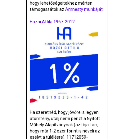
hogy lehetőségeitekhez mérten
támogassátok az
Amnesty munkáját
.
Hazai Attila 1967-2012
Ha szeretnéd, hogy jövőre is legyen
atomfény, utalj némi pénzt a Nyitott
Műhely Alapítványnak (azt írja Laci,
hogy már 1-2 ezer forint is növeli az
esélyt a túlélésre). 11712059-