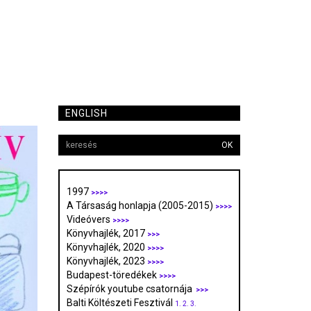
ENGLISH
OK
1997
>>>>
A Társaság honlapja (2005-2015)
>>>>
Videóvers
>>>>
Könyvhajlék, 2017
>>>
Könyvhajlék, 2020
>>>>
Könyvhajlék, 2023
>>>>
Budapest-töredékek
>>>>
Szépírók youtube csatornája
>>>
Balti Költészeti Fesztivál
1.
2.
3.