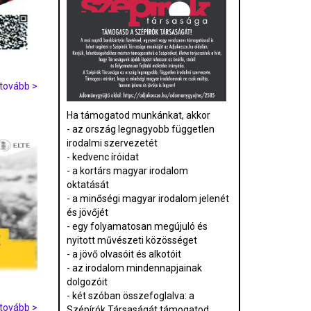
tovább >
Ha támogatod munkánkat, akkor
- az ország legnagyobb független
irodalmi szervezetét
- kedvenc íróidat
- a kortárs magyar irodalom
oktatását
- a minőségi magyar irodalom jelenét
és jövőjét
- egy folyamatosan megújuló és
nyitott művészeti közösséget
- a jövő olvasóit és alkotóit
- az irodalom mindennapjainak
dolgozóit
- két szóban összefoglalva: a
tovább >
Szépírók Társaságát támogatod