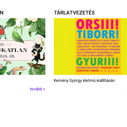
AN
TÁRLATVEZETÉS
Kemény György életmű-kiállításán
tovább >