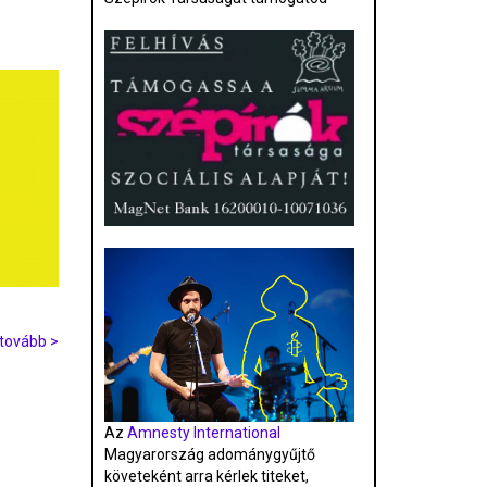
tovább >
Az
Amnesty International
Magyarország adománygyűjtő
követeként arra kérlek titeket,