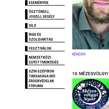
ESEMÉNYEK
ÖSZTÖNDÍJ,
JOGDÍJ, SEGÉLY
SILO
ÍRÁS ÉS
SZOLIDARITÁS
FESZTIVÁLOK
KÉRDŐÍV
NEMZETKÖZI
EGYÜTTMŰKÖDÉS
SZÍN SZÉPÍRÓK
10. MÉZESVÖLGYI
TÁRSASÁGA NŐI
ÉRDEKVÉDELMI
FÓRUMA