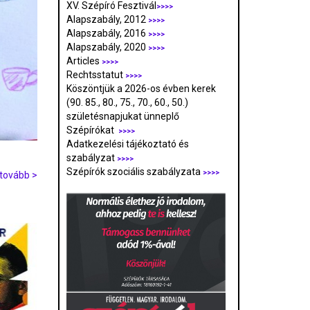
XV. Szépíró Fesztivál
>>>>
Alapszabály, 2012
>>>>
Alapszabály, 2016
>>>>
Alapszabály, 2020
>>>>
Articles
>>>>
Rechtsstatut
>>>>
Köszöntjük a 2026-os évben kerek
(90. 85., 80., 75., 70., 60., 50.)
születésnapjukat ünneplő
Szépírókat
>>>>
Adatkezelési tájékoztató és
szabályzat
>>>
>
Szépírók szociális szabályzata
>>>>
tovább >