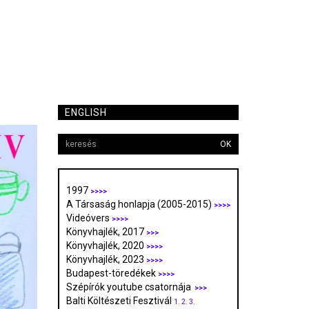
ENGLISH
OK
1997
>>>>
A Társaság honlapja (2005-2015)
>>>>
Videóvers
>>>>
Könyvhajlék, 2017
>>>
Könyvhajlék, 2020
>>>>
Könyvhajlék, 2023
>>>>
Budapest-töredékek
>>>>
Szépírók youtube csatornája
>>>
Balti Költészeti Fesztivál
1.
2.
3.