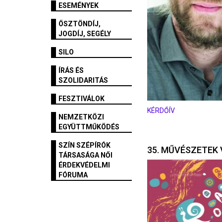
ESEMÉNYEK
ÖSZTÖNDÍJ,
JOGDÍJ, SEGÉLY
SILO
ÍRÁS ÉS
SZOLIDARITÁS
FESZTIVÁLOK
KÉRDŐÍV
NEMZETKÖZI
EGYÜTTMŰKÖDÉS
SZÍN SZÉPÍRÓK
35. MŰVÉSZETEK 
TÁRSASÁGA NŐI
ÉRDEKVÉDELMI
FÓRUMA