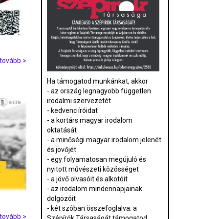
tovább >
Ha támogatod munkánkat, akkor
- az ország legnagyobb független
irodalmi szervezetét
- kedvenc íróidat
- a kortárs magyar irodalom
oktatását
- a minőségi magyar irodalom jelenét
és jövőjét
- egy folyamatosan megújuló és
nyitott művészeti közösséget
- a jövő olvasóit és alkotóit
- az irodalom mindennapjainak
dolgozóit
- két szóban összefoglalva: a
tovább >
Szépírók Társaságát támogatod