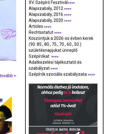
XV. Szépíró Fesztivál
>>>>
Alapszabály, 2012
>>>>
Alapszabály, 2016
>>>>
Alapszabály, 2020
>>>>
Articles
>>>>
Rechtsstatut
>>>>
Köszöntjük a 2026-os évben kerek
(90. 85., 80., 75., 70., 60., 50.)
születésnapjukat ünneplő
Szépírókat
>>>>
Adatkezelési tájékoztató és
szabályzat
>>>
>
Szépírók szociális szabályzata
>>>>
tovább >