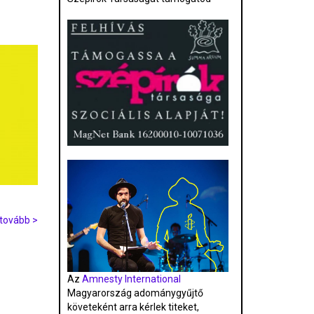
tovább >
Az
Amnesty International
Magyarország adománygyűjtő
követeként arra kérlek titeket,