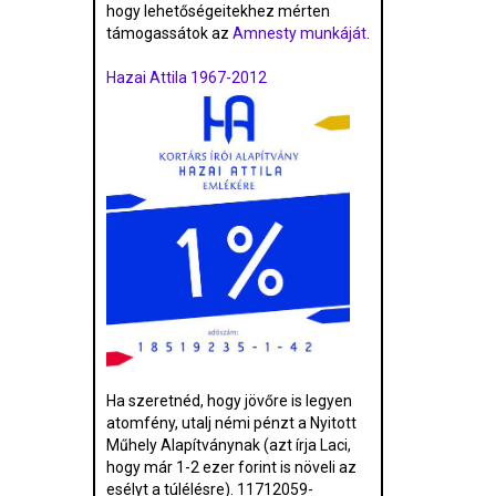
hogy lehetőségeitekhez mérten
támogassátok az
Amnesty munkáját
.
Hazai Attila 1967-2012
Ha szeretnéd, hogy jövőre is legyen
atomfény, utalj némi pénzt a Nyitott
Műhely Alapítványnak (azt írja Laci,
hogy már 1-2 ezer forint is növeli az
esélyt a túlélésre). 11712059-