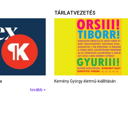
TÁRLATVEZETÉS
ta
Kemény György életmű-kiállításán
tovább >