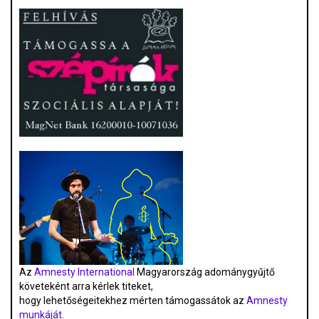
Az
Amnesty International
Magyarország adománygyűjtő
követeként arra kérlek titeket,
hogy lehetőségeitekhez mérten támogassátok az
Amnesty
munkáját
.