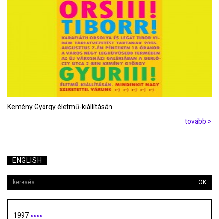
Kemény György életmű-kiállításán
tovább >
ENGLISH
OK
1997
>>>>