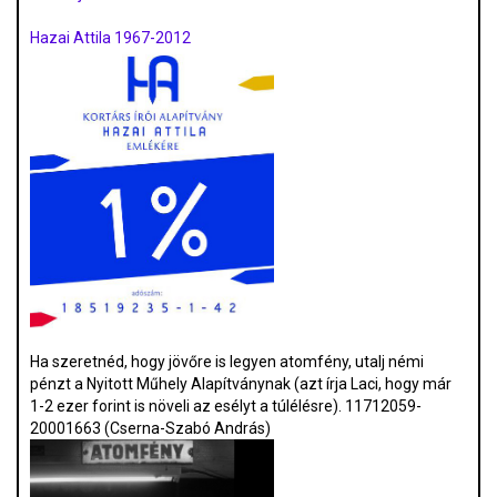
Hazai Attila 1967-2012
Ha szeretnéd, hogy jövőre is legyen atomfény, utalj némi
pénzt a Nyitott Műhely Alapítványnak (azt írja Laci, hogy már
1-2 ezer forint is növeli az esélyt a túlélésre). 11712059-
20001663 (Cserna-Szabó András)