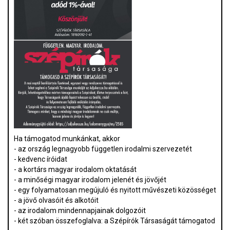
Ha támogatod munkánkat, akkor
- az ország legnagyobb független irodalmi szervezetét
- kedvenc íróidat
- a kortárs magyar irodalom oktatását
- a minőségi magyar irodalom jelenét és jövőjét
- egy folyamatosan megújuló és nyitott művészeti közösséget
- a jövő olvasóit és alkotóit
- az irodalom mindennapjainak dolgozóit
- két szóban összefoglalva: a Szépírók Társaságát támogatod