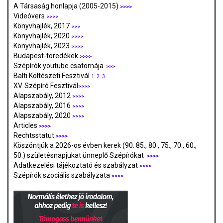
A Társaság honlapja (2005-2015)
>>>>
Videóvers
>>>>
Könyvhajlék, 2017
>>>
Könyvhajlék, 2020
>>>>
Könyvhajlék, 2023
>>>>
Budapest-töredékek
>>>>
Szépírók youtube csatornája
>>>
Balti Költészeti Fesztivál
1.
2.
3.
XV. Szépíró Fesztivál
>>>>
Alapszabály, 2012
>>>>
Alapszabály, 2016
>>>>
Alapszabály, 2020
>>>>
Articles
>>>>
Rechtsstatut
>>>>
Köszöntjük a 2026-os évben kerek (90. 85., 80., 75., 70., 60.,
50.) születésnapjukat ünneplő Szépírókat
>>>>
Adatkezelési tájékoztató és szabályzat
>>>
>
Szépírók szociális szabályzata
>>>>