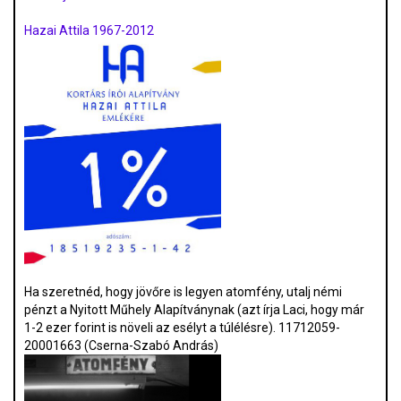
Hazai Attila 1967-2012
Ha szeretnéd, hogy jövőre is legyen atomfény, utalj némi
pénzt a Nyitott Műhely Alapítványnak (azt írja Laci, hogy már
1-2 ezer forint is növeli az esélyt a túlélésre). 11712059-
20001663 (Cserna-Szabó András)