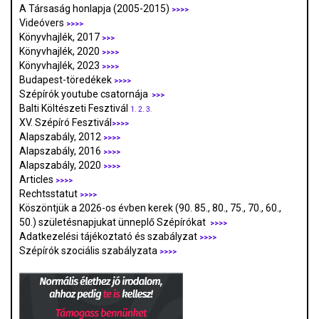
A Társaság honlapja (2005-2015)
>>>>
Videóvers
>>>>
Könyvhajlék, 2017
>>>
Könyvhajlék, 2020
>>>>
Könyvhajlék, 2023
>>>>
Budapest-töredékek
>>>>
Szépírók youtube csatornája
>>>
Balti Költészeti Fesztivál
1.
2.
3.
XV. Szépíró Fesztivál
>>>>
Alapszabály, 2012
>>>>
Alapszabály, 2016
>>>>
Alapszabály, 2020
>>>>
Articles
>>>>
Rechtsstatut
>>>>
Köszöntjük a 2026-os évben kerek (90. 85., 80., 75., 70., 60.,
50.) születésnapjukat ünneplő Szépírókat
>>>>
Adatkezelési tájékoztató és szabályzat
>>>
>
Szépírók szociális szabályzata
>>>>