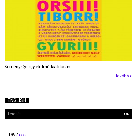
Kemény György életmű-kiállításán
tovább >
ENGLISH
OK
1997
>>>>