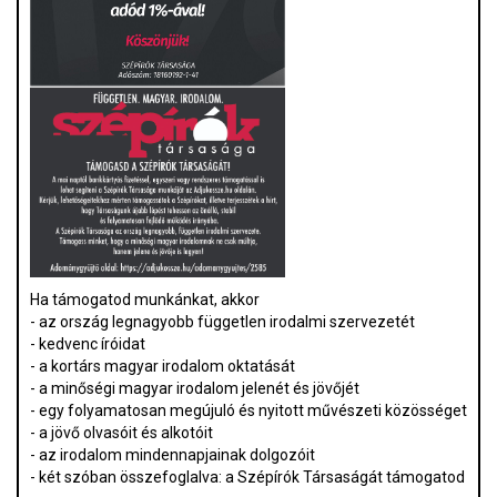
Ha támogatod munkánkat, akkor
- az ország legnagyobb független irodalmi szervezetét
- kedvenc íróidat
- a kortárs magyar irodalom oktatását
- a minőségi magyar irodalom jelenét és jövőjét
- egy folyamatosan megújuló és nyitott művészeti közösséget
- a jövő olvasóit és alkotóit
- az irodalom mindennapjainak dolgozóit
- két szóban összefoglalva: a Szépírók Társaságát támogatod