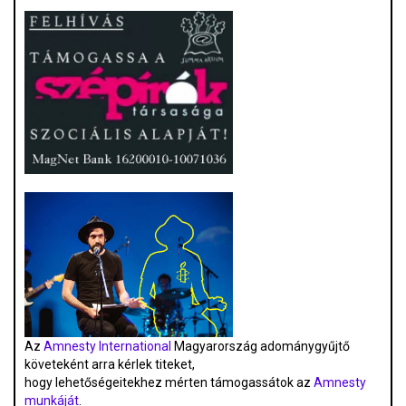
Az
Amnesty International
Magyarország adománygyűjtő
követeként arra kérlek titeket,
hogy lehetőségeitekhez mérten támogassátok az
Amnesty
munkáját
.