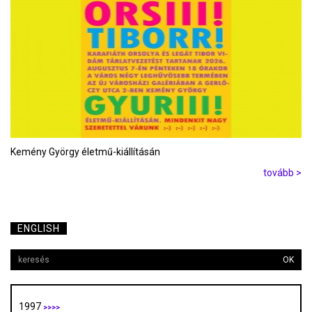
Kemény György életmű-kiállításán
tovább >
ENGLISH
OK
1997
>>>>