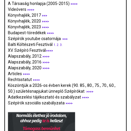
A Társaság honlapja (2005-2015)
>>>>
Videóvers
>>>>
Könyvhajlék, 2017
>>>
Könyvhajlék, 2020
>>>>
Könyvhajlék, 2023
>>>>
Budapest-töredékek
>>>>
Szépírók youtube csatornája
>>>
Balti Költészeti Fesztivál
1.
2.
3.
XV. Szépíró Fesztivál
>>>>
Alapszabály, 2012
>>>>
Alapszabály, 2016
>>>>
Alapszabály, 2020
>>>>
Articles
>>>>
Rechtsstatut
>>>>
Köszöntjük a 2026-os évben kerek (90. 85., 80., 75., 70., 60.,
50.) születésnapjukat ünneplő Szépírókat
>>>>
Adatkezelési tájékoztató és szabályzat
>>>
>
Szépírók szociális szabályzata
>>>>