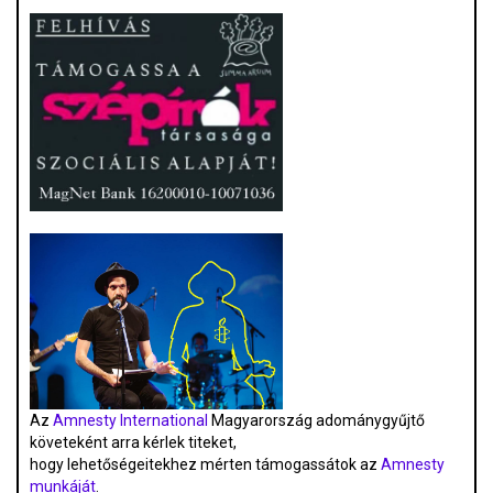
Az
Amnesty International
Magyarország adománygyűjtő
követeként arra kérlek titeket,
hogy lehetőségeitekhez mérten támogassátok az
Amnesty
munkáját
.