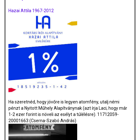
Hazai Attila 1967-2012
Ha szeretnéd, hogy jövőre is legyen atomfény, utalj némi
pénzt a Nyitott Műhely Alapítványnak (azt írja Laci, hogy már
1-2 ezer forint is növeli az esélyt a túlélésre). 11712059-
20001663 (Cserna-Szabó András)