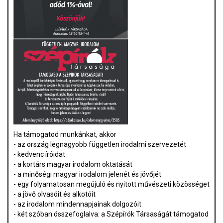
Ha támogatod munkánkat, akkor
- az ország legnagyobb független irodalmi szervezetét
- kedvenc íróidat
- a kortárs magyar irodalom oktatását
- a minőségi magyar irodalom jelenét és jövőjét
- egy folyamatosan megújuló és nyitott művészeti közösséget
- a jövő olvasóit és alkotóit
- az irodalom mindennapjainak dolgozóit
- két szóban összefoglalva: a Szépírók Társaságát támogatod