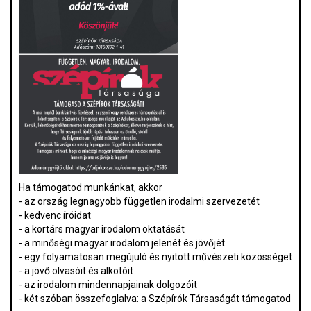
Ha támogatod munkánkat, akkor
- az ország legnagyobb független irodalmi szervezetét
- kedvenc íróidat
- a kortárs magyar irodalom oktatását
- a minőségi magyar irodalom jelenét és jövőjét
- egy folyamatosan megújuló és nyitott művészeti közösséget
- a jövő olvasóit és alkotóit
- az irodalom mindennapjainak dolgozóit
- két szóban összefoglalva: a Szépírók Társaságát támogatod