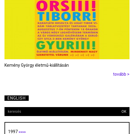
Kemény György életmű-kiállításán
tovább >
ENGLISH
OK
1997
>>>>