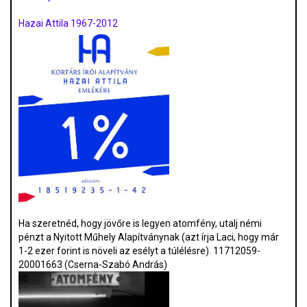
Hazai Attila 1967-2012
Ha szeretnéd, hogy jövőre is legyen atomfény, utalj némi
pénzt a Nyitott Műhely Alapítványnak (azt írja Laci, hogy már
1-2 ezer forint is növeli az esélyt a túlélésre). 11712059-
20001663 (Cserna-Szabó András)