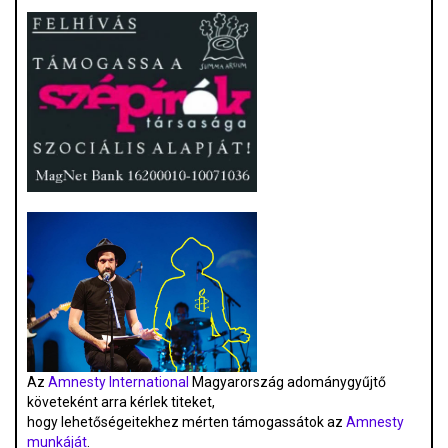
Az
Amnesty International
Magyarország adománygyűjtő
követeként arra kérlek titeket,
hogy lehetőségeitekhez mérten támogassátok az
Amnesty
munkáját
.