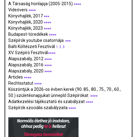
A Társaság honlapja (2005-2015)
>>>>
Videóvers
>>>>
Könyvhajlék, 2017
>>>
Könyvhajlék, 2020
>>>>
Könyvhajlék, 2023
>>>>
Budapest-töredékek
>>>>
Szépírók youtube csatornája
>>>
Balti Költészeti Fesztivál
1.
2.
3.
XV. Szépíró Fesztivál
>>>>
Alapszabály, 2012
>>>>
Alapszabály, 2016
>>>>
Alapszabály, 2020
>>>>
Articles
>>>>
Rechtsstatut
>>>>
Köszöntjük a 2026-os évben kerek (90. 85., 80., 75., 70., 60.,
50.) születésnapjukat ünneplő Szépírókat
>>>>
Adatkezelési tájékoztató és szabályzat
>>>
>
Szépírók szociális szabályzata
>>>>