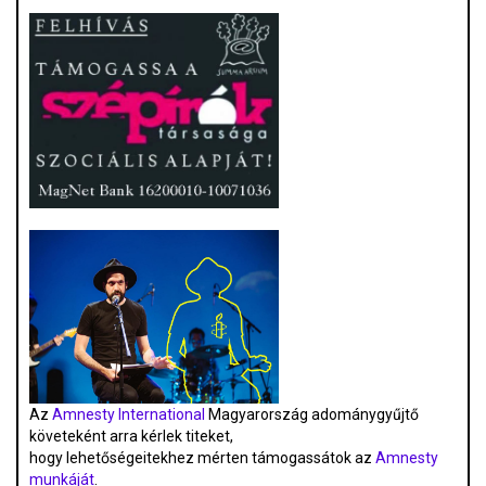
Az
Amnesty International
Magyarország adománygyűjtő
követeként arra kérlek titeket,
hogy lehetőségeitekhez mérten támogassátok az
Amnesty
munkáját
.