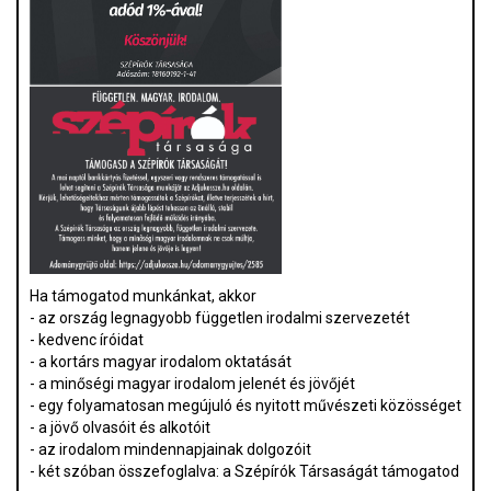
Ha támogatod munkánkat, akkor
- az ország legnagyobb független irodalmi szervezetét
- kedvenc íróidat
- a kortárs magyar irodalom oktatását
- a minőségi magyar irodalom jelenét és jövőjét
- egy folyamatosan megújuló és nyitott művészeti közösséget
- a jövő olvasóit és alkotóit
- az irodalom mindennapjainak dolgozóit
- két szóban összefoglalva: a Szépírók Társaságát támogatod