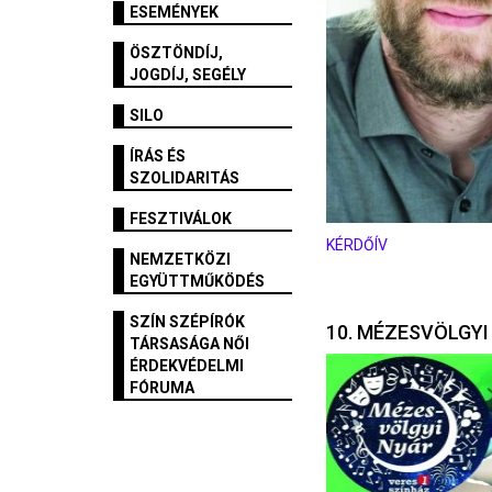
ESEMÉNYEK
ÖSZTÖNDÍJ,
JOGDÍJ, SEGÉLY
SILO
ÍRÁS ÉS
SZOLIDARITÁS
FESZTIVÁLOK
KÉRDŐÍV
NEMZETKÖZI
EGYÜTTMŰKÖDÉS
SZÍN SZÉPÍRÓK
10. MÉZESVÖLGYI
TÁRSASÁGA NŐI
ÉRDEKVÉDELMI
FÓRUMA