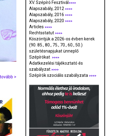
XV. Szépíró Fesztivál
>>>>
Alapszabály, 2012
>>>>
Alapszabály, 2016
>>>>
Alapszabály, 2020
>>>>
Articles
>>>>
Rechtsstatut
>>>>
Köszöntjük a 2026-os évben kerek
(90. 85., 80., 75., 70., 60., 50.)
születésnapjukat ünneplő
Szépírókat
>>>>
Adatkezelési tájékoztató és
szabályzat
>>>
>
Szépírók szociális szabályzata
>>>>
tovább >