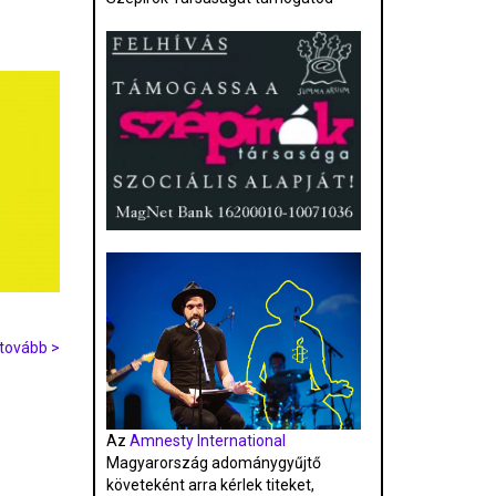
tovább >
Az
Amnesty International
Magyarország adománygyűjtő
követeként arra kérlek titeket,