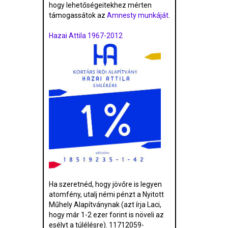
hogy lehetőségeitekhez mérten
támogassátok az
Amnesty munkáját
.
Hazai Attila 1967-2012
Ha szeretnéd, hogy jövőre is legyen
atomfény, utalj némi pénzt a Nyitott
Műhely Alapítványnak (azt írja Laci,
hogy már 1-2 ezer forint is növeli az
esélyt a túlélésre). 11712059-