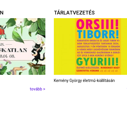
AN
TÁRLATVEZETÉS
Kemény György életmű-kiállításán
tovább >