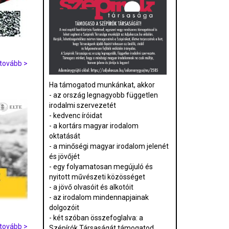
tovább >
Ha támogatod munkánkat, akkor
- az ország legnagyobb független
irodalmi szervezetét
- kedvenc íróidat
- a kortárs magyar irodalom
oktatását
- a minőségi magyar irodalom jelenét
és jövőjét
- egy folyamatosan megújuló és
nyitott művészeti közösséget
- a jövő olvasóit és alkotóit
- az irodalom mindennapjainak
dolgozóit
- két szóban összefoglalva: a
tovább >
Szépírók Társaságát támogatod