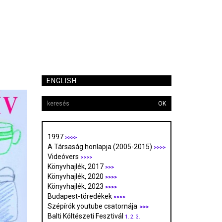
ENGLISH
OK
1997
>>>>
A Társaság honlapja (2005-2015)
>>>>
Videóvers
>>>>
Könyvhajlék, 2017
>>>
Könyvhajlék, 2020
>>>>
Könyvhajlék, 2023
>>>>
Budapest-töredékek
>>>>
Szépírók youtube csatornája
>>>
Balti Költészeti Fesztivál
1.
2.
3.