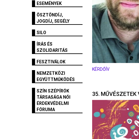
ESEMÉNYEK
ÖSZTÖNDÍJ,
JOGDÍJ, SEGÉLY
SILO
ÍRÁS ÉS
SZOLIDARITÁS
FESZTIVÁLOK
KÉRDŐÍV
NEMZETKÖZI
EGYÜTTMŰKÖDÉS
SZÍN SZÉPÍRÓK
35. MŰVÉSZETEK 
TÁRSASÁGA NŐI
ÉRDEKVÉDELMI
FÓRUMA