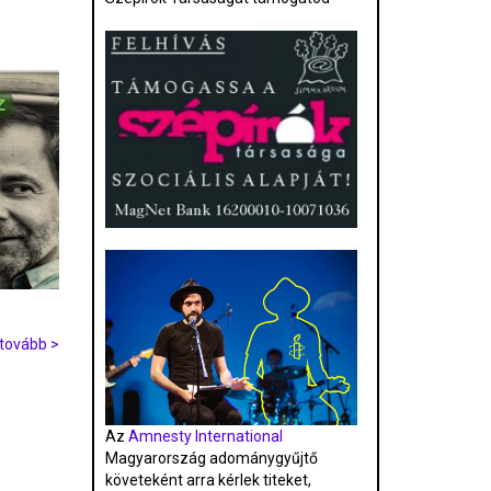
tovább >
Az
Amnesty International
Magyarország adománygyűjtő
követeként arra kérlek titeket,