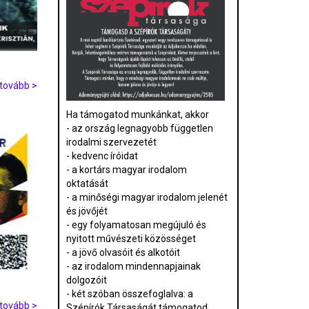
tovább >
Ha támogatod munkánkat, akkor
- az ország legnagyobb független
irodalmi szervezetét
- kedvenc íróidat
- a kortárs magyar irodalom
oktatását
- a minőségi magyar irodalom jelenét
és jövőjét
- egy folyamatosan megújuló és
nyitott művészeti közösséget
- a jövő olvasóit és alkotóit
- az irodalom mindennapjainak
dolgozóit
- két szóban összefoglalva: a
tovább >
Szépírók Társaságát támogatod