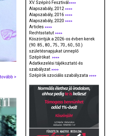
XV. Szépíró Fesztivál
>>>>
Alapszabály, 2012
>>>>
Alapszabály, 2016
>>>>
Alapszabály, 2020
>>>>
Articles
>>>>
Rechtsstatut
>>>>
Köszöntjük a 2026-os évben kerek
(90. 85., 80., 75., 70., 60., 50.)
születésnapjukat ünneplő
Szépírókat
>>>>
Adatkezelési tájékoztató és
szabályzat
>>>
>
Szépírók szociális szabályzata
>>>>
tovább >