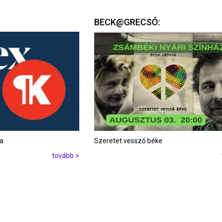
BECK@GRECSÓ:
ta
Szeretet vessző béke
tovább >