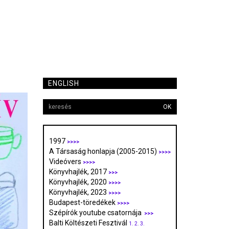
ENGLISH
OK
1997
>>>>
A Társaság honlapja (2005-2015)
>>>>
Videóvers
>>>>
Könyvhajlék, 2017
>>>
Könyvhajlék, 2020
>>>>
Könyvhajlék, 2023
>>>>
Budapest-töredékek
>>>>
Szépírók youtube csatornája
>>>
Balti Költészeti Fesztivál
1.
2.
3.