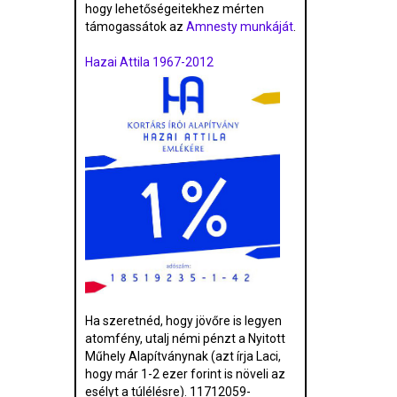
hogy lehetőségeitekhez mérten
támogassátok az
Amnesty munkáját
.
Hazai Attila 1967-2012
Ha szeretnéd, hogy jövőre is legyen
atomfény, utalj némi pénzt a Nyitott
Műhely Alapítványnak (azt írja Laci,
hogy már 1-2 ezer forint is növeli az
esélyt a túlélésre). 11712059-