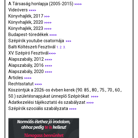
A Társaság honlapja (2005-2015)
>>>>
Videóvers
>>>>
Könyvhajlék, 2017
>>>
Könyvhajlék, 2020
>>>>
Könyvhajlék, 2023
>>>>
Budapest-töredékek
>>>>
Szépírók youtube csatornája
>>>
Balti Költészeti Fesztivál
1.
2.
3.
XV. Szépíró Fesztivál
>>>>
Alapszabály, 2012
>>>>
Alapszabály, 2016
>>>>
Alapszabály, 2020
>>>>
Articles
>>>>
Rechtsstatut
>>>>
Köszöntjük a 2026-os évben kerek (90. 85., 80., 75., 70., 60.,
50.) születésnapjukat ünneplő Szépírókat
>>>>
Adatkezelési tájékoztató és szabályzat
>>>
>
Szépírók szociális szabályzata
>>>>