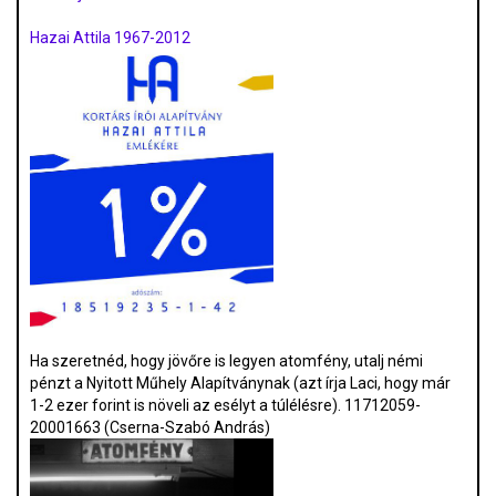
Hazai Attila 1967-2012
Ha szeretnéd, hogy jövőre is legyen atomfény, utalj némi
pénzt a Nyitott Műhely Alapítványnak (azt írja Laci, hogy már
1-2 ezer forint is növeli az esélyt a túlélésre). 11712059-
20001663 (Cserna-Szabó András)