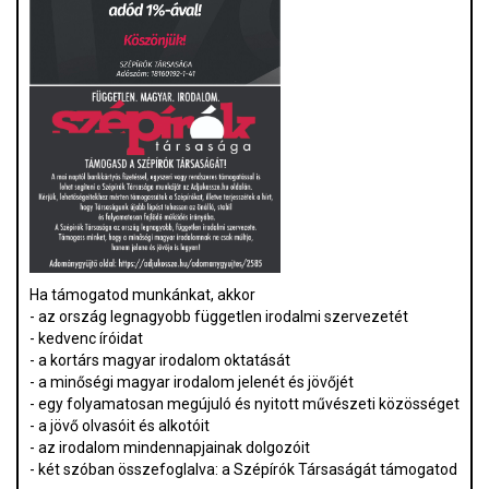
Ha támogatod munkánkat, akkor
- az ország legnagyobb független irodalmi szervezetét
- kedvenc íróidat
- a kortárs magyar irodalom oktatását
- a minőségi magyar irodalom jelenét és jövőjét
- egy folyamatosan megújuló és nyitott művészeti közösséget
- a jövő olvasóit és alkotóit
- az irodalom mindennapjainak dolgozóit
- két szóban összefoglalva: a Szépírók Társaságát támogatod