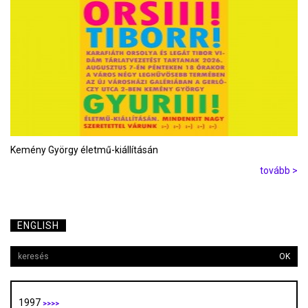
Kemény György életmű-kiállításán
tovább >
ENGLISH
OK
1997
>>>>