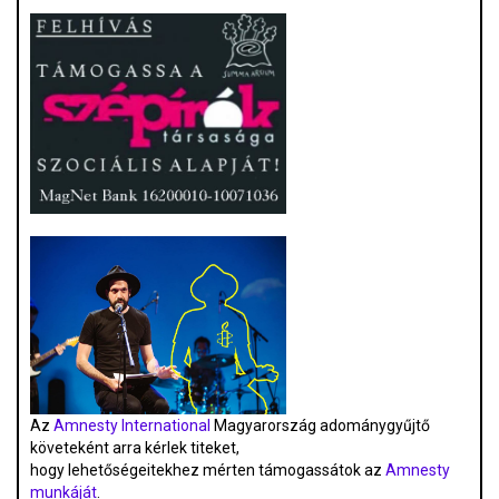
Az
Amnesty International
Magyarország adománygyűjtő
követeként arra kérlek titeket,
hogy lehetőségeitekhez mérten támogassátok az
Amnesty
munkáját
.