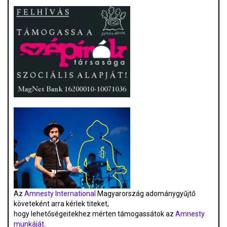
Az
Amnesty International
Magyarország adománygyűjtő
követeként arra kérlek titeket,
hogy lehetőségeitekhez mérten támogassátok az
Amnesty
munkáját
.