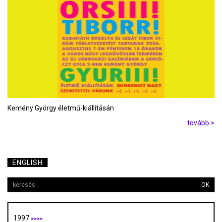
Kemény György életmű-kiállításán
tovább >
ENGLISH
OK
1997
>>>>