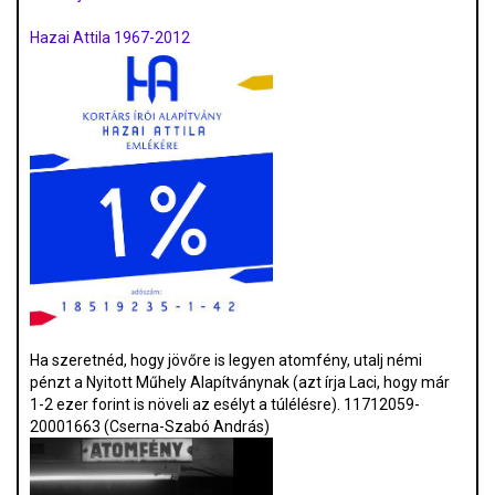
Hazai Attila 1967-2012
Ha szeretnéd, hogy jövőre is legyen atomfény, utalj némi
pénzt a Nyitott Műhely Alapítványnak (azt írja Laci, hogy már
1-2 ezer forint is növeli az esélyt a túlélésre). 11712059-
20001663 (Cserna-Szabó András)