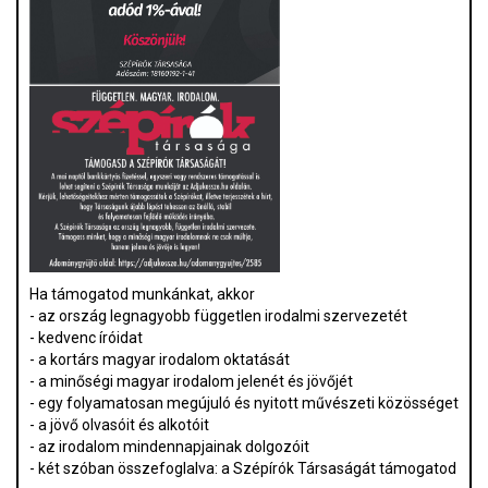
Ha támogatod munkánkat, akkor
- az ország legnagyobb független irodalmi szervezetét
- kedvenc íróidat
- a kortárs magyar irodalom oktatását
- a minőségi magyar irodalom jelenét és jövőjét
- egy folyamatosan megújuló és nyitott művészeti közösséget
- a jövő olvasóit és alkotóit
- az irodalom mindennapjainak dolgozóit
- két szóban összefoglalva: a Szépírók Társaságát támogatod