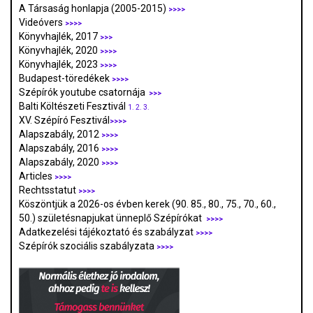
A Társaság honlapja (2005-2015)
>>>>
Videóvers
>>>>
Könyvhajlék, 2017
>>>
Könyvhajlék, 2020
>>>>
Könyvhajlék, 2023
>>>>
Budapest-töredékek
>>>>
Szépírók youtube csatornája
>>>
Balti Költészeti Fesztivál
1.
2.
3.
XV. Szépíró Fesztivál
>>>>
Alapszabály, 2012
>>>>
Alapszabály, 2016
>>>>
Alapszabály, 2020
>>>>
Articles
>>>>
Rechtsstatut
>>>>
Köszöntjük a 2026-os évben kerek (90. 85., 80., 75., 70., 60.,
50.) születésnapjukat ünneplő Szépírókat
>>>>
Adatkezelési tájékoztató és szabályzat
>>>
>
Szépírók szociális szabályzata
>>>>