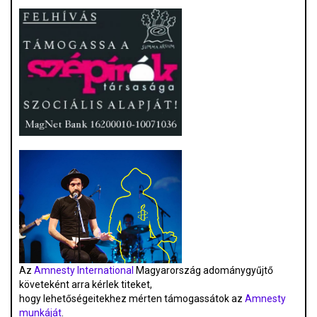
Az
Amnesty International
Magyarország adománygyűjtő
követeként arra kérlek titeket,
hogy lehetőségeitekhez mérten támogassátok az
Amnesty
munkáját
.