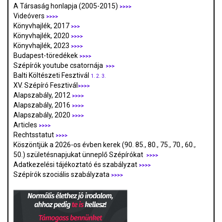
A Társaság honlapja (2005-2015)
>>>>
Videóvers
>>>>
Könyvhajlék, 2017
>>>
Könyvhajlék, 2020
>>>>
Könyvhajlék, 2023
>>>>
Budapest-töredékek
>>>>
Szépírók youtube csatornája
>>>
Balti Költészeti Fesztivál
1.
2.
3.
XV. Szépíró Fesztivál
>>>>
Alapszabály, 2012
>>>>
Alapszabály, 2016
>>>>
Alapszabály, 2020
>>>>
Articles
>>>>
Rechtsstatut
>>>>
Köszöntjük a 2026-os évben kerek (90. 85., 80., 75., 70., 60.,
50.) születésnapjukat ünneplő Szépírókat
>>>>
Adatkezelési tájékoztató és szabályzat
>>>
>
Szépírók szociális szabályzata
>>>>