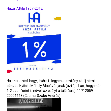
Hazai Attila 1967-2012
Ha szeretnéd, hogy jövőre is legyen atomfény, utalj némi
pénzt a Nyitott Műhely Alapítványnak (azt írja Laci, hogy már
1-2 ezer forint is növeli az esélyt a túlélésre). 11712059-
20001663 (Cserna-Szabó András)