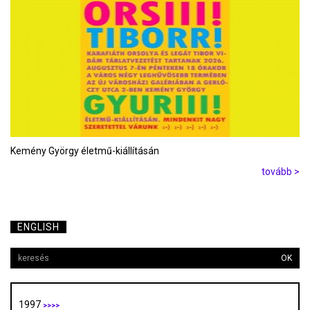
Kemény György életmű-kiállításán
tovább >
ENGLISH
OK
1997
>>>>