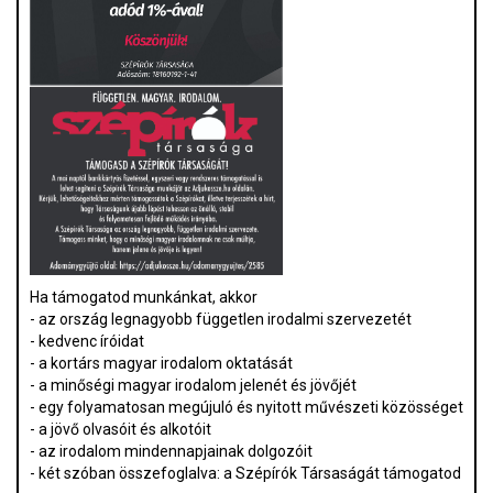
Ha támogatod munkánkat, akkor
- az ország legnagyobb független irodalmi szervezetét
- kedvenc íróidat
- a kortárs magyar irodalom oktatását
- a minőségi magyar irodalom jelenét és jövőjét
- egy folyamatosan megújuló és nyitott művészeti közösséget
- a jövő olvasóit és alkotóit
- az irodalom mindennapjainak dolgozóit
- két szóban összefoglalva: a Szépírók Társaságát támogatod