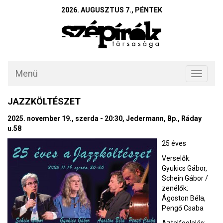
2026. AUGUSZTUS 7., PÉNTEK
Menü
Toggle
navigati
JAZZKÖLTÉSZET
2025. november 19., szerda - 20:30, Jedermann, Bp., Ráday
u.58
25 éves
Verselők:
Gyukics Gábor,
Schein Gábor /
zenélők:
Ágoston Béla,
Pengő Csaba