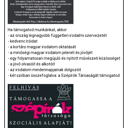
Ha támogatod munkánkat, akkor
- az ország legnagyobb független irodalmi szervezetét
- kedvenc íróidat
- a kortárs magyar irodalom oktatását
- a minőségi magyar irodalom jelenét és jövőjét
- egy folyamatosan megújuló és nyitott művészeti közösséget
- a jövő olvasóit és alkotóit
- az irodalom mindennapjainak dolgozóit
- két szóban összefoglalva: a Szépírók Társaságát támogatod