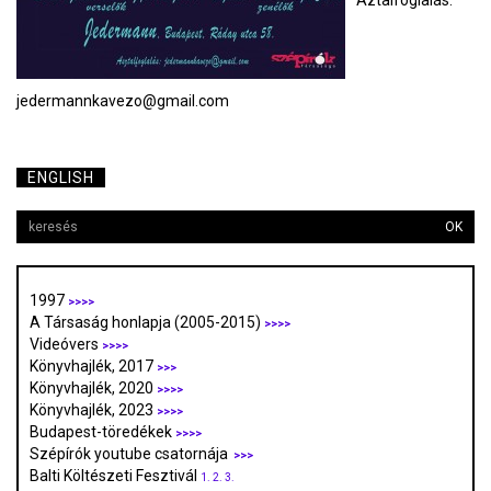
Aztalfoglalás:
jedermannkavezo@gmail.com
ENGLISH
OK
1997
>>>>
A Társaság honlapja (2005-2015)
>>>>
Videóvers
>>>>
Könyvhajlék, 2017
>>>
Könyvhajlék, 2020
>>>>
Könyvhajlék, 2023
>>>>
Budapest-töredékek
>>>>
Szépírók youtube csatornája
>>>
Balti Költészeti Fesztivál
1.
2.
3.