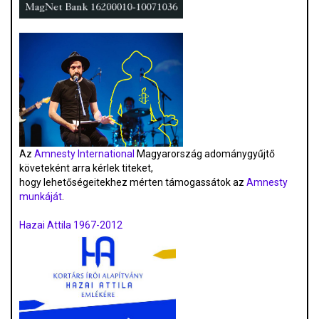
Az
Amnesty International
Magyarország adománygyűjtő
követeként arra kérlek titeket,
hogy lehetőségeitekhez mérten támogassátok az
Amnesty
munkáját
.
Hazai Attila 1967-2012