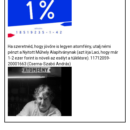
Ha szeretnéd, hogy jövőre is legyen atomfény, utalj némi
pénzt a Nyitott Műhely Alapítványnak (azt írja Laci, hogy már
1-2 ezer forint is növeli az esélyt a túlélésre). 11712059-
20001663 (Cserna-Szabó András)