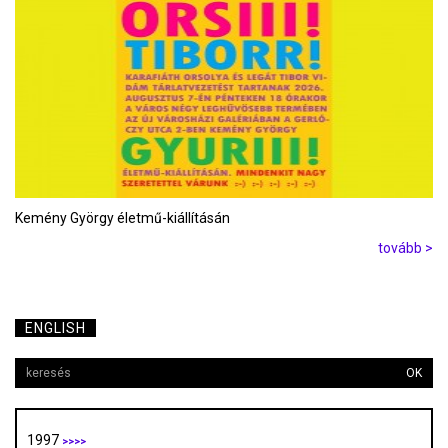
Kemény György életmű-kiállításán
tovább >
ENGLISH
OK
1997
>>>>