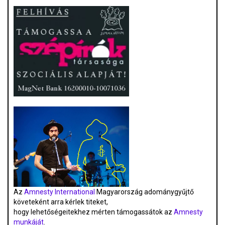
Az
Amnesty International
Magyarország adománygyűjtő
követeként arra kérlek titeket,
hogy lehetőségeitekhez mérten támogassátok az
Amnesty
munkáját
.