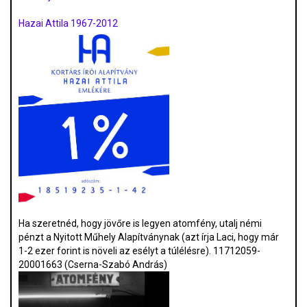
Hazai Attila 1967-2012
Ha szeretnéd, hogy jövőre is legyen atomfény, utalj némi
pénzt a Nyitott Műhely Alapítványnak (azt írja Laci, hogy már
1-2 ezer forint is növeli az esélyt a túlélésre). 11712059-
20001663 (Cserna-Szabó András)