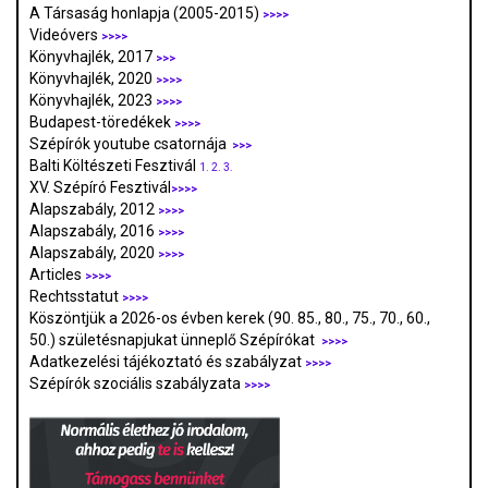
A Társaság honlapja (2005-2015)
>>>>
Videóvers
>>>>
Könyvhajlék, 2017
>>>
Könyvhajlék, 2020
>>>>
Könyvhajlék, 2023
>>>>
Budapest-töredékek
>>>>
Szépírók youtube csatornája
>>>
Balti Költészeti Fesztivál
1.
2.
3.
XV. Szépíró Fesztivál
>>>>
Alapszabály, 2012
>>>>
Alapszabály, 2016
>>>>
Alapszabály, 2020
>>>>
Articles
>>>>
Rechtsstatut
>>>>
Köszöntjük a 2026-os évben kerek (90. 85., 80., 75., 70., 60.,
50.) születésnapjukat ünneplő Szépírókat
>>>>
Adatkezelési tájékoztató és szabályzat
>>>
>
Szépírók szociális szabályzata
>>>>