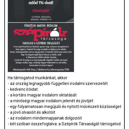
Ha támogatod munkánkat, akkor
- az ország legnagyobb független irodalmi szervezetét
- kedvenc íróidat
- a kortárs magyar irodalom oktatását
- a minőségi magyar irodalom jelenét és jövőjét
- egy folyamatosan megújuló és nyitott művészeti közösséget
- a jövő olvasóit és alkotóit
- az irodalom mindennapjainak dolgozóit
- két szóban összefoglalva: a Szépírók Társaságát támogatod