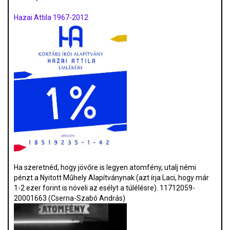
Hazai Attila 1967-2012
Ha szeretnéd, hogy jövőre is legyen atomfény, utalj némi
pénzt a Nyitott Műhely Alapítványnak (azt írja Laci, hogy már
1-2 ezer forint is növeli az esélyt a túlélésre). 11712059-
20001663 (Cserna-Szabó András)