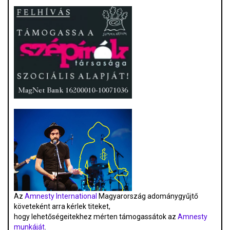
Az
Amnesty International
Magyarország adománygyűjtő
követeként arra kérlek titeket,
hogy lehetőségeitekhez mérten támogassátok az
Amnesty
munkáját
.