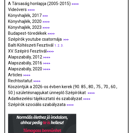
A Társaság honlapja (2005-2015)
>>>>
Videóvers
>>>>
Könyvhajlék, 2017
>>>
Könyvhajlék, 2020
>>>>
Könyvhajlék, 2023
>>>>
Budapest-töredékek
>>>>
Szépírók youtube csatornája
>>>
Balti Költészeti Fesztivál
1.
2.
3.
XV. Szépíró Fesztivál
>>>>
Alapszabály, 2012
>>>>
Alapszabály, 2016
>>>>
Alapszabály, 2020
>>>>
Articles
>>>>
Rechtsstatut
>>>>
Köszöntjük a 2026-os évben kerek (90. 85., 80., 75., 70., 60.,
50.) születésnapjukat ünneplő Szépírókat
>>>>
Adatkezelési tájékoztató és szabályzat
>>>
>
Szépírók szociális szabályzata
>>>>