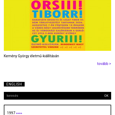
Kemény György életmű-kiállításán
tovább >
ENGLISH
OK
1997
>>>>