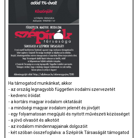
Ha támogatod munkánkat, akkor
- az ország legnagyobb független irodalmi szervezetét
- kedvenc íróidat
- a kortárs magyar irodalom oktatását
- a minőségi magyar irodalom jelenét és jövőjét
- egy folyamatosan megújuló és nyitott művészeti közösséget
- a jövő olvasóit és alkotóit
- az irodalom mindennapjainak dolgozóit
- két szóban összefoglalva: a Szépírók Társaságát támogatod