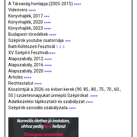
A Társaság honlapja (2005-2015)
>>>>
Videóvers
>>>>
Könyvhajlék, 2017
>>>
Könyvhajlék, 2020
>>>>
Könyvhajlék, 2023
>>>>
Budapest-töredékek
>>>>
Szépírók youtube csatornája
>>>
Balti Költészeti Fesztivál
1.
2.
3.
XV. Szépíró Fesztivál
>>>>
Alapszabály, 2012
>>>>
Alapszabály, 2016
>>>>
Alapszabály, 2020
>>>>
Articles
>>>>
Rechtsstatut
>>>>
Köszöntjük a 2026-os évben kerek (90. 85., 80., 75., 70., 60.,
50.) születésnapjukat ünneplő Szépírókat
>>>>
Adatkezelési tájékoztató és szabályzat
>>>
>
Szépírók szociális szabályzata
>>>>