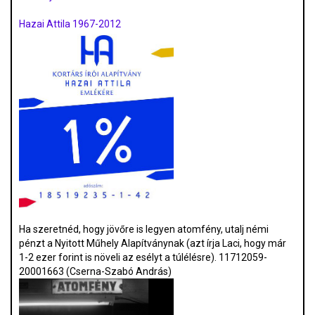
Hazai Attila 1967-2012
Ha szeretnéd, hogy jövőre is legyen atomfény, utalj némi
pénzt a Nyitott Műhely Alapítványnak (azt írja Laci, hogy már
1-2 ezer forint is növeli az esélyt a túlélésre). 11712059-
20001663 (Cserna-Szabó András)