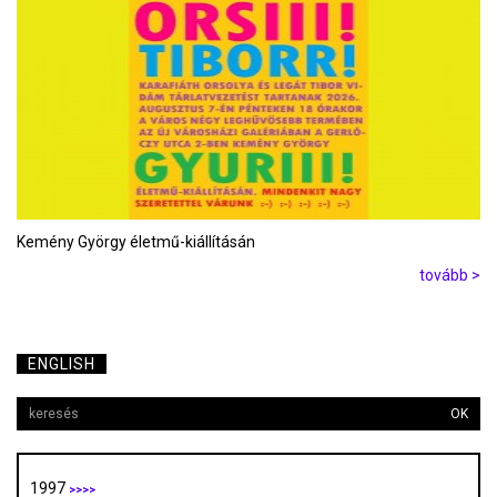
Kemény György életmű-kiállításán
tovább >
ENGLISH
OK
1997
>>>>