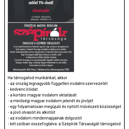
Ha támogatod munkánkat, akkor
- az ország legnagyobb független irodalmi szervezetét
- kedvenc íróidat
- a kortárs magyar irodalom oktatását
- a minőségi magyar irodalom jelenét és jövőjét
- egy folyamatosan megújuló és nyitott művészeti közösséget
- a jövő olvasóit és alkotóit
- az irodalom mindennapjainak dolgozóit
- két szóban összefoglalva: a Szépírók Társaságát támogatod