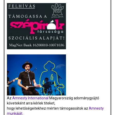
Az
Amnesty International
Magyarország adománygyűjtő
követeként arra kérlek titeket,
hogy lehetőségeitekhez mérten támogassátok az
Amnesty
munkáját
.