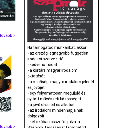
tovább >
Ha támogatod munkánkat, akkor
- az ország legnagyobb független
irodalmi szervezetét
- kedvenc íróidat
- a kortárs magyar irodalom
oktatását
- a minőségi magyar irodalom jelenét
és jövőjét
- egy folyamatosan megújuló és
nyitott művészeti közösséget
- a jövő olvasóit és alkotóit
- az irodalom mindennapjainak
dolgozóit
- két szóban összefoglalva: a
tovább >
Szépírók Társaságát támogatod