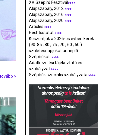
XV. Szépíró Fesztivál
>>>>
Alapszabály, 2012
>>>>
Alapszabály, 2016
>>>>
Alapszabály, 2020
>>>>
Articles
>>>>
Rechtsstatut
>>>>
Köszöntjük a 2026-os évben kerek
(90. 85., 80., 75., 70., 60., 50.)
születésnapjukat ünneplő
Szépírókat
>>>>
Adatkezelési tájékoztató és
szabályzat
>>>
>
Szépírók szociális szabályzata
>>>>
tovább >