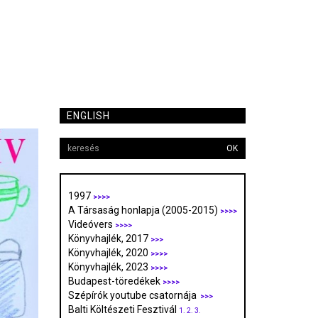
ENGLISH
OK
1997
>>>>
A Társaság honlapja (2005-2015)
>>>>
Videóvers
>>>>
Könyvhajlék, 2017
>>>
Könyvhajlék, 2020
>>>>
Könyvhajlék, 2023
>>>>
Budapest-töredékek
>>>>
Szépírók youtube csatornája
>>>
Balti Költészeti Fesztivál
1.
2.
3.