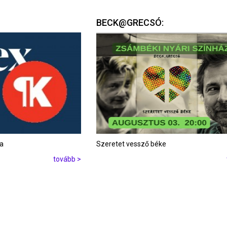
BECK@GRECSÓ:
ta
Szeretet vessző béke
tovább >