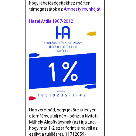
hogy lehetőségeitekhez mérten
támogassátok az
Amnesty munkáját
.
Hazai Attila 1967-2012
Ha szeretnéd, hogy jövőre is legyen
atomfény, utalj némi pénzt a Nyitott
Műhely Alapítványnak (azt írja Laci,
hogy már 1-2 ezer forint is növeli az
esélyt a túlélésre). 11712059-