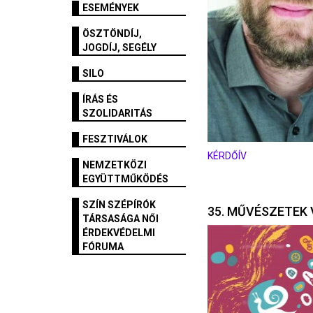
ESEMÉNYEK
ÖSZTÖNDÍJ,
JOGDÍJ, SEGÉLY
SILO
ÍRÁS ÉS
SZOLIDARITÁS
FESZTIVÁLOK
KÉRDŐÍV
NEMZETKÖZI
EGYÜTTMŰKÖDÉS
SZÍN SZÉPÍRÓK
35. MŰVÉSZETEK 
TÁRSASÁGA NŐI
ÉRDEKVÉDELMI
FÓRUMA