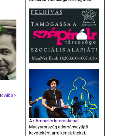
tovább >
Az
Amnesty International
Magyarország adománygyűjtő
követeként arra kérlek titeket,