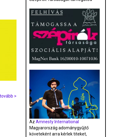
tovább >
Az
Amnesty International
Magyarország adománygyűjtő
követeként arra kérlek titeket,