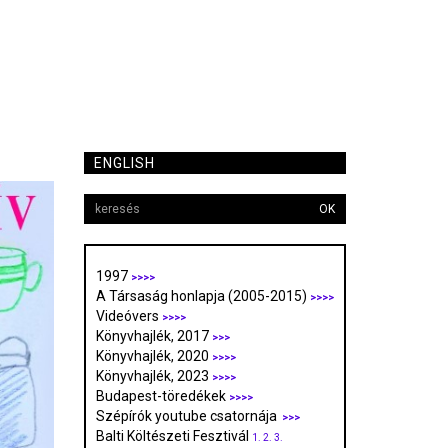
ENGLISH
OK
1997
>>>>
A Társaság honlapja (2005-2015)
>>>>
Videóvers
>>>>
Könyvhajlék, 2017
>>>
Könyvhajlék, 2020
>>>>
Könyvhajlék, 2023
>>>>
Budapest-töredékek
>>>>
Szépírók youtube csatornája
>>>
Balti Költészeti Fesztivál
1.
2.
3.