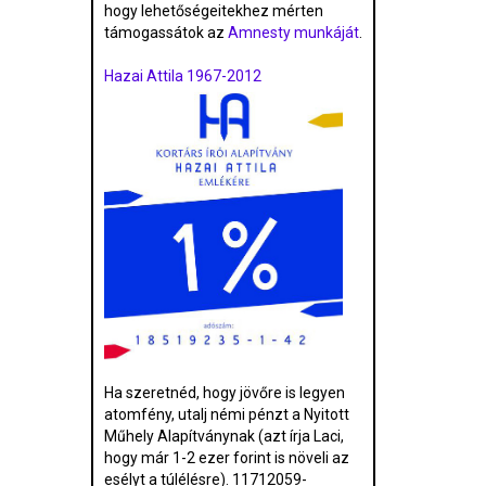
hogy lehetőségeitekhez mérten
támogassátok az
Amnesty munkáját
.
Hazai Attila 1967-2012
Ha szeretnéd, hogy jövőre is legyen
atomfény, utalj némi pénzt a Nyitott
Műhely Alapítványnak (azt írja Laci,
hogy már 1-2 ezer forint is növeli az
esélyt a túlélésre). 11712059-