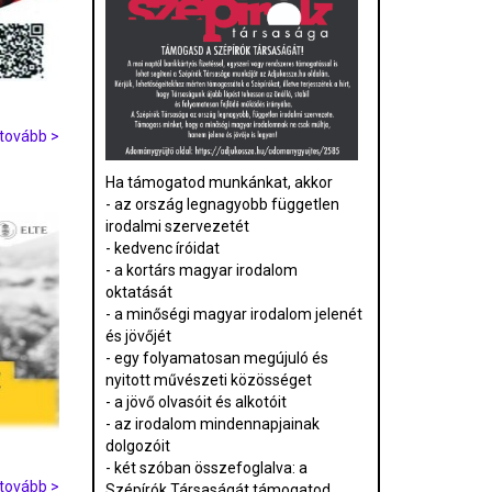
tovább >
Ha támogatod munkánkat, akkor
- az ország legnagyobb független
irodalmi szervezetét
- kedvenc íróidat
- a kortárs magyar irodalom
oktatását
- a minőségi magyar irodalom jelenét
és jövőjét
- egy folyamatosan megújuló és
nyitott művészeti közösséget
- a jövő olvasóit és alkotóit
- az irodalom mindennapjainak
dolgozóit
- két szóban összefoglalva: a
tovább >
Szépírók Társaságát támogatod