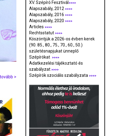
XV. Szépíró Fesztivál
>>>>
Alapszabály, 2012
>>>>
Alapszabály, 2016
>>>>
Alapszabály, 2020
>>>>
Articles
>>>>
Rechtsstatut
>>>>
Köszöntjük a 2026-os évben kerek
(90. 85., 80., 75., 70., 60., 50.)
születésnapjukat ünneplő
Szépírókat
>>>>
Adatkezelési tájékoztató és
szabályzat
>>>
>
Szépírók szociális szabályzata
>>>>
tovább >