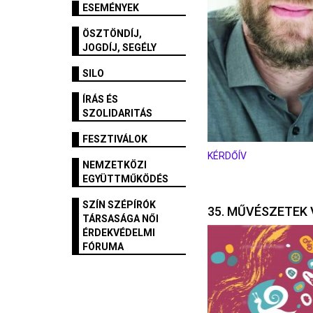
ESEMÉNYEK
ÖSZTÖNDÍJ,
JOGDÍJ, SEGÉLY
SILO
ÍRÁS ÉS
SZOLIDARITÁS
FESZTIVÁLOK
KÉRDŐÍV
NEMZETKÖZI
EGYÜTTMŰKÖDÉS
SZÍN SZÉPÍRÓK
35. MŰVÉSZETEK 
TÁRSASÁGA NŐI
ÉRDEKVÉDELMI
FÓRUMA