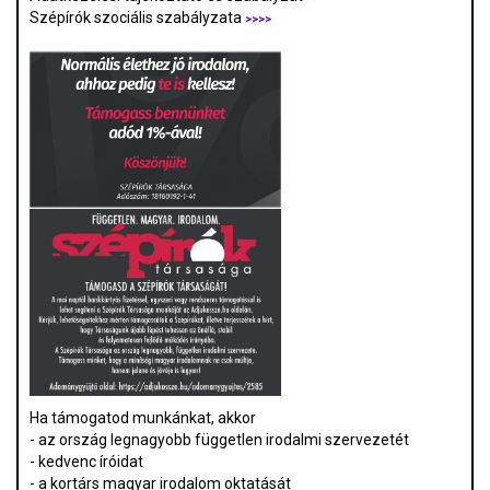
Szépírók szociális szabályzata
>>>>
Ha támogatod munkánkat, akkor
- az ország legnagyobb független irodalmi szervezetét
- kedvenc íróidat
- a kortárs magyar irodalom oktatását