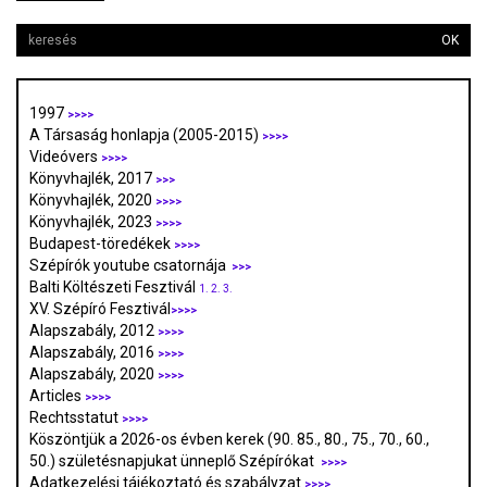
OK
1997
>>>>
A Társaság honlapja (2005-2015)
>>>>
Videóvers
>>>>
Könyvhajlék, 2017
>>>
Könyvhajlék, 2020
>>>>
Könyvhajlék, 2023
>>>>
Budapest-töredékek
>>>>
Szépírók youtube csatornája
>>>
Balti Költészeti Fesztivál
1.
2.
3.
XV. Szépíró Fesztivál
>>>>
Alapszabály, 2012
>>>>
Alapszabály, 2016
>>>>
Alapszabály, 2020
>>>>
Articles
>>>>
Rechtsstatut
>>>>
Köszöntjük a 2026-os évben kerek (90. 85., 80., 75., 70., 60.,
50.) születésnapjukat ünneplő Szépírókat
>>>>
Adatkezelési tájékoztató és szabályzat
>>>
>