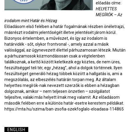
előadás címe:
HELYETTES
MEGÍRÓK – Az
irodalom mint Határ és Hézag
Előadásom első felében a határ fogalmának részben önéletrajzi,
másrészt irodalmi jelentőségét illetve jelentését járom körül.
Bizonyos értelemben, a művészet, és így az irodalom is
határvidék - sőt, olykor frontvonal -, amely azzal a másik
valósággal, az úgynevezett élettel párhuzamosan létezik. Miután
a párhuzamosok közmondásosan csak a végtelenben
találkoznak, a kettő között keletkezik egy köztes, de nem üres,
feszültséggel teli tér, egy „hézag”, ahol a dolgok történnek. Ilyen
feszültséget generáló hézag többek között a hallgatás is, ami a
megszólalás, az elbeszélés határán torpan meg. Az általam
helyettes megírók-nak nevezett szerzők is ebben a hézagban
dolgoznak, amikor – nem teljesen önzetlen – szolgálatot
teljesítve, valaki más helyett írnak meg valamit. Az előadásom
második felében erre a különös határ-esetre kerestem példákat.
https://mta.hu/szima/ban-zsofia-szekfoglalo-eloadasa-114865
ENGLISH